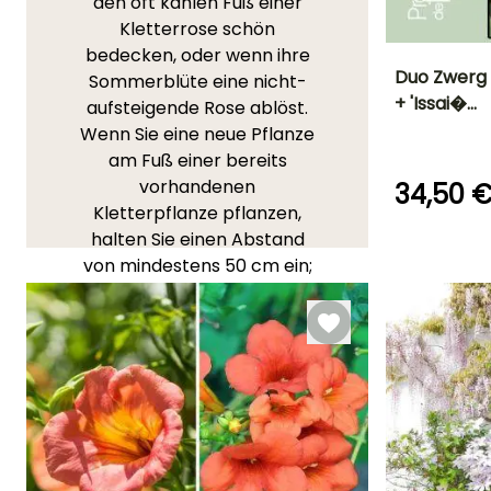
den oft kahlen Fuß einer
Kletterrose schön
bedecken, oder wenn ihre
Duo Zwerg K
Sommerblüte eine nicht-
+ 'Issai�…
aufsteigende Rose ablöst.
Durchmesser de
Wenn Sie eine neue Pflanze
Frucht
3 cm
am Fuß einer bereits
vorhandenen
34,50 
Kletterpflanze pflanzen,
halten Sie einen Abstand
von mindestens 50 cm ein;
Breite bei Reife
3 m
alternativ können Sie sie
auch in dasselbe Loch
pflanzen, für einen noch
besseren Effekt!
Entdecken Sie die
vorgeschlagenen
Kombinationen in unserer
reduzierten Kollektion.