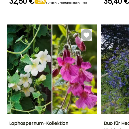
32,50 €
35,40 
-26%
auf den ursprünglichen Preis
Geeigneter
Winterhärte
Blütezeit
Zeitraum für die
Bis zu -18°C
April für Mai
Pflanzung
März für Mai,
September für
Winterhärte
November
Bis zu -23,5°
Lophospernum-Kollektion
Duo für He