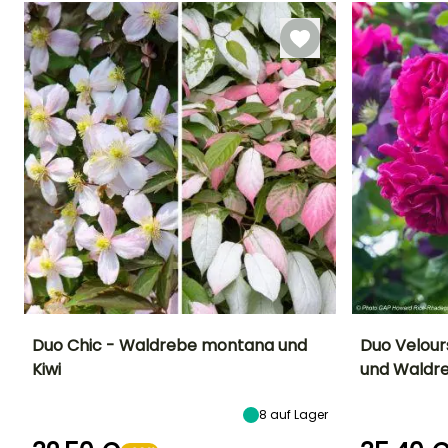
September
März für Mai,
September für
November
Duo Chic - Waldrebe montana und
Duo Velour
Kiwi
und Waldr
Höhe bei Reife
Breite bei Reife
Standort
Standort
5 m
3 m
Sonne,
Sonne
8
auf Lager
Halbschatten