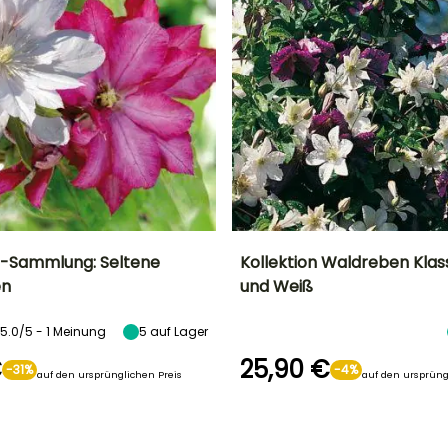
-Sammlung: Seltene
Kollektion Waldreben Klas
en
und Weiß
Breite bei Reife
Standort
Höhe bei Reife
Standort
1 m
Sonne,
2 m
Sonne,
5.0/5 - 1 Meinung
5
auf Lager
Halbschatten
Halbschatten
€
25,90 €
-31%
-4%
auf den ursprünglichen Preis
auf den ursprüng
Geeigneter
Winterhärte
Geeigneter
Winterhärte
Zeitraum für die
Bis zu -23,5°C
Zeitraum für die
t
Bis zu -23,5°C
Pflanzung