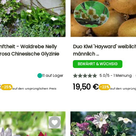
nftheit - Waldrebe Nelly
Duo Kiwi 'Hayward' weiblich
rosa Chinesische Glyzinie
männlich …
Breite bei Reife
Standort
Zeitraum der Ernte
Höhe bei Reife
4 m
Sonne,
6 m
BEWÄHRT & WÜCHSIG
Halbschatten
Oktober für
November
11
auf Lager
5.0/5 - 1 Meinung
€
19,50 €
-25%
-23%
auf den ursprünglichen Preis
auf den ursprüng
Geeigneter
Winterhärte
Zeitraum für die
Bis zu -29°C
Standort
Pflanzung
Sonne
März für Mai,
September für
November