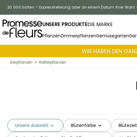
Zum Inhalt springen
20 000 Sorten
Expresslieferung oder an einem Datum Ihrer Wahl
UNSERE PRODUKTE
DIE MARKE
Pflanzen
Zimmerpflanzen
Gemüsegarten
Gar
WIR HABEN DEN GANZ
Zierpflanzen
>
Kletterpflanzen
Unsere Auswahl
Blütenfarbe
Blütezeit