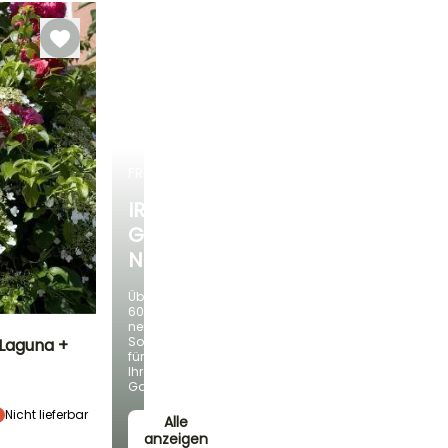
September für
März für Mai,
Oktober
September für
November
FRÜHLINGSZWIEBELN
IRIS
GERMANICA
NEUHEITEN
Über
60
neue
Sorten
 Laguna +
für
Ihren
Standort
Garten!
Halbschatten
Nicht lieferbar
Alle
anzeigen