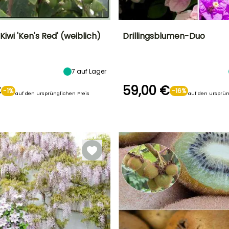
iwi 'Ken's Red' (weiblich)
Drillingsblumen-Duo
r
Zeitraum der Ernte
Höhe bei Reife
Höhe bei Reife
Standort
5 m
8 m
Sonne
7
auf Lager
September für
Oktober
€
59,00 €
-1%
-16%
auf den ursprünglichen Preis
auf den ursprün
Geeigneter
Winterhärte
Standort
Zeitraum für die
Selbstbefruchtend
Bis zu -1°C
Pflanzung
Sonne
Februar für Mai