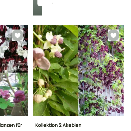
→
Winterhärte
Bis zu -23,5°C
lanzen für
Kollektion 2 Akebien