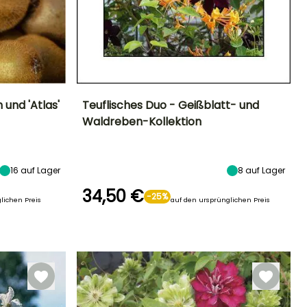
 und 'Atlas'
Teuflisches Duo - Geißblatt- und
Waldreben-Kollektion
Breite bei Reife
Höhe bei Reife
Breite bei Reife
Standort
4 m
4 m
2 m
Sonne,
Halbschatten
16
auf Lager
8
auf Lager
34,50 €
-25%
lichen Preis
auf den ursprünglichen Preis
Geeigneter
Winterhärte
Blütezeit
Zeitraum für die
Bis zu -23,5°C
Mai für
Pflanzung
September
März für Mai,
September für
November