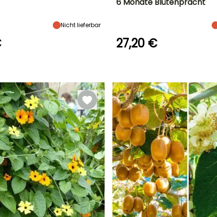
6 Monate Blütenpracht
Geeigneter
Standort
Blütezeit
Blütezeit
Zeitraum für die
Sonne,
Juni für Juli
Juni für Juli
Pflanzung
Halbschatten
Nicht lieferbar
Februar für
März,
€
27,20 €
September für
November
Winterhärte
Bis zu -9,5°C
C