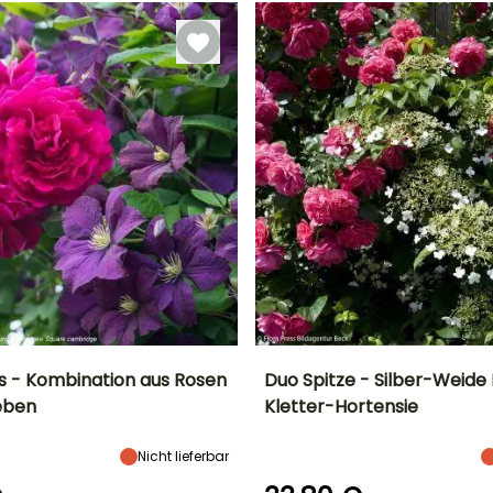
Pflanzung
März für Mai,
Januar
September für
November
s - Kombination aus Rosen
Duo Spitze - Silber-Weide
eben
Kletter-Hortensie
Geeigneter
Höhe bei Reife
Breite bei Reife
Blütezeit
Zeitraum für die
4 m
2 m
Juni für
Pflanzung
Nicht lieferbar
September
Februar für
März,