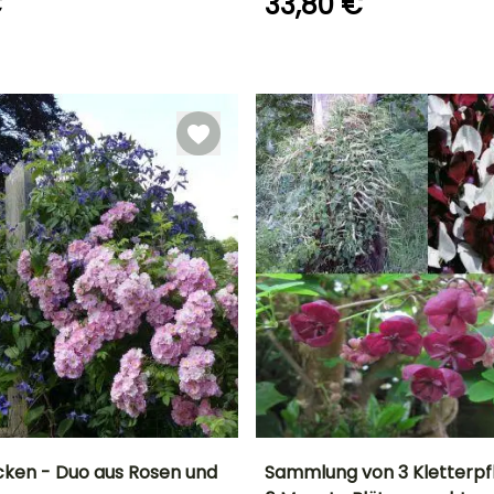
€
33,80 €
September für
November
Geeigneter
Blütezeit
Zeitraum für die
Juli für Oktober
Pflanzung
März für Mai,
September für
November
C
cken - Duo aus Rosen und
Sammlung von 3 Kletterpf