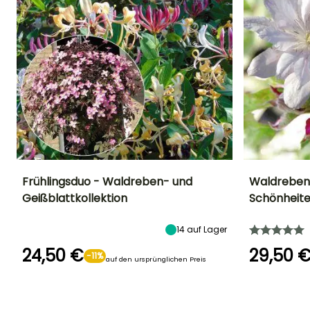
Frühlingsduo - Waldreben- und
Waldreben
Geißblattkollektion
Schönheit
Höhe bei Reife
Breite bei Reife
Standort
Höhe bei Reife
8 m
3 m
Sonne,
3 m
14
auf Lager
Halbschatten
24,50 €
29,50 
-11%
auf den ursprünglichen Preis
Geeigneter
Winterhärte
Blütezeit
Blütezeit
Zeitraum für die
Bis zu -20,5°C
Mai für
Juni für Augus
Pflanzung