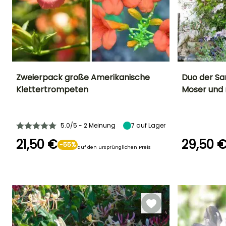
SIE FINDEN SIE TOLL!
Lesen Sie hier die 7
Meinungen
Zweierpack große Amerikanische
Duo der Sa
Klettertrompeten
Moser und 
Höhe bei Reife
Standort
Höhe bei Reife
Blütezeit
10 m
Sonne
5 m
Juni für
September
5.0/5 - 2 Meinung
7
auf Lager
21,50 €
29,50 
-55%
auf den ursprünglichen Preis
Blütezeit
Geeigneter
Winterhärte
Zeitraum für die
Bis zu -15°C
April für Mai,
Pflanzung
August für
März für Mai,
September
September für
Oktober