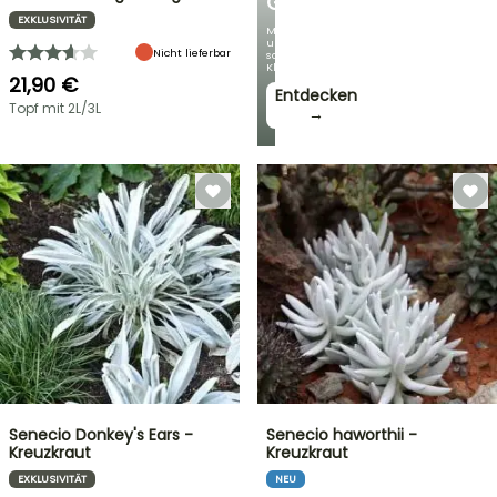
GARTEN
EXKLUSIVITÄT
Mit
unseren
Nicht lieferbar
schönsten
Kletterpflanzen!
21,90 €
Entdecken
Topf mit 2L/3L
→
Senecio Donkey's Ears -
Senecio haworthii -
Kreuzkraut
Kreuzkraut
EXKLUSIVITÄT
NEU