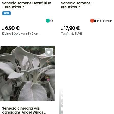
Senecio serpens Dwarf Blue
Senecio serpens -
- Kreuzkraut
Kreuzkraut
NEU
43
Nicht lieferbar
6,90 €
17,90 €
Ab
Ab
Kleine Töpfe von 8/9 cm
Topf mit 3L/4L
EINE
KÜHLE
OASE
Senecio cineraria var.
IM
candicans Angel Wings…