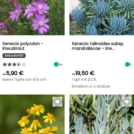
Senecio polyodon -
Senecio talinoides subsp.
Kreuzkraut
mandraliscae - Kre…
EXKLUSIVITÄT
34
3
5,90 €
19,50 €
Ab
Ab
Kleine Töpfe von 8/9 cm
Topf mit 2L/3L
Erhältlich in 2 Größen