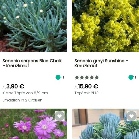
Senecio serpens Blue Chalk
Senecio greyi Sunshine -
- Kreuzkraut
Kreuzkraut
48
18
3,90 €
15,90 €
Ab
Ab
Kleine Töpfe von 8/9 cm
Topf mit 2L/3L
Erhältlich in 2 Größen