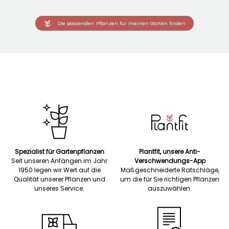
Die passenden Pflanzen für meinen Garten finden
Spezialist für Gartenpflanzen
Plantfit, unsere Anti-
Seit unseren Anfängen im Jahr
Verschwendungs-App
1950 legen wir Wert auf die
Maßgeschneiderte Ratschläge,
Qualität unserer Pflanzen und
um die für Sie richtigen Pflanzen
unseres Service.
auszuwählen.