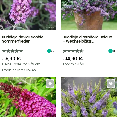
Buddleja davidii Sophie -
Buddleja alternifolia Unique
Sommerflieder
- Wechselblättr…
22
13
5,90 €
14,90 €
Ab
Ab
Kleine Töpfe von 8/9 cm
Topf mit 3L/4L
Erhältlich in 2 Größen