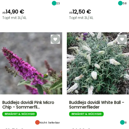
23
58
14,90 €
12,50 €
Ab
Ab
Topf mit 3L/4L
Topf mit 3L/4L
Buddleja davidii Pink Micro
Buddleja davidii White Ball -
Chip - Sommerfli…
Sommerflieder
BEWÄHRT & WÜCHSIG
BEWÄHRT & WÜCHSIG
Nicht lieferbar
8