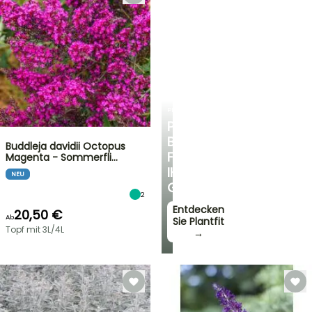
PLANTFIT
PERSÖNLICHE
BERATUNG
Buddleja davidii Octopus
FÜR
Magenta - Sommerfli…
IHREN
NEU
GARTEN
2
Entdecken
20,50 €
Ab
Sie Plantfit
Topf mit 3L/4L
→