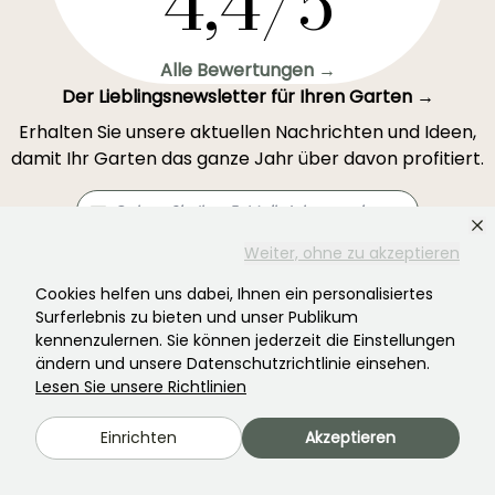
4,4/5
Alle Bewertungen →
Der Lieblingsnewsletter für Ihren Garten →
Erhalten Sie unsere aktuellen Nachrichten und Ideen,
damit Ihr Garten das ganze Jahr über davon profitiert.
Weiter, ohne zu akzeptieren
Registrieren Sie sich →
Cookies helfen uns dabei, Ihnen ein personalisiertes
Surferlebnis zu bieten und unser Publikum
kennenzulernen. Sie können jederzeit die Einstellungen
Dieses Formular ist durch reCAPTCHA geschützt – es gelten die
Datenschutzbestimmungen
und die
Nutzungsbedingungen
.
ändern und unsere Datenschutzrichtlinie einsehen.
Lesen Sie unsere Richtlinien
Einrichten
Akzeptieren