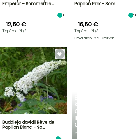
Emperor - Sommerflie…
Papillon Pink - Som…
8
18
12,50 €
16,50 €
Ab
Ab
Topf mit 2L/3L
Topf mit 2L/3L
Erhältlich in 2 Größen
EINE
KÜHLE
OASE
IM
Buddleja davidii Rêve de
GARTEN
Papillon Blanc - So…
Mit
unseren
20