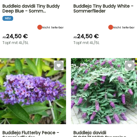
Buddleia davidii Tiny Buddy
Buddleja Tiny Buddy White -
Deep Blue - Somm…
Sommerflieder
NEU
Nicht lieferbar
Nicht lieferbar
24,50 €
24,50 €
Ab
Ab
Topf mit 4L/5L
Topf mit 4L/5L
Buddleja Flutterby Peace -
Buddleja davidii