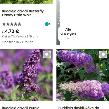
NEUHEITEN
Über
60
Buddleja davidii Butterfly
neue
Candy Little Whit…
Sorten
für
Ihren
Garten!
71
Alle
4,70 €
Ab
anzeigen
Kleine Töpfe von 8/9 cm
→
Erhältlich in 2 Größen
Buddleja davidii Purple
Buddleja davidii Rêve de