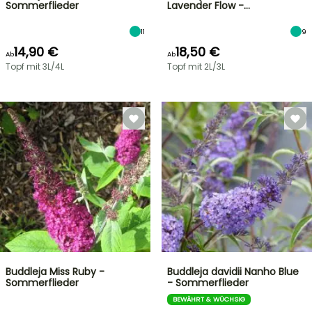
Sommerflieder
Lavender Flow -…
11
9
14,90 €
18,50 €
Ab
Ab
Topf mit 3L/4L
Topf mit 2L/3L
Buddleja Miss Ruby -
Buddleja davidii Nanho Blue
Sommerflieder
- Sommerflieder
BEWÄHRT & WÜCHSIG