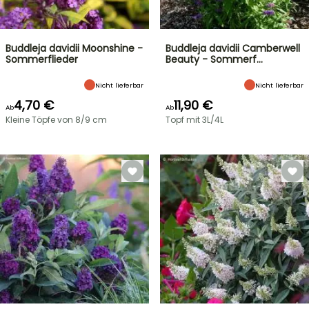
Buddleja davidii Moonshine -
Buddleja davidii Camberwell
Sommerflieder
Beauty - Sommerf…
Nicht lieferbar
Nicht lieferbar
4,70 €
11,90 €
Ab
Ab
Kleine Töpfe von 8/9 cm
Topf mit 3L/4L