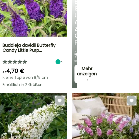
ENTDECKEN
SIE
UNSERE
AUSWAHL
ZU
GÜNSTIGEN
PREISEN
Buddleja davidii Butterfly
Candy Little Purp…
Und
sparen
Sie
dabei!
53
Mehr
4,70 €
Ab
anzeigen
Kleine Töpfe von 8/9 cm
→
Erhältlich in 2 Größen