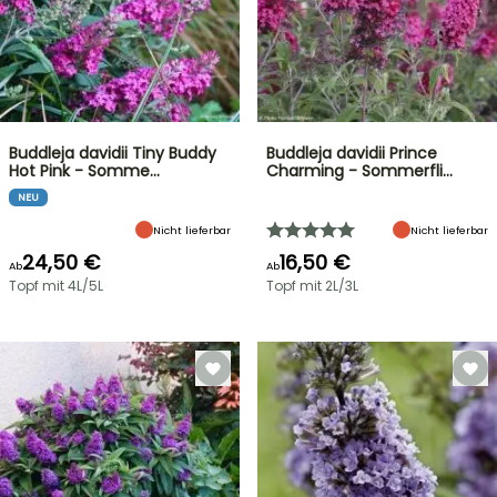
Buddleja davidii Tiny Buddy
Buddleja davidii Prince
Hot Pink - Somme…
Charming - Sommerfli…
NEU
Nicht lieferbar
Nicht lieferbar
24,50 €
16,50 €
Ab
Ab
Topf mit 4L/5L
Topf mit 2L/3L