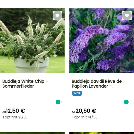
Buddleja White Chip -
Buddleja davidii Rêve de
Sommerflieder
Papillon Lavender -…
NEU
11
10
12,50 €
20,50 €
Ab
Ab
Topf mit 2L/3L
Topf mit 4L/5L