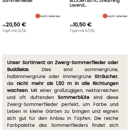
Sommerflieder
BLOOMTASTIC Dreaming
Lavend…
Nicht lieferbar
Nicht lieferbar
20,50 €
10,50 €
Ab
Ab
Topf mit 2L/3L
Topf mit 1L/1,5L
Unser Sortiment an Zwerg-Sommerflieder oder
Buddleias.
Dies sind sommergrüne,
halbimmergrüne oder immergrüne
Sträucher
,
die
nicht mehr als 1,50 m in alle Richtungen
wachsen
. Mit einer großzügigen, nektarreichen
und oft duftenden
Sommerblüte
sind diese
Zwerg-Sommerflieder perfekt, um Farbe und
Leben in kleine Gärten zu bringen und eignen
sich gut für den Anbau in Töpfen. Die reiche
Farbpalette des Sommerflieders findet sich