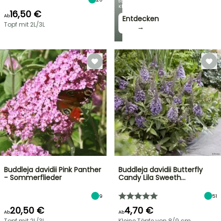
schönsten
Kletterpflanzen!
16,50 €
Ab
Entdecken
Topf mit 2L/3L
→
Buddleja davidii Pink Panther
Buddleja davidii Butterfly
- Sommerflieder
Candy Lila Sweeth…
9
51
20,50 €
4,70 €
Ab
Ab
Topf mit 2L/3L
Kleine Töpfe von 8/9 cm