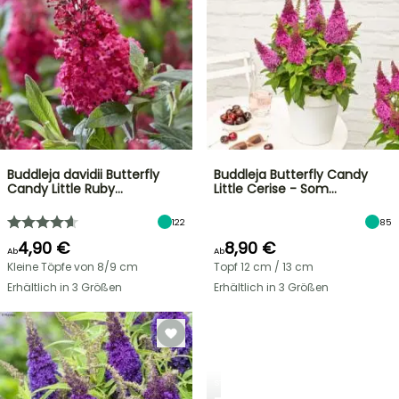
Buddleja davidii Butterfly
Buddleja Butterfly Candy
Candy Little Ruby…
Little Cerise - Som…
122
85
4,90 €
8,90 €
Ab
Ab
Kleine Töpfe von 8/9 cm
Topf 12 cm / 13 cm
Erhältlich in 3 Größen
Erhältlich in 3 Größen
STRÄUCHER