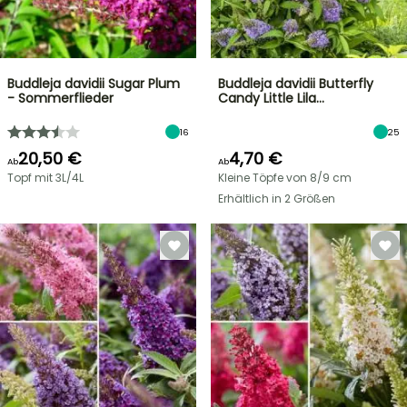
Buddleja davidii Sugar Plum
Buddleja davidii Butterfly
- Sommerflieder
Candy Little Lila…
16
25
20,50 €
4,70 €
Ab
Ab
Topf mit 3L/4L
Kleine Töpfe von 8/9 cm
Erhältlich in 2 Größen