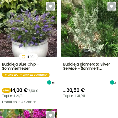
11
T
19
h
Buddleja Blue Chip -
Buddleja glomerata Silver
Sommerflieder
Service - Sommerfl…
ANGEBOT - SCHNELL ZUGREIFEN
46
2
14,00 €
20,50 €
17,50 €
-
20
%
Ab
Topf mit 2L/3L
Topf mit 3L/4L
Erhältlich in 4 Größen