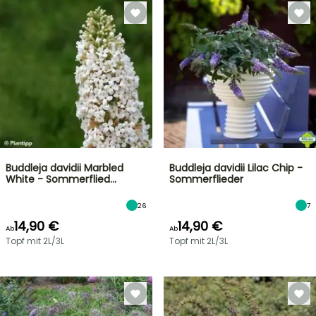
Buddleja davidii Marbled
Buddleja davidii Lilac Chip -
White - Sommerflied…
Sommerflieder
26
7
14,90 €
14,90 €
Ab
Ab
Topf mit 2L/3L
Topf mit 2L/3L