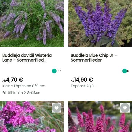
Buddleja davidii Wisteria
Buddleia Blue Chip Jr -
Lane - Sommerflied…
Sommerflieder
104
12
4,70 €
14,90 €
Ab
Ab
Kleine Töpfe von 8/9 cm
Topf mit 2L/3L
Erhältlich in 2 Größen