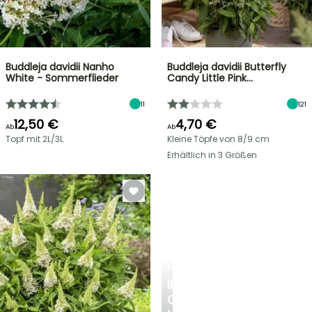
Buddleja davidii Nanho
Buddleja davidii Butterfly
White - Sommerflieder
Candy Little Pink…
11
121
12,50 €
4,70 €
Ab
Ab
Topf mit 2L/3L
Kleine Töpfe von 8/9 cm
Erhältlich in 3 Größen
FRÜHLINGSZWIEBELN
IRIS
GERMANICA