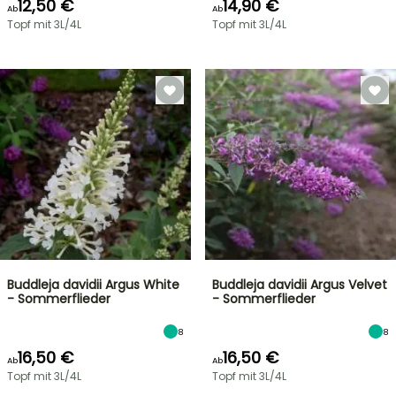
12,50 €
14,90 €
Ab
Ab
Topf mit 3L/4L
Topf mit 3L/4L
Buddleja davidii Argus White
Buddleja davidii Argus Velvet
- Sommerflieder
- Sommerflieder
8
8
16,50 €
16,50 €
Ab
Ab
Topf mit 3L/4L
Topf mit 3L/4L