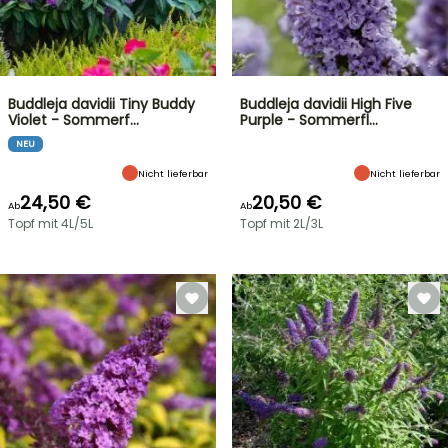
Buddleja davidii Tiny Buddy
Buddleja davidii High Five
Violet - Sommerf…
Purple - Sommerfl…
NEU
Nicht lieferbar
Nicht lieferbar
24,50 €
20,50 €
Ab
Ab
Topf mit 4L/5L
Topf mit 2L/3L