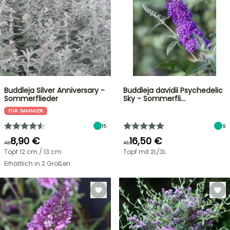
Buddleja Silver Anniversary -
Buddleja davidii Psychedelic
Sommerflieder
Sky - Sommerfli…
FÜR SAMMLER
15
9
8,90 €
16,50 €
Ab
Ab
Topf 12 cm / 13 cm
Topf mit 2L/3L
Erhältlich in 2 Größen