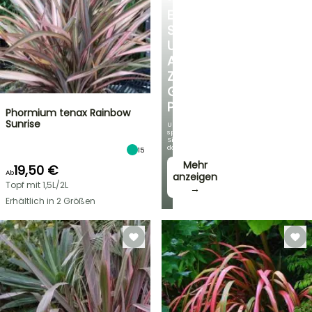
ENTDECKEN
SIE
UNSERE
AUSWAHL
ZU
GÜNSTIGEN
PREISEN
Phormium tenax Rainbow
Sunrise
Und
sparen
Sie
dabei!
15
Mehr
19,50 €
Ab
anzeigen
Topf mit 1,5L/2L
→
Erhältlich in 2 Größen