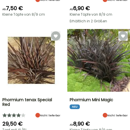
7,50 €
6,90 €
Ab
Ab
Kleine Töpfe von 8/9 cm
Kleine Töpfe von 8/9 cm
Erhältlich in 2 Größen
Phormium tenax Special
Phormium Mini Magic
Red
NEU
Nicht lieferbar
Nicht lieferbar
29,50 €
8,90 €
Ab
Topf mit 4L/5L
Kleine Töpfe von 8/9 cm