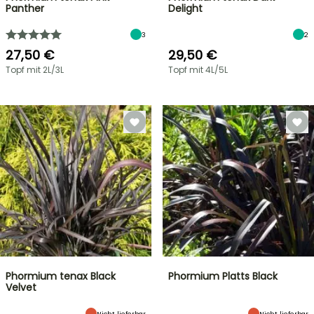
Panther
Delight
3
2
27,50 €
29,50 €
Topf mit 2L/3L
Topf mit 4L/5L
Phormium tenax Black
Phormium Platts Black
Velvet
Nicht lieferbar
Nicht lieferbar