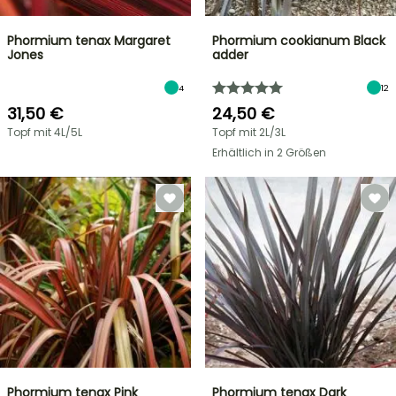
Phormium tenax Margaret
Phormium cookianum Black
Jones
adder
4
12
31,50 €
24,50 €
Topf mit 4L/5L
Topf mit 2L/3L
Erhältlich in 2 Größen
Phormium tenax Pink
Phormium tenax Dark