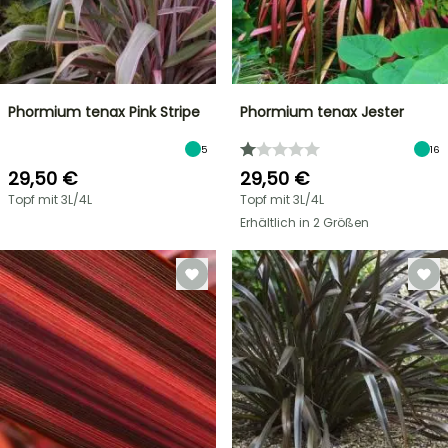
Phormium tenax Pink Stripe
Phormium tenax Jester
5
16
29,50 €
29,50 €
Topf mit 3L/4L
Topf mit 3L/4L
Erhältlich in 2 Größen