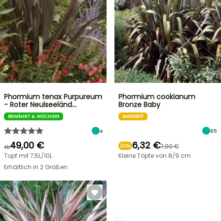
Phormium tenax Purpureum
Phormium cookianum
- Roter Neulseeländ…
Bronze Baby
BEWÄHRT & WÜCHSIG
ANGEBOT
4
65
49,00 €
6,32 €
7,90 €
20%
Ab
Topf mit 7,5L/10L
Kleine Töpfe von 8/9 cm
Erhältlich in 2 Größen
STRÄUCHER