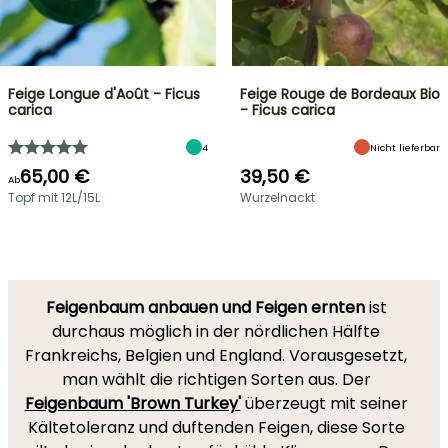
Feige Longue d'Août - Ficus
Feige Rouge de Bordeaux Bio
carica
- Ficus carica
4
Nicht lieferbar
65,00 €
39,50 €
Ab
Topf mit 12L/15L
Wurzelnackt
Feigenbaum anbauen und Feigen ernten
ist
durchaus möglich in der nördlichen Hälfte
Frankreichs, Belgien und England. Vorausgesetzt,
man wählt die richtigen Sorten aus. Der
Feigenbaum 'Brown Turkey'
überzeugt mit seiner
Kältetoleranz und duftenden Feigen, diese Sorte