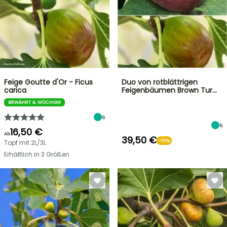
Feige Goutte d'Or - Ficus
Duo von rotblättrigen
carica
Feigenbäumen Brown Tur…
BEWÄHRT & WÜCHSIG
6
6
16,50 €
Ab
39,50 €
-10%
Topf mit 2L/3L
Erhältlich in 3 Größen