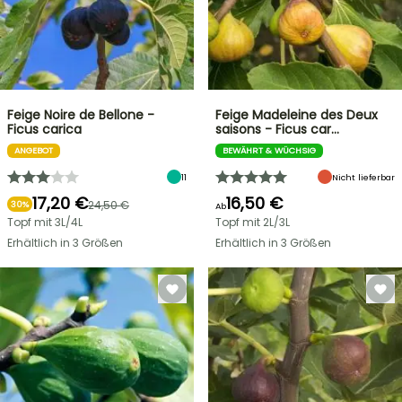
Feige Noire de Bellone -
Feige Madeleine des Deux
Ficus carica
saisons - Ficus car…
ANGEBOT
BEWÄHRT & WÜCHSIG
11
Nicht lieferbar
17,20 €
16,50 €
24,50 €
30%
Ab
Topf mit 3L/4L
Topf mit 2L/3L
Erhältlich in 3 Größen
Erhältlich in 3 Größen