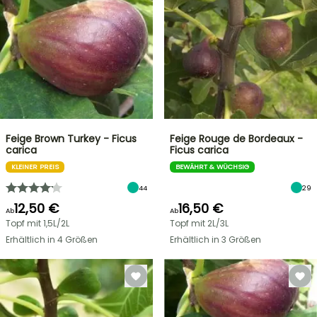
Feige Brown Turkey - Ficus
Feige Rouge de Bordeaux -
carica
Ficus carica
KLEINER PREIS
BEWÄHRT & WÜCHSIG
44
29
12,50 €
16,50 €
Ab
Ab
Topf mit 1,5L/2L
Topf mit 2L/3L
Erhältlich in 4 Größen
Erhältlich in 3 Größen