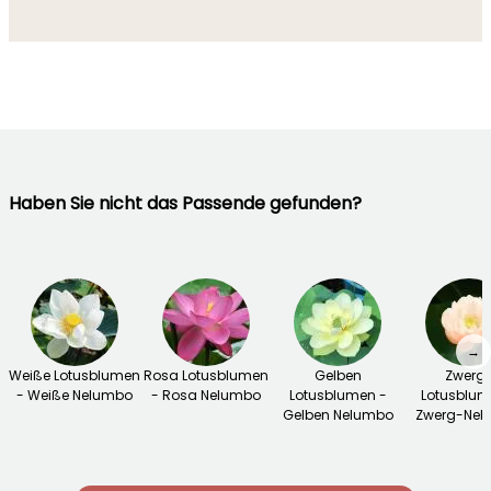
Haben Sie nicht das Passende gefunden?
→
Weiße Lotusblumen
Rosa Lotusblumen
Gelben
Zwerg
- Weiße Nelumbo
- Rosa Nelumbo
Lotusblumen -
Lotusblum
Gelben Nelumbo
Zwerg-Nel