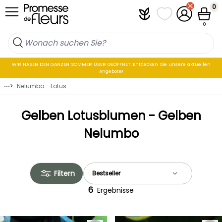
Zum Inhalt springen
0
Plantfit
Meine Favoritenli
Mein Konto
Waren
0
WIR HABEN DEN GANZEN SOMMER ÜBER GEÖFFNET: Entdecken Sie unsere aktuellen
Angebote!
⋯
>
Nelumbo - Lotus
Gelben Lotusblumen - Gelben
Nelumbo
Filtern
6
Ergebnisse