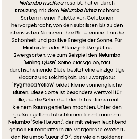
Nelumbo nucifera
rosa ist, hat er durch
Kreuzung mit dem
Nelumbo lutea
mehrere
Sorten in einer Palette von Gelbtönen
hervorgebracht, von den subtilsten bis zu den
intensivsten Nuancen. Ihre Blüte erinnert an die
Schönheit und positive Energie der Sonne. Für
Miniteiche oder Pflanzgefäße gibt es
Zwergsorten, wie zum Beispiel den
Nelumbo
'Moling Qiuse'
. Seine blassgelbe, fast
durchscheinende Blüte besitzt eine einzigartige
Eleganz und Leichtigkeit. Der Zwerglotus
'
Pygmaea Yellow
'
bildet kleine sonnengleiche
Blüten. Diese Sorte ist besonders wertvoll für
alle, die die Schönheit der Lotusblumen auf
kleinem Raum genießen möchten. Unter den
großen gelben Lotusblumen findet man den
Nelumbo 'Soleil Levant'
, der mit seinen leuchtend
gelben Blütenblättern die Morgenröte evoziert,
den
Nelumbo 'Lueur d'Or'
, der wie ein goldener