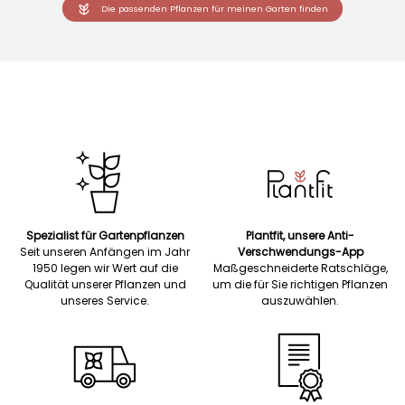
Die passenden Pflanzen für meinen Garten finden
Spezialist für Gartenpflanzen
Plantfit, unsere Anti-
Seit unseren Anfängen im Jahr
Verschwendungs-App
1950 legen wir Wert auf die
Maßgeschneiderte Ratschläge,
Qualität unserer Pflanzen und
um die für Sie richtigen Pflanzen
unseres Service.
auszuwählen.