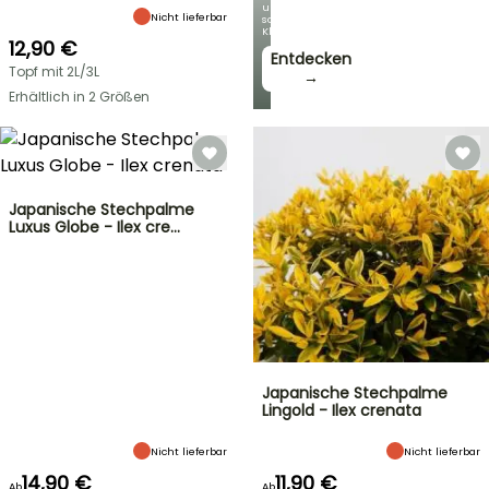
unseren
Nicht lieferbar
schönsten
Kletterpflanzen!
12,90 €
Entdecken
Topf mit 2L/3L
→
Erhältlich in 2 Größen
Japanische Stechpalme
Luxus Globe - Ilex cre…
Japanische Stechpalme
Lingold - Ilex crenata
Nicht lieferbar
Nicht lieferbar
14,90 €
11,90 €
Ab
Ab