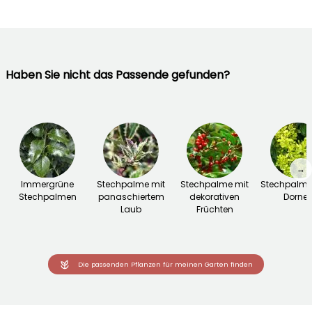
Haben Sie nicht das Passende gefunden?
→
Immergrüne
Stechpalme mit
Stechpalme mit
Stechpalme
Stechpalmen
panaschiertem
dekorativen
Dorne
Laub
Früchten
Die passenden Pflanzen für meinen Garten finden