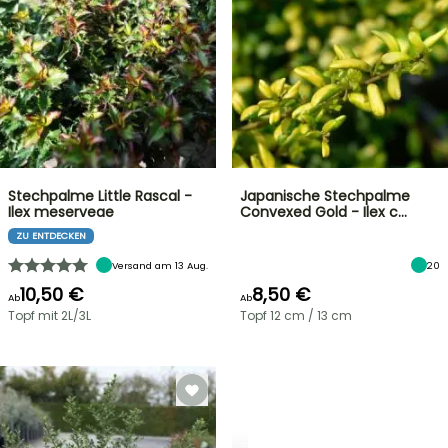
Stechpalme Little Rascal -
Japanische Stechpalme
Ilex meserveae
Convexed Gold - Ilex c…
ZU ENTDECKEN
Versand am 13 Aug.
20
10,50 €
8,50 €
Ab
Ab
Topf mit 2L/3L
Topf 12 cm / 13 cm
STRÄUCHER