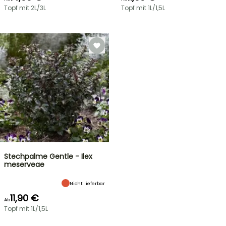
Topf mit 2L/3L
Topf mit 1L/1,5L
Stechpalme Gentle - Ilex
meserveae
Nicht lieferbar
11,90 €
Ab
Topf mit 1L/1,5L