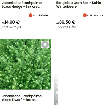
Japanische Stechpalme
Ilex glabra Gem Box - Kahle
Luxus Hedge - Ilex cre…
Winterbeere
Nicht lieferbar
Nicht lieferbar
14,90 €
39,50 €
Ab
Ab
Topf mit 2L/3L
Topf mit 4L/5L
EINE
KÜHLE
OASE
IM
Japanische Stechpalme
GARTEN
Glorie Dwarf - Ilex cr…
Mit