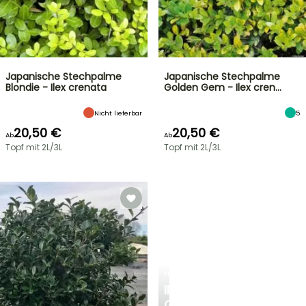
Japanische Stechpalme
Japanische Stechpalme
Blondie - Ilex crenata
Golden Gem - Ilex cren…
Nicht lieferbar
5
20,50 €
20,50 €
Ab
Ab
Topf mit 2L/3L
Topf mit 2L/3L
FRÜHLINGSZWIEBELN
IRIS
GERMANICA