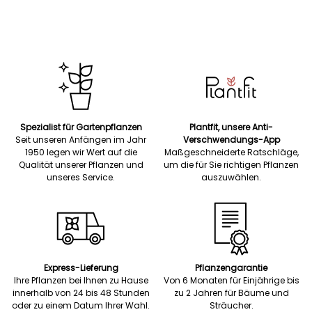
Spezialist für Gartenpflanzen
Plantfit, unsere Anti-
Seit unseren Anfängen im Jahr
Verschwendungs-App
1950 legen wir Wert auf die
Maßgeschneiderte Ratschläge,
Qualität unserer Pflanzen und
um die für Sie richtigen Pflanzen
unseres Service.
auszuwählen.
Express-Lieferung
Pflanzengarantie
Ihre Pflanzen bei Ihnen zu Hause
Von 6 Monaten für Einjährige bis
innerhalb von 24 bis 48 Stunden
zu 2 Jahren für Bäume und
oder zu einem Datum Ihrer Wahl.
Sträucher.