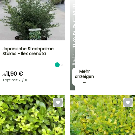
ENTDECKEN
SIE
UNSERE
AUSWAHL
ZU
GÜNSTIGEN
PREISEN
Japanische Stechpalme
Stokes - Ilex crenata
Und
sparen
Sie
dabei!
10
Mehr
11,90 €
Ab
anzeigen
Topf mit 2L/3L
→