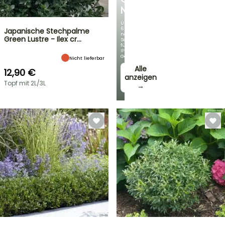
NEUHEITEN
Über
60
Japanische Stechpalme
neue
Green Lustre - Ilex cr…
Sorten
für
Ihren
Garten!
Nicht lieferbar
Alle
12,90 €
anzeigen
Topf mit 2L/3L
→