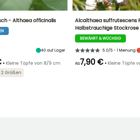
sch - Althaea officinalis
Alcalthaea suffrutescens 
Halbstrauchige Stockrose
EN
Breite bei Reife
Standort
Höhe bei Reife
Breite bei Reife
1 m
Sonne
1.50 m
80 cm
BEWÄHRT & WÜCHSIG
40
auf Lager
5.0/5 - 1 Meinung
€
7,90 €
•
•
Kleine Töpfe von 8/9 cm
Kleine Töpfe 
Ab
Geeigneter
Winterhärte
Geeigneter
Blütezeit
Zeitraum für die
Zeitraum für die
Bis zu -20,5°C
in 2 Größen
Juni für
Pflanzung
Pflanzung
September
März für Mai
März für Mai