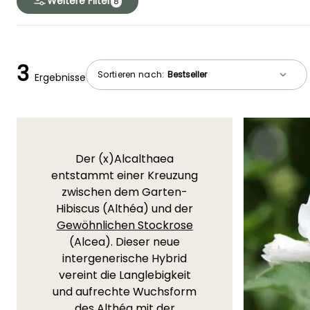
Weitere Filter
8
3
Sortieren nach:
Ergebnisse
Der (x)Alcalthaea
entstammt einer Kreuzung
zwischen dem Garten-
Hibiscus (Althéa) und der
Gewöhnlichen Stockrose
(Alcea). Dieser neue
intergenerische Hybrid
vereint die Langlebigkeit
und aufrechte Wuchsform
des Althéa mit der