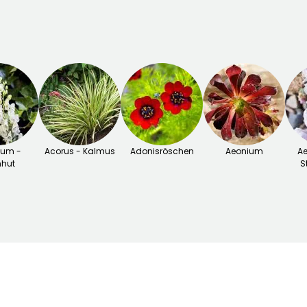
tum -
Acorus - Kalmus
Adonisröschen
Aeonium
Ae
nhut
S