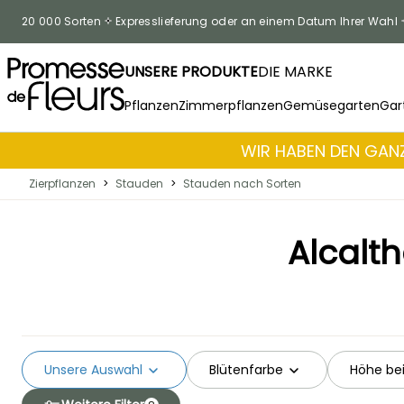
Zum Inhalt springen
20 000 Sorten
Expresslieferung oder an einem Datum Ihrer Wahl
UNSERE PRODUKTE
DIE MARKE
Pflanzen
Zimmerpflanzen
Gemüsegarten
Gar
WIR HABEN DEN GANZ
Zierpflanzen
>
Stauden
>
Stauden nach Sorten
Alcalt
Unsere Auswahl
Blütenfarbe
Höhe bei