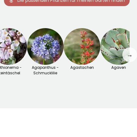
Die passenden Pflanzen für meinen Garten finden
→
thionema -
Agapanthus -
Agastachen
Agaven
teintäschel
Schmucklilie