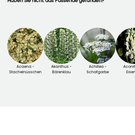
Haben Sie nicht das Passende gefunden?
Acaena -
Akanthus -
Achillea -
Aconi
Stachelnüsschen
Bärenklau
Schafgarbe
Eise