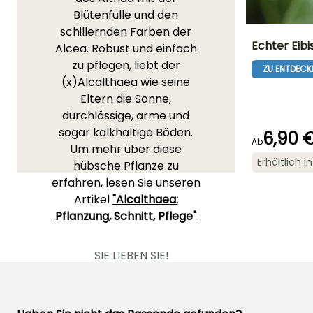
Blütenfülle und den
schillernden Farben der
Echter Eibi
Alcea. Robust und einfach
zu pflegen, liebt der
ZU ENTDECK
Höhe bei Reife
(x)Alcalthaea wie seine
1.50 m
Eltern die Sonne,
durchlässige, arme und
sogar kalkhaltige Böden.
6,90 
Ab
Um mehr über diese
Blütezeit
Erhältlich 
Juli für
hübsche Pflanze zu
September
erfahren, lesen Sie unseren
Artikel
"Alcalthaea:
Pflanzung, Schnitt, Pflege"
SIE LIEBEN SIE!
Lesen Sie hier die 1
Meinungen