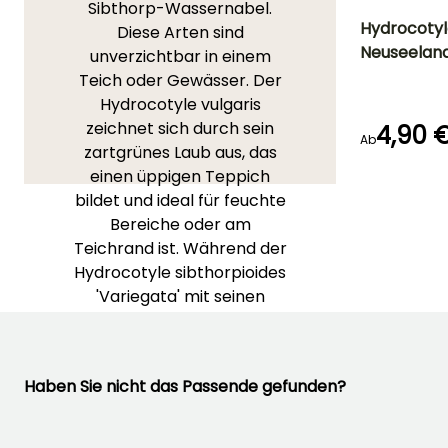
Sibthorp-Wassernabel.
Hydrocotyl
Diese Arten sind
Neuseelan
unverzichtbar in einem
Höhe bei Reife
Teich oder Gewässer. Der
10 cm
Hydrocotyle vulgaris
zeichnet sich durch sein
4,90 
Ab
zartgrünes Laub aus, das
einen üppigen Teppich
Winterhärte
bildet und ideal für feuchte
Bis zu -20,5°
Bereiche oder am
Teichrand ist. Während der
Hydrocotyle sibthorpioides
'Variegata' mit seinen
kleinen, runden und dicht
mit Weiß und Rosa
gesäumten Blättern eine
Haben Sie nicht das Passende gefunden?
hervorragende
Pflanzendecke in
Wassergärten oder