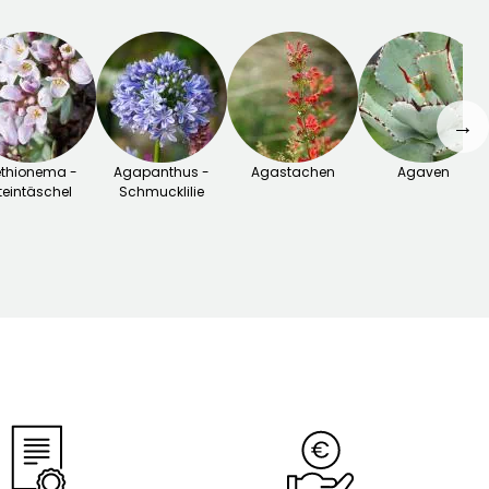
→
thionema -
Agapanthus -
Agastachen
Agaven
teintäschel
Schmucklilie