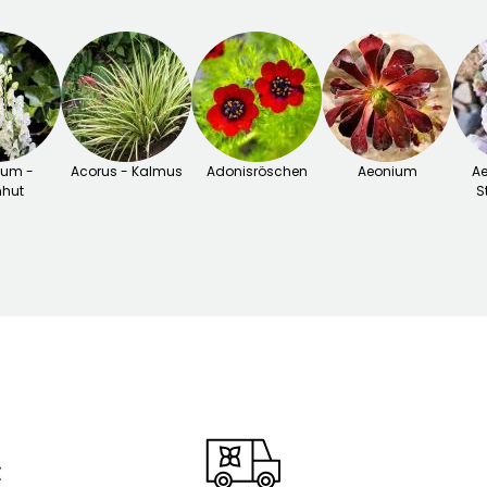
tum -
Acorus - Kalmus
Adonisröschen
Aeonium
Ae
nhut
S