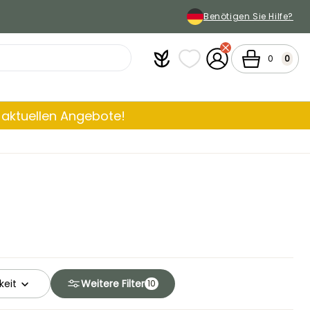
Benötigen Sie Hilfe?
Plantfit
Meine Favoritenlisten
Mein Konto
Warenkorb
0
0
aktuellen Angebote!
keit
Weitere Filter
10