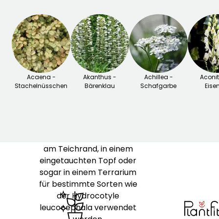
einfach feuchten Böden
bildet.
Der
Wassernabel
, auch als
Wasserhahnenfuß
bekannt, ist eine
aquatische Staude oder
Acaena -
Pflanze für feuchte
Akanthus -
Achillea -
Aconi
Stachelnüsschen
Bärenklau
Schafgarbe
Eise
Uferbereiche
, die in voller
Sonne oder Halbschatten
gedeiht. Sie ist einfach im
ständig feuchten Boden zu
kultivieren und kann sowohl
am Teichrand, in einem
eingetauchten Topf oder
sogar in einem Terrarium
für bestimmte Sorten wie
der Hydrocotyle
leucocephala verwendet