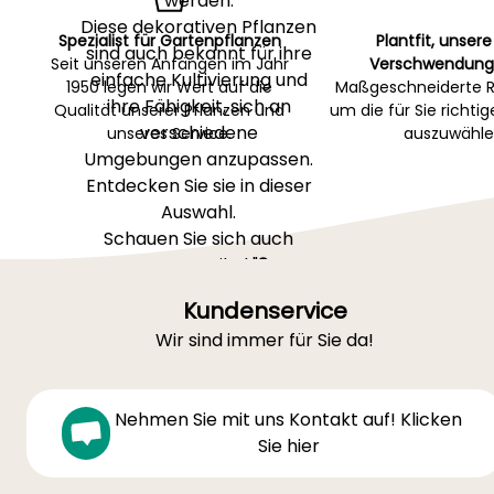
werden.
Diese dekorativen Pflanzen
Spezialist für Gartenpflanzen
Plantfit, unsere
sind auch bekannt für ihre
Seit unseren Anfängen im Jahr
Verschwendung
einfache Kultivierung und
1950 legen wir Wert auf die
Maßgeschneiderte R
ihre Fähigkeit, sich an
Qualität unserer Pflanzen und
um die für Sie richti
verschiedene
unseres Service.
auszuwähle
Umgebungen anzupassen.
Entdecken Sie sie in dieser
Auswahl.
Schauen Sie sich auch
unsere Artikel "
8
sauerstoffspendende
Kundenservice
Wasserpflanzen für Teich
Wir sind immer für Sie da!
oder Tümpel
und
"Natürlichen Teich im
Garten anlegen"
Nehmen Sie mit uns Kontakt auf! Klicken
Sie hier