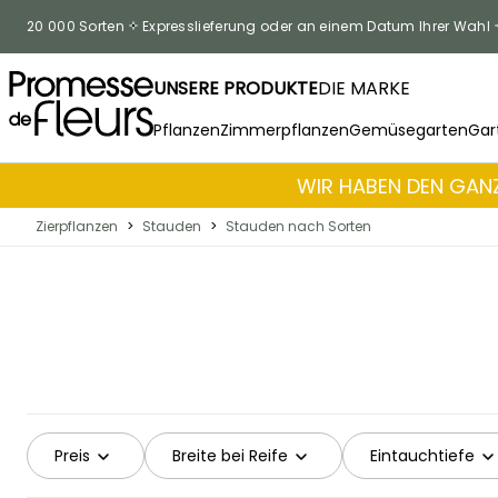
Zum Inhalt springen
20 000 Sorten
Expresslieferung oder an einem Datum Ihrer Wahl
UNSERE PRODUKTE
DIE MARKE
Pflanzen
Zimmerpflanzen
Gemüsegarten
Gar
WIR HABEN DEN GANZ
Zierpflanzen
>
Stauden
>
Stauden nach Sorten
Preis
Breite bei Reife
Eintauchtiefe