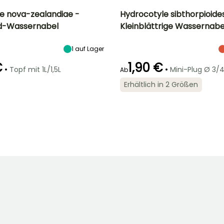
e nova-zealandiae -
Hydrocotyle sibthorpioide
d-Wassernabel
Kleinblättrige Wassernabe
Breite bei Reife
Standort
Höhe bei Reife
Breite bei Reife
60 cm
Sonne,
5 cm
30 cm
1
auf Lager
Halbschatten
€
1,90 €
•
•
Topf mit 1L/1,5L
Mini-Plug Ø 3/
Ab
Erhältlich in 2 Größen
Eintauchtiefe
Winterhärte
Eintauchtiefe
C
Zwischen 5cm
Bis zu -12°C
Zwischen 5cm
und 50cm
und 20cm