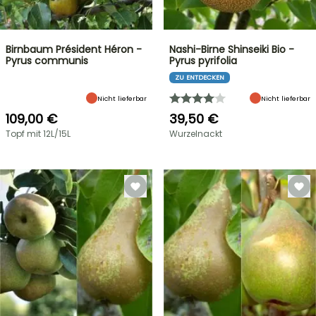
Birnbaum Président Héron -
Nashi-Birne Shinseiki Bio -
Pyrus communis
Pyrus pyrifolia
ZU ENTDECKEN
Nicht lieferbar
Nicht lieferbar
109,00 €
39,50 €
Topf mit 12L/15L
Wurzelnackt