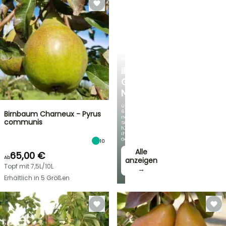
FRÜHLINGSZWIEBELN
IRIS
GERMANICA
NEUHEITEN
Über
60
Birnbaum Charneux - Pyrus
neue
communis
Sorten
für
Ihren
Garten!
10
Alle
65,00 €
Ab
anzeigen
Topf mit 7,5L/10L
→
Erhältlich in 5 Größen