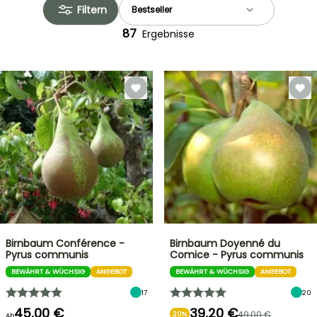
Filtern
87
Ergebnisse
Birnbaum Conférence -
Birnbaum Doyenné du
Pyrus communis
Comice - Pyrus communis
BEWÄHRT & WÜCHSIG
ANGEBOT
BEWÄHRT & WÜCHSIG
ANGEBOT
17
20
45,00 €
39,20 €
49,00 €
20%
Ab