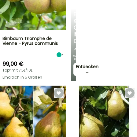
EINE
KÜHLE
OASE
IM
Birnbaum Triomphe de
GARTEN
Vienne - Pyrus communis
Mit
unseren
5
schönsten
Kletterpflanzen!
99,00 €
Entdecken
Topf mit 7,5L/10L
→
Erhältlich in 5 Größen