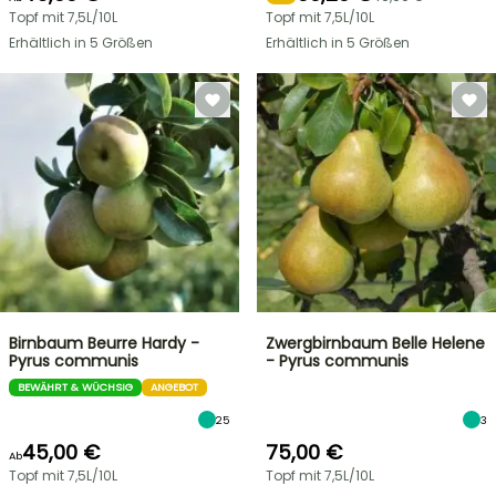
Topf mit 7,5L/10L
Topf mit 7,5L/10L
Erhältlich in 5 Größen
Erhältlich in 5 Größen
Birnbaum Beurre Hardy -
Zwergbirnbaum Belle Helene
Pyrus communis
- Pyrus communis
BEWÄHRT & WÜCHSIG
ANGEBOT
25
3
45,00 €
75,00 €
Ab
Topf mit 7,5L/10L
Topf mit 7,5L/10L