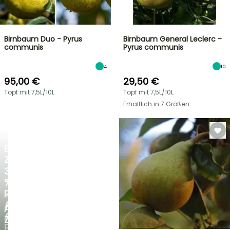
Birnbaum Duo - Pyrus
Birnbaum General Leclerc -
communis
Pyrus communis
4
10
95,00 €
29,50 €
Topf mit 7,5L/10L
Topf mit 7,5L/10L
Erhältlich in 7 Größen
BLITZANGEBOT
BIS
ZU
30
%
RABATT
NEU
AUF
AGAPANTHUS
AUSGEWÄHLTE
ZAMBEZI
PFLANZEN!