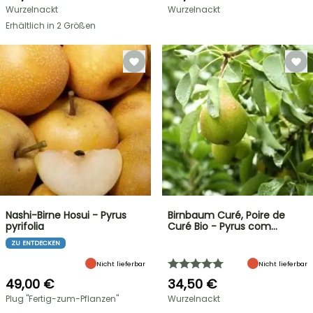
Wurzelnackt
Wurzelnackt
Erhältlich in 2 Größen
Nashi-Birne Hosui - Pyrus
Birnbaum Curé, Poire de
pyrifolia
Curé Bio - Pyrus com…
ZU ENTDECKEN
Nicht lieferbar
Nicht lieferbar
49,00 €
34,50 €
Plug "Fertig-zum-Pflanzen"
Wurzelnackt