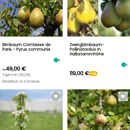
Birnbaum Comtesse de
Zwergbirnbaum-
Paris - Pyrus communis
Pollinatorduo in
Halbstammhöhe
6
3
49,00 €
Ab
119,00 €
-14%
Topf mit 7,5L/10L
Erhältlich in 3 Größen