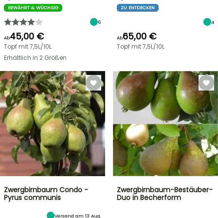
BEWÄHRT & WÜCHSIG
ZU ENTDECKEN
6
4
45,00 €
65,00 €
Ab
Ab
Topf mit 7,5L/10L
Topf mit 7,5L/10L
Erhältlich in 2 Größen
Zwergbirnbaum Condo -
Zwergbirnbaum-Bestäuber-
Pyrus communis
Duo in Becherform
Versand am 13 Aug.