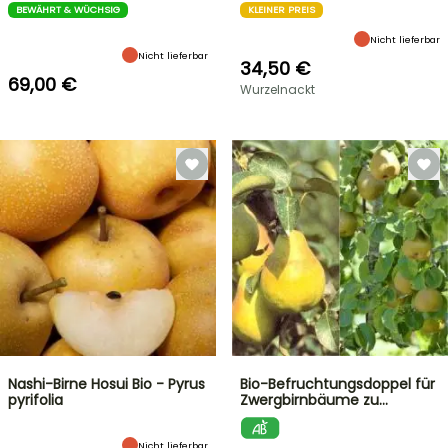
BEWÄHRT & WÜCHSIG
KLEINER PREIS
Nicht lieferbar
Nicht lieferbar
34,50 €
69,00 €
Wurzelnackt
Nashi-Birne Hosui Bio - Pyrus
Bio-Befruchtungsdoppel für
pyrifolia
Zwergbirnbäume zu…
Nicht lieferbar