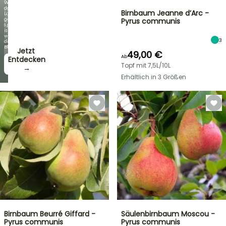
Wenn
das
Entdecken
Birnbaum Jeanne d’Arc -
Laub
Sie
genauso
Pyrus communis
jede
spektakulär
Woche
ist
neue
wie
Angebote
3
die
Blüten!
Jetzt
49,00 €
Ab
zugreifen!
Entdecken
Topf mit 7,5L/10L
→
→
Erhältlich in 3 Größen
Birnbaum Beurré Giffard -
Säulenbirnbaum Moscou -
Pyrus communis
Pyrus communis