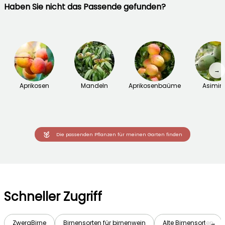
Haben Sie nicht das Passende gefunden?
→
Aprikosen
Mandeln
Aprikosenbaüme
Asimin
Die passenden Pflanzen für meinen Garten finden
Schneller Zugriff
ZwergBirne
Birnensorten für birnenwein
Alte Birnensorten
→