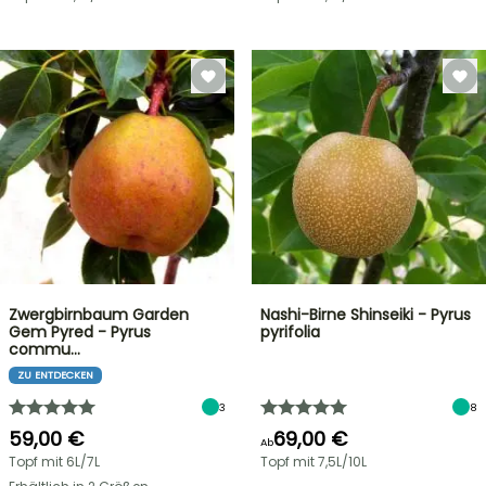
Zwergbirnbaum Garden
Nashi-Birne Shinseiki - Pyrus
Gem Pyred - Pyrus
pyrifolia
commu…
ZU ENTDECKEN
3
8
59,00 €
69,00 €
Ab
Topf mit 6L/7L
Topf mit 7,5L/10L