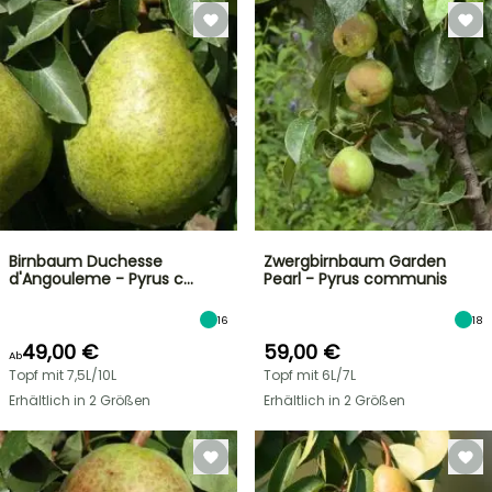
Birnbaum Duchesse
Zwergbirnbaum Garden
d'Angouleme - Pyrus c…
Pearl - Pyrus communis
16
18
49,00 €
59,00 €
Ab
Topf mit 7,5L/10L
Topf mit 6L/7L
Erhältlich in 2 Größen
Erhältlich in 2 Größen