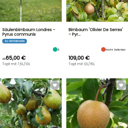
Säulenbirnbaum Londres -
Birnbaum 'Olivier De Serres'
Pyrus communis
- Pyr…
ZU ENTDECKEN
9
Nicht lieferbar
65,00 €
109,00 €
Ab
Topf mit 7,5L/10L
Topf mit 12L/15L