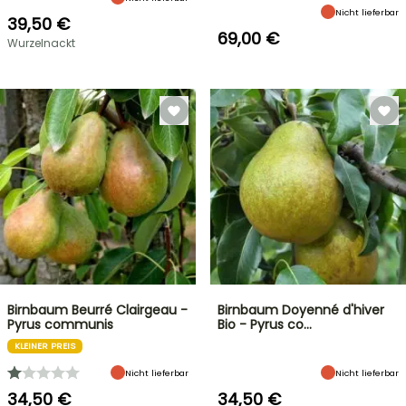
Nicht lieferbar
39,50 €
69,00 €
Wurzelnackt
Birnbaum Beurré Clairgeau -
Birnbaum Doyenné d'hiver
Pyrus communis
Bio - Pyrus co…
KLEINER PREIS
Nicht lieferbar
Nicht lieferbar
34,50 €
34,50 €