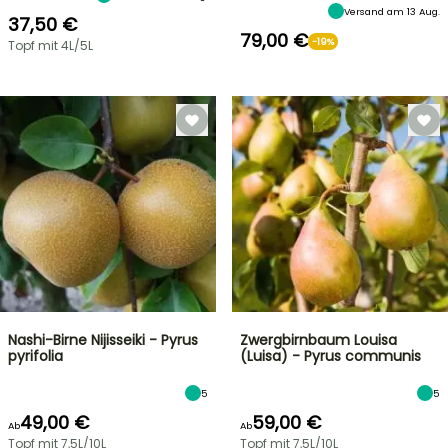
Versand am 13 Aug.
37,50 €
79,00 €
-19%
Topf mit 4L/5L
Nashi-Birne Nijisseiki - Pyrus
Zwergbirnbaum Louisa
pyrifolia
(Luisa) - Pyrus communis
5
5
49,00 €
59,00 €
Ab
Ab
Topf mit 7,5L/10L
Topf mit 7,5L/10L