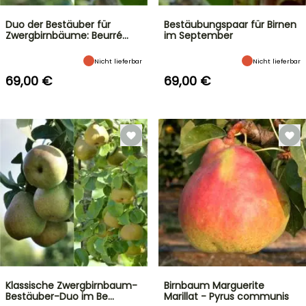
Duo der Bestäuber für
Bestäubungspaar für Birnen
Zwergbirnbäume: Beurré…
im September
Nicht lieferbar
Nicht lieferbar
69,00 €
69,00 €
Klassische Zwergbirnbaum-
Birnbaum Marguerite
Bestäuber-Duo im Be…
Marillat - Pyrus communis