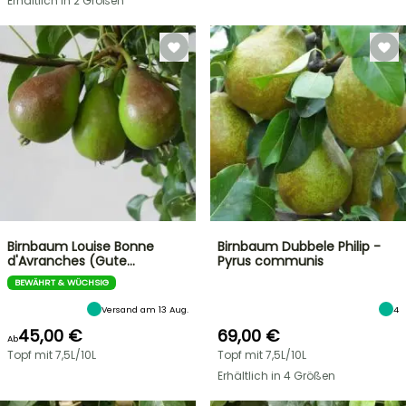
Erhältlich in 2 Größen
Birnbaum Louise Bonne
Birnbaum Dubbele Philip -
d'Avranches (Gute…
Pyrus communis
BEWÄHRT & WÜCHSIG
Versand am 13 Aug.
4
45,00 €
69,00 €
Ab
Topf mit 7,5L/10L
Topf mit 7,5L/10L
Erhältlich in 4 Größen