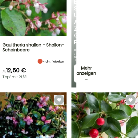
ENTDECKEN
SIE
UNSERE
AUSWAHL
ZU
GÜNSTIGEN
PREISEN
Gaultheria shallon - Shallon-
Scheinbeere
Und
sparen
Sie
dabei!
Nicht lieferbar
Mehr
12,50 €
Ab
anzeigen
Topf mit 2L/3L
→