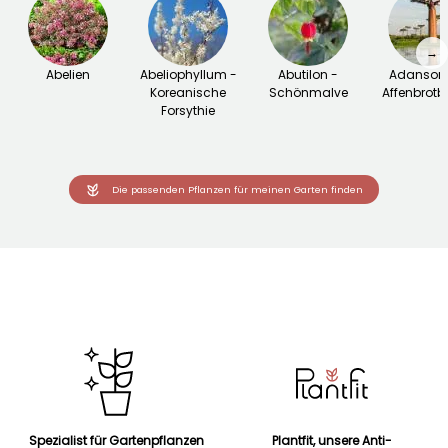
→
Abelien
Abeliophyllum -
Abutilon -
Adansoni
Koreanische
Schönmalve
Affenbrot
Forsythie
Die passenden Pflanzen für meinen Garten finden
Spezialist für Gartenpflanzen
Plantfit, unsere Anti-