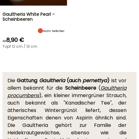
Gaultheria White Pearl -
Scheinbeeren
Nicht lieferbar
8,90 €
Ab
Topf 12 cm / 13 cm
Die
Gattung
Gaultheria
(auch
pernettya
)
ist vor
allem bekannt für die
Scheinbeere
(
Gaultheria
procumbens
), ein kleiner immergrüner Strauch,
auch bekannt als "Kanadischer Tee", der
ätherisches Wintergrünöl liefert, dessen
Eigenschaften denen von Aspirin ähnlich sind.
Die Gaultheria gehört zur Familie der
Heidekrautgewächse, ebenso wie die