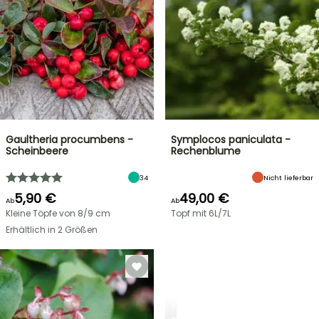
Gaultheria procumbens -
Symplocos paniculata -
Scheinbeere
Rechenblume
34
Nicht lieferbar
5,90 €
49,00 €
Ab
Ab
Kleine Töpfe von 8/9 cm
Topf mit 6L/7L
Erhältlich in 2 Größen
STRÄUCHER