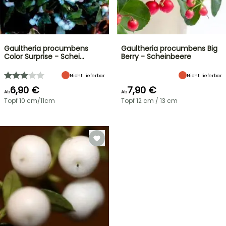
Gaultheria procumbens
Gaultheria procumbens Big
Color Surprise - Schei…
Berry - Scheinbeere
Nicht lieferbar
Nicht lieferbar
6,90 €
7,90 €
Ab
Ab
Topf 10 cm/11cm
Topf 12 cm / 13 cm