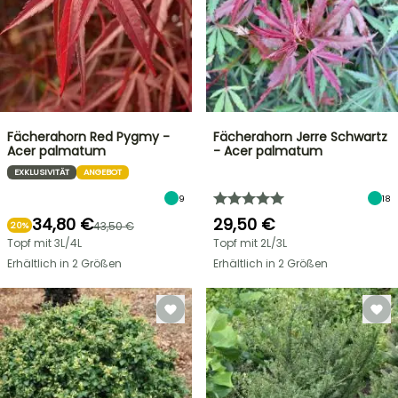
Fächerahorn Red Pygmy -
Fächerahorn Jerre Schwartz
Acer palmatum
- Acer palmatum
EXKLUSIVITÄT
ANGEBOT
9
18
34,80 €
29,50 €
43,50 €
20%
Topf mit 3L/4L
Topf mit 2L/3L
Erhältlich in 2 Größen
Erhältlich in 2 Größen