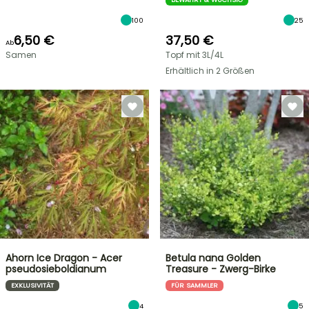
100
25
6,50 €
37,50 €
Ab
Samen
Topf mit 3L/4L
Erhältlich in 2 Größen
Ahorn Ice Dragon - Acer
Betula nana Golden
pseudosieboldianum
Treasure - Zwerg-Birke
EXKLUSIVITÄT
FÜR SAMMLER
4
5