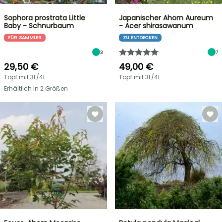
Sophora prostrata Little
Japanischer Ahorn Aureum
Baby - Schnurbaum
- Acer shirasawanum
FÜR SAMMLER
ZU ENTDECKEN
3
7
29,50 €
49,00 €
Topf mit 3L/4L
Topf mit 3L/4L
Erhältlich in 2 Größen