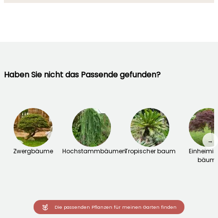
Haben Sie nicht das Passende gefunden?
→
Zwergbäume
Hochstammbäumen
Tropischer baum
Einheimi
bäum
Die passenden Pflanzen für meinen Garten finden