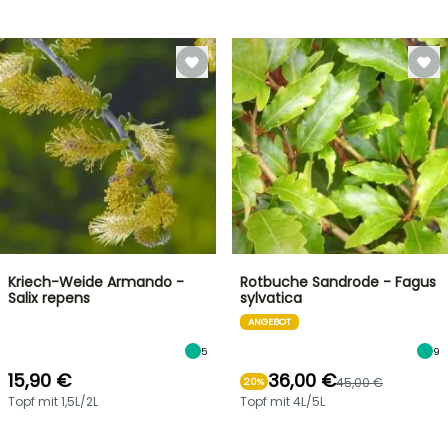
Kriech-Weide Armando -
Rotbuche Sandrode - Fagus
Salix repens
sylvatica
ANGEBOT
5
9
15,90 €
36,00 €
45,00 €
20%
Topf mit 1,5L/2L
Topf mit 4L/5L