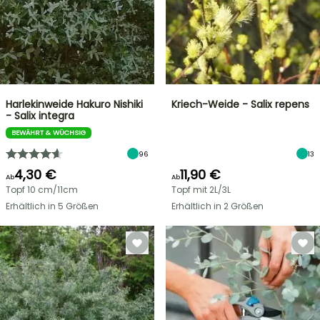
Harlekinweide Hakuro Nishiki
Kriech-Weide - Salix repens
- Salix integra
BEWÄHRT & WÜCHSIG
96
13
4,30 €
11,90 €
Ab
Ab
Topf 10 cm/11cm
Topf mit 2L/3L
Erhältlich in 5 Größen
Erhältlich in 2 Größen