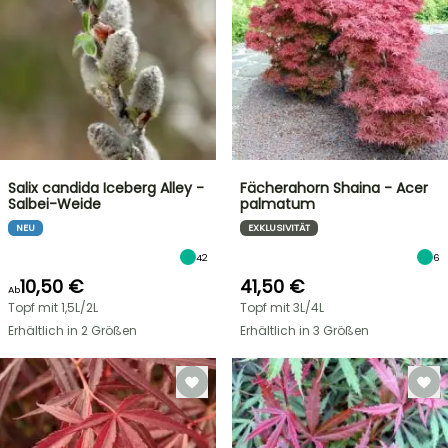
Salix candida Iceberg Alley -
Fächerahorn Shaina - Acer
Salbei-Weide
palmatum
NEU
EXKLUSIVITÄT
42
6
10,50 €
41,50 €
Ab
Topf mit 1,5L/2L
Topf mit 3L/4L
Erhältlich in 2 Größen
Erhältlich in 3 Größen