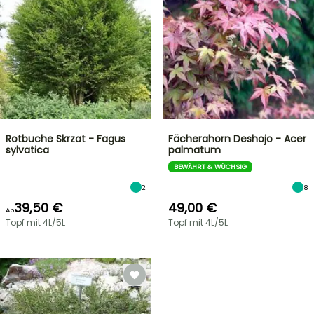
Rotbuche Skrzat - Fagus
Fächerahorn Deshojo - Acer
sylvatica
palmatum
BEWÄHRT & WÜCHSIG
2
8
39,50 €
49,00 €
Ab
Topf mit 4L/5L
Topf mit 4L/5L