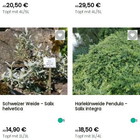
20,50 €
29,50 €
Ab
Ab
Topf mit 4L/5L
Topf mit 4L/5L
Schweizer Weide - Salix
Harlekinweide Pendula -
helvetica
Salix integra
5
3
14,90 €
18,50 €
Ab
Ab
Topf mit 2L/3L
Topf mit 3L/4L