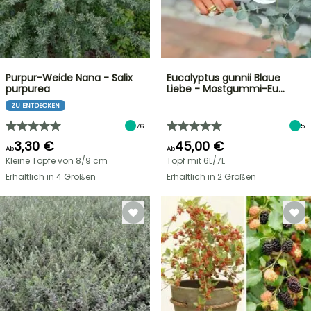
Purpur-Weide Nana - Salix
Eucalyptus gunnii Blaue
purpurea
Liebe - Mostgummi-Eu…
ZU ENTDECKEN
76
5
3,30 €
45,00 €
Ab
Ab
Kleine Töpfe von 8/9 cm
Topf mit 6L/7L
Erhältlich in 4 Größen
Erhältlich in 2 Größen