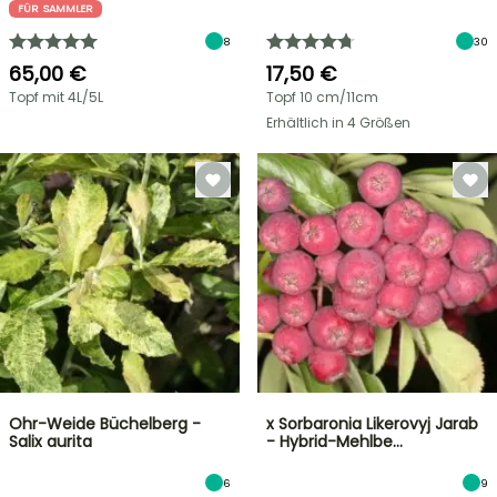
FÜR SAMMLER
8
30
65,00 €
17,50 €
Topf mit 4L/5L
Topf 10 cm/11cm
Erhältlich in 4 Größen
Ohr-Weide Büchelberg -
x Sorbaronia Likerovyj Jarab
Salix aurita
- Hybrid-Mehlbe…
6
9