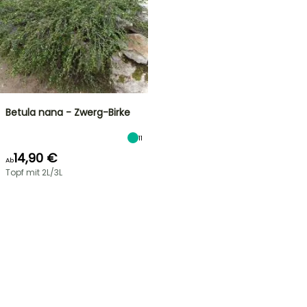
Betula nana - Zwerg-Birke
11
14,90 €
Ab
Topf mit 2L/3L