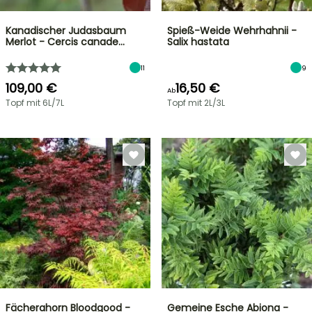
Kanadischer Judasbaum
Spieß-Weide Wehrhahnii -
Merlot - Cercis canade…
Salix hastata
11
9
109,00 €
16,50 €
Ab
Topf mit 6L/7L
Topf mit 2L/3L
Fächerahorn Bloodgood -
Gemeine Esche Abiona -