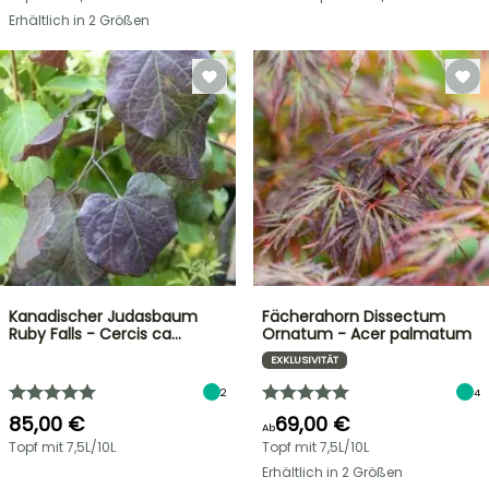
Erhältlich in 2 Größen
Kanadischer Judasbaum
Fächerahorn Dissectum
Ruby Falls - Cercis ca…
Ornatum - Acer palmatum
EXKLUSIVITÄT
2
4
85,00 €
69,00 €
Ab
Topf mit 7,5L/10L
Topf mit 7,5L/10L
Erhältlich in 2 Größen