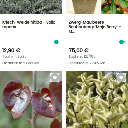
Kriech-Weide Nitida - Salix
Zwerg-Maulbeere
repens
Bonbonberry ‘Mojo Berry’ -
M…
1
6
12,90 €
75,00 €
Topf mit 2L/3L
Topf mit 12L/15L
Erhältlich in 2 Größen
Erhältlich in 2 Größen