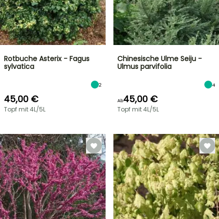
Rotbuche Asterix - Fagus
Chinesische Ulme Seiju -
sylvatica
Ulmus parvifolia
2
4
45,00 €
45,00 €
Ab
Topf mit 4L/5L
Topf mit 4L/5L