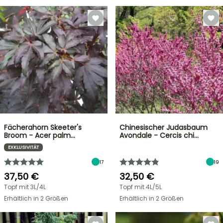
Fächerahorn Skeeter's
Chinesischer Judasbaum
Broom - Acer palm…
Avondale - Cercis chi…
EXKLUSIVITÄT
17
19
37,50 €
32,50 €
Topf mit 3L/4L
Topf mit 4L/5L
Erhältlich in 2 Größen
Erhältlich in 2 Größen