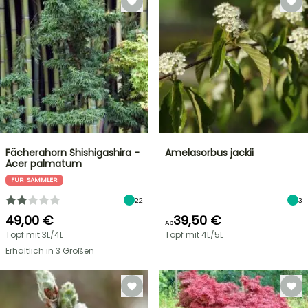
Fächerahorn Shishigashira -
Amelasorbus jackii
Acer palmatum
FÜR SAMMLER
22
3
49,00 €
39,50 €
Ab
Topf mit 3L/4L
Topf mit 4L/5L
Erhältlich in 3 Größen