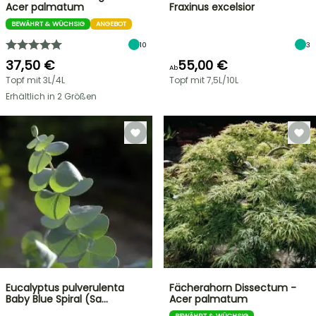
Acer palmatum
Fraxinus excelsior
BEWÄHRT & WÜCHSIG
ANGEBOT
10
3
37,50 €
55,00 €
Ab
Topf mit 3L/4L
Topf mit 7,5L/10L
Erhältlich in 2 Größen
Eucalyptus pulverulenta
Fächerahorn Dissectum -
Baby Blue Spiral (Sa…
Acer palmatum
BEWÄHRT & WÜCHSIG