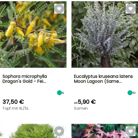
Sophora microphylla
Eucalyptus kruseana latens
Dragon's Gold - Fei…
Moon Lagoon (Same…
6
51
37,50 €
5,90 €
Ab
Topf mit 4L/5L
Samen