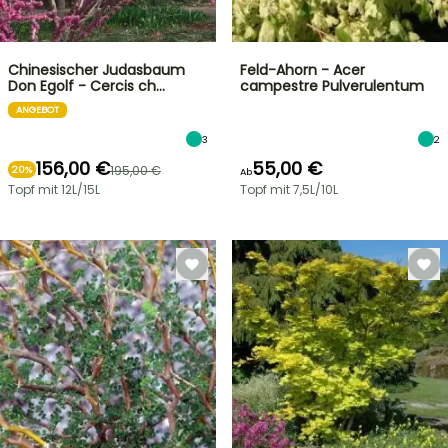
Chinesischer Judasbaum
Feld-Ahorn - Acer
Don Egolf - Cercis ch…
campestre Pulverulentum
ANGEBOT
3
2
156,00 €
55,00 €
195,00 €
20%
Ab
Topf mit 12L/15L
Topf mit 7,5L/10L