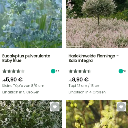
Eucalyptus pulverulenta
Harlekinweide Flamingo -
Baby Blue
Salix integra
86
31
5,90 €
8,90 €
Ab
Ab
Kleine Töpfe von 8/9 cm
Topf 12 cm / 13 cm
Erhältlich in 5 Größen
Erhältlich in 4 Größen