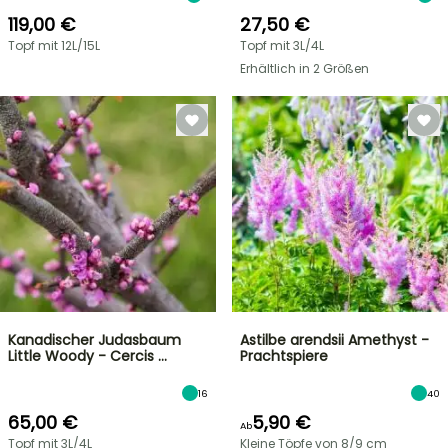
119,00 €
27,50 €
Topf mit 12L/15L
Topf mit 3L/4L
Erhältlich in 2 Größen
Kanadischer Judasbaum
Astilbe arendsii Amethyst -
Little Woody - Cercis …
Prachtspiere
16
40
65,00 €
5,90 €
Ab
Topf mit 3L/4L
Kleine Töpfe von 8/9 cm