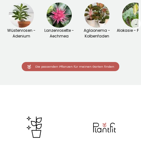
→
Wüstenrosen -
Lanzenrosette -
Aglaonema -
Alokasie - Pfe
Adenium
Aechmea
Kolbenfaden
Die passenden Pflanzen für meinen Garten finden