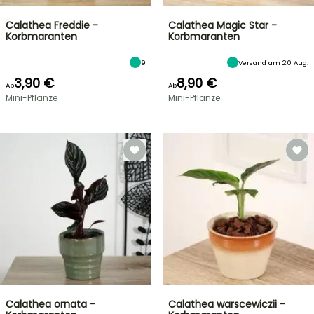
Calathea Freddie -
Calathea Magic Star -
Korbmaranten
Korbmaranten
9
Versand am 20 Aug.
3,90 €
8,90 €
Ab
Ab
Mini-Pflanze
Mini-Pflanze
Calathea ornata -
Calathea warscewiczii -