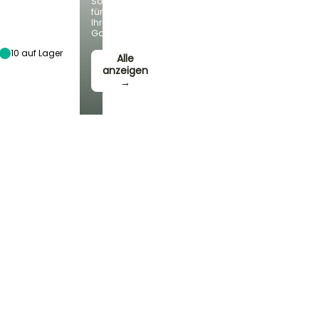
Sorten
Sonne,
für
Halbschatten
Ihren
Garten!
10
auf Lager
Alle
anzeigen
→