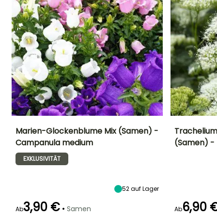
Marien-Glockenblume Mix (Samen) -
Trachelium
Campanula medium
(Samen) - 
Höhe bei Reife
Standort
Blütezeit
Blütezeit
1.20 m
Sonne,
EXKLUSIVITÄT
Juni für August
Mai für
Halbschatten
September
52
auf Lager
3,90 €
6,90 
•
Samen
Ab
Keimzeit
Ab
Keimzeit
21 Tagen