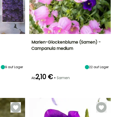
Marien-Glockenblume (Samen) -
Campanula medium
Standort
Höhe bei Reife
Standort
Blütezeit
Sonne,
80 cm
Sonne,
Mai für August
Halbschatten
Halbschatten
9
auf Lager
22
auf Lager
2,10 €
•
Samen
Ab
Keimzeit
18 Tagen