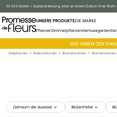
Zum Inhalt springen
20 000 Sorten
Expresslieferung oder an einem Datum Ihrer Wahl
UNSERE PRODUKTE
DIE MARKE
Pflanzen
Zimmerpflanzen
Gemüsegarten
Gar
WIR HABEN DEN GANZ
Zierpflanzen
>
Balkonblumen
>
Blumensamen
>
Blumensamen n
Zeitraum der Aussaat
Blütenfarbe
Bl