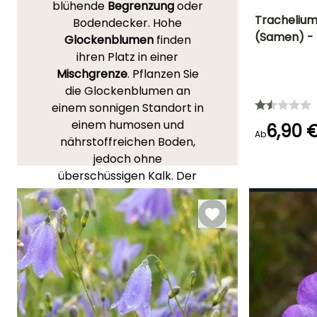
blühende
Begrenzung
oder
Trachelium
Bodendecker. Hohe
(Samen) - 
Glockenblumen
finden
Blütezeit
ihren Platz in einer
Mai für
Mischgrenze
. Pflanzen Sie
September
die Glockenblumen an
einem sonnigen Standort in
einem humosen und
6,90 
Ab
Keimzeit
nährstoffreichen Boden,
30 Tagen
jedoch ohne
überschüssigen Kalk. Der
Boden sollte im Sommer
feucht bleiben.
Schauen Sie sich auch
unseren umfassenden
Artikel
"Glockenblumen:
Pflanzung, Kultur und
Pflege"
an.