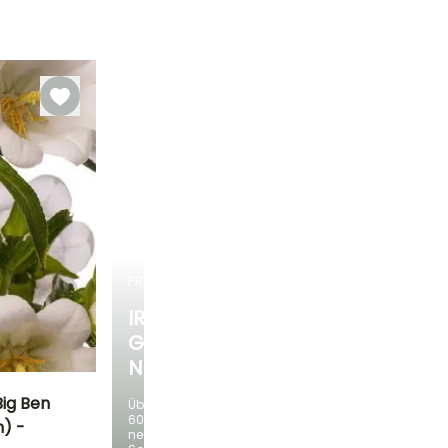
Schutz,
Aussaat unter
Glas, Aussaat
unter Glas,
beheizt
FRÜHLINGSZWIEBELN
IRIS
GERMANICA
NEUHEITEN
ig Ben
Über
60
n) -
neue
Standort