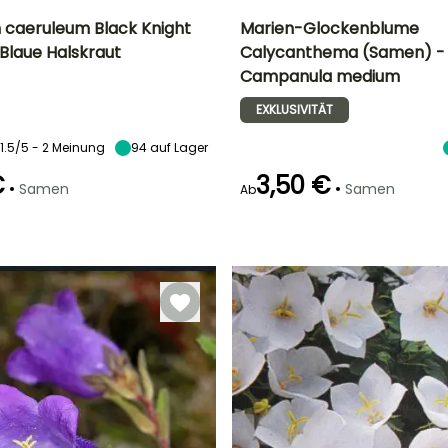
 caeruleum Black Knight
Marien-Glockenblume
Blaue Halskraut
Calycanthema (Samen) -
Höhe bei Reife
Standort
Höhe bei Reife
Blütezeit
Campanula medium
50 cm
Sonne,
75 cm
Mai für Juli
Halbschatten
EXKLUSIVITÄT
1.5/5 - 2 Meinung
94
auf Lager
€
3,50 €
•
•
Samen
Samen
Ab
Art der Aussaat
Aussaat ohne
Schutz,
Aussaat unter
Glas, Aussaat
unter Glas,
beheizt