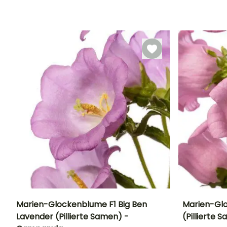
30 Tagen
Marien-Glockenblume F1 Big Ben
Marien-Glo
Lavender (Pillierte Samen) -
(Pillierte
Höhe bei Reife
Standort
Blütezeit
Blütezeit