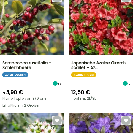
Sarcococca ruscifolia -
Japanische Azalee Girard's
Schleimbeere
scarlet - Az…
ZU ENTDECKEN
KLEINER PREIS
86
10
3,90 €
12,50 €
Ab
Kleine Töpfe von 8/9 cm
Topf mit 2L/3L
Erhältlich in 2 Größen