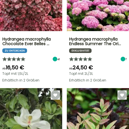
Hydrangea macrophylla
Hydrangea macrophylla
Chocolate Ever Belles …
Endless Summer The Ori…
ZU ENTDECKEN
EXKLUSIVITÄT
41
7
16,50 €
24,50 €
Ab
Ab
Topf mit 1,5L/2L
Topf mit 2L/3L
Erhältlich in 2 Größen
Erhältlich in 2 Größen