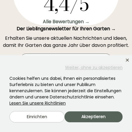
4,4/5
Alle Bewertungen →
Der Lieblingsnewsletter für Ihren Garten →
Erhalten Sie unsere aktuellen Nachrichten und Ideen,
damit Ihr Garten das ganze Jahr über davon profitiert.
Weiter, ohne zu akzeptieren
Registrieren Sie sich →
Cookies helfen uns dabei, Ihnen ein personalisiertes
Surferlebnis zu bieten und unser Publikum
kennenzulernen. Sie können jederzeit die Einstellungen
Dieses Formular ist durch reCAPTCHA geschützt – es gelten die
ändern und unsere Datenschutzrichtlinie einsehen.
Datenschutzbestimmungen
und die
Nutzungsbedingungen
.
Lesen Sie unsere Richtlinien
Einrichten
Akzeptieren