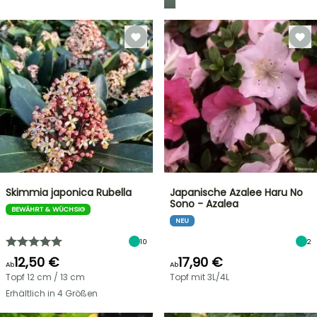
Skimmia japonica Rubella
Japanische Azalee Haru No
Sono - Azalea
BEWÄHRT & WÜCHSIG
NEU
10
2
12,50 €
17,90 €
Ab
Ab
Topf 12 cm / 13 cm
Topf mit 3L/4L
Erhältlich in 4 Größen