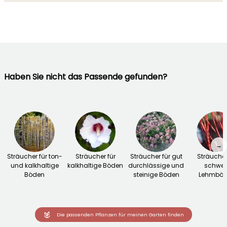
Haben Sie nicht das Passende gefunden?
→
Sträucher für ton-
Sträucher für
Sträucher für gut
Sträucher
und kalkhaltige
kalkhaltige Böden
durchlässige und
schwer
Böden
steinige Böden
Lehmbö
Die passenden Pflanzen für meinen Garten finden