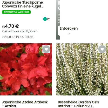
Japanische Stechpalme
IM
Convexa (In eine Kugel…
GARTEN
BEWÄHRT & WÜCHSIG
Mit
unseren
181
schönsten
Kletterpflanzen!
4,70 €
Ab
Entdecken
Kleine Töpfe von 8/9 cm
→
Erhältlich in 4 Größen
Japanische Azalee Arabesk
Besenheide Garden Girls
- Azalea
Bettina - Calluna vu…