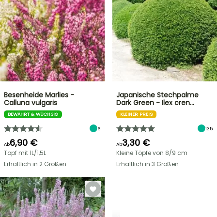
Besenheide Marlies -
Japanische Stechpalme
Calluna vulgaris
Dark Green - Ilex cren…
BEWÄHRT & WÜCHSIG
KLEINER PREIS
6
135
6,90 €
3,30 €
Ab
Ab
Topf mit 1L/1,5L
Kleine Töpfe von 8/9 cm
Erhältlich in 2 Größen
Erhältlich in 3 Größen
STRÄUCHER