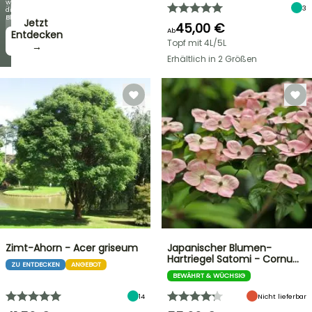
wie
Angebote
3
die
Blüten!
Jetzt
45,00 €
Ab
zugreifen!
Entdecken
Topf mit 4L/5L
→
→
Erhältlich in 2 Größen
Zimt-Ahorn - Acer griseum
Japanischer Blumen-
Hartriegel Satomi - Cornu…
ZU ENTDECKEN
ANGEBOT
BEWÄHRT & WÜCHSIG
14
Nicht lieferbar