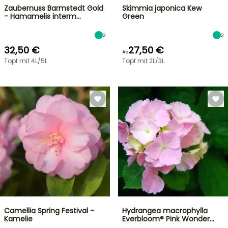
Zaubernuss Barmstedt Gold
Skimmia japonica Kew
- Hamamelis interm…
Green
2
2
32,50 €
27,50 €
Ab
Topf mit 4L/5L
Topf mit 2L/3L
Camellia Spring Festival -
Hydrangea macrophylla
Kamelie
Everbloom® Pink Wonder…