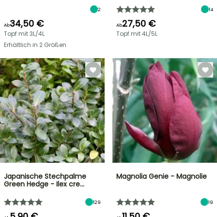
2
14
34,50 €
27,50 €
Ab
Ab
Topf mit 3L/4L
Topf mit 4L/5L
Erhältlich in 2 Größen
Japanische Stechpalme
Magnolia Genie - Magnolie
Green Hedge - Ilex cre…
129
19
5,90 €
11,50 €