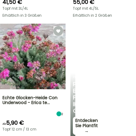
41,50 €
55,00 €
Topf mit 3L/4L
Topf mit 4L/5L
Erhältlich in 3 Größen
Erhältlich in 2 Größen
PLANTFIT
PERSÖNLICHE
BERATUNG
FÜR
Echte Glocken-Heide Con
Underwood - Erica te…
IHREN
GARTEN
2
Entdecken
5,90 €
Ab
Sie Plantfit
Topf 12 cm / 13 cm
→