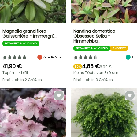
Magnolia grandiflora
Nandina domestica
Galissonière - Immergrü…
Obsessed Seika -
Himmelsba…
BEWÄHRT & WÜCHSIG
BEWÄHRT & WÜCHSIG
ANGEBOT
Nicht lieferbar
191
41,90 €
4,83 €
6,90 €
30%
Topf mit 4L/5L
Kleine Töpfe von 8/9 cm
Erhältlich in 2 Größen
Erhältlich in 3 Größen