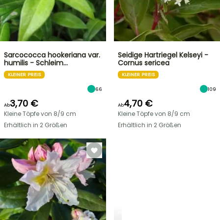
Sarcococca hookeriana var.
Seidige Hartriegel Kelseyi -
humilis - Schleim…
Cornus sericea
KLEINER PREIS
KLEINER PREIS
66
109
3,70 €
4,70 €
Ab
Ab
Kleine Töpfe von 8/9 cm
Kleine Töpfe von 8/9 cm
Erhältlich in 2 Größen
Erhältlich in 2 Größen
FRÜHLINGSZWIEBELN