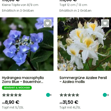
Ab
Ab
Kleine Töpfe von 8/9 cm
Topf 12 cm / 13 cm
Erhältlich in 3 Größen
Erhältlich in 2 Größen
Hydrangea macrophylla
Sommergrüne Azalee Persil
Zorro Blue - Bauernhor…
- Azalea mollis
BEWÄHRT & WÜCHSIG
11
13
8,90 €
31,50 €
Ab
Ab
Topf mit 1L/1,5L
Topf mit 4L/5L