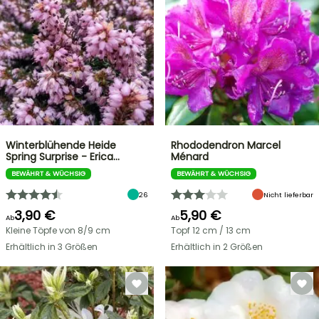
Winterblühende Heide
Rhododendron Marcel
Spring Surprise - Erica…
Ménard
BEWÄHRT & WÜCHSIG
BEWÄHRT & WÜCHSIG
26
Nicht lieferbar
3,90 €
5,90 €
Ab
Ab
Kleine Töpfe von 8/9 cm
Topf 12 cm / 13 cm
Erhältlich in 3 Größen
Erhältlich in 2 Größen