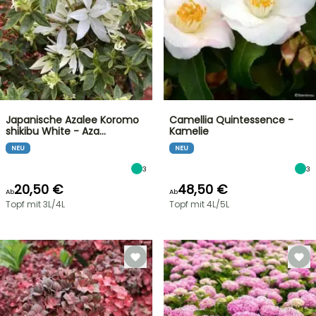
Japanische Azalee Koromo
Camellia Quintessence -
shikibu White - Aza…
Kamelie
NEU
NEU
3
3
20,50 €
48,50 €
Ab
Ab
Topf mit 3L/4L
Topf mit 4L/5L