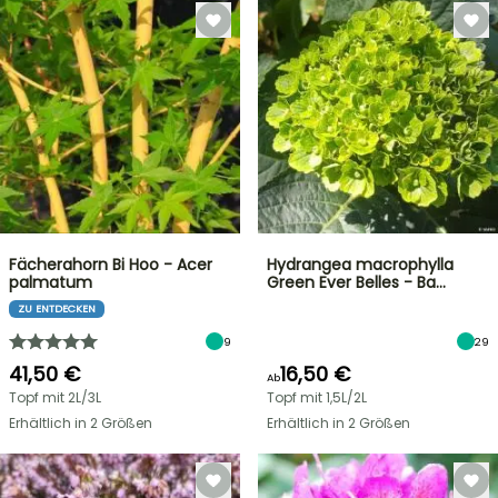
Fächerahorn Bi Hoo - Acer
Hydrangea macrophylla
palmatum
Green Ever Belles - Ba…
ZU ENTDECKEN
9
29
41,50 €
16,50 €
Ab
Topf mit 2L/3L
Topf mit 1,5L/2L
Erhältlich in 2 Größen
Erhältlich in 2 Größen