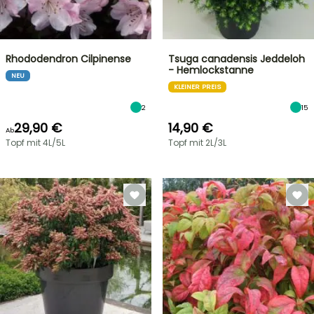
Rhododendron Cilpinense
Tsuga canadensis Jeddeloh
- Hemlockstanne
NEU
KLEINER PREIS
2
15
29,90 €
14,90 €
Ab
Topf mit 4L/5L
Topf mit 2L/3L