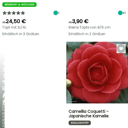
BEWÄHRT & WÜCHSIG
7
37
24,50 €
3,90 €
Ab
Ab
Topf mit 3L/4L
Kleine Töpfe von 8/9 cm
Erhältlich in 3 Größen
Erhältlich in 2 Größen
BLITZANGEBOT
BIS
ZU
30
%
RABATT
NEU
AUF
AGAPANTHUS
AUSGEWÄHLTE
ZAMBEZI
PFLANZEN!
Wenn
Camellia Coquetti -
das
Entdecken
Japanische Kamelie
Laub
Sie
genauso
jede
spektakulär
EXKLUSIVITÄT
Woche
ist
neue