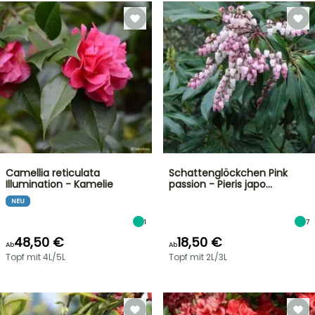
Camellia reticulata
Schattenglöckchen Pink
Illumination - Kamelie
passion - Pieris japo…
NEU
1
7
48,50 €
18,50 €
Ab
Ab
Topf mit 4L/5L
Topf mit 2L/3L