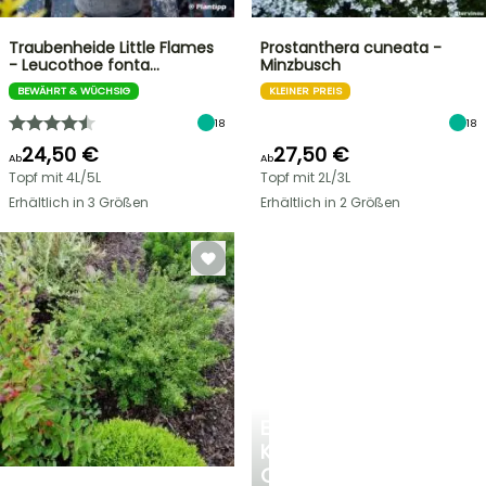
Traubenheide Little Flames
Prostanthera cuneata -
- Leucothoe fonta…
Minzbusch
BEWÄHRT & WÜCHSIG
KLEINER PREIS
18
18
24,50 €
27,50 €
Ab
Ab
Topf mit 4L/5L
Topf mit 2L/3L
Erhältlich in 3 Größen
Erhältlich in 2 Größen
EINE
KÜHLE
OASE