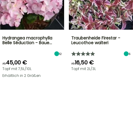
Hydrangea macrophylla
Traubenheide Firestar -
Belle Séduction - Baue…
Leucothoe walteri
12
6
45,00 €
16,50 €
Ab
Ab
Topf mit 7,5L/10L
Topf mit 2L/3L
Erhältlich in 2 Größen