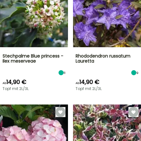
Stechpalme Blue princess -
Rhododendron russatum
Ilex meserveae
Lauretta
11
9
14,90 €
14,90 €
Ab
Ab
Topf mit 2L/3L
Topf mit 2L/3L