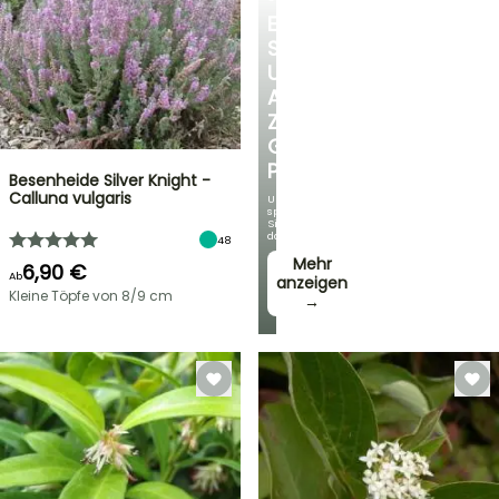
ENTDECKEN
SIE
UNSERE
AUSWAHL
ZU
GÜNSTIGEN
PREISEN
Besenheide Silver Knight -
Calluna vulgaris
Und
sparen
Sie
dabei!
48
Mehr
6,90 €
Ab
anzeigen
Kleine Töpfe von 8/9 cm
→