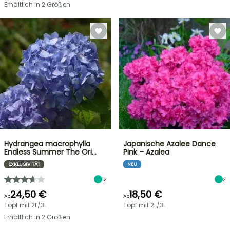
Erhältlich in 2 Größen
Hydrangea macrophylla
Japanische Azalee Dance
Endless Summer The Ori…
Pink – Azalea
EXKLUSIVITÄT
NEU
12
2
24,50 €
18,50 €
Ab
Ab
Topf mit 2L/3L
Topf mit 2L/3L
Erhältlich in 2 Größen