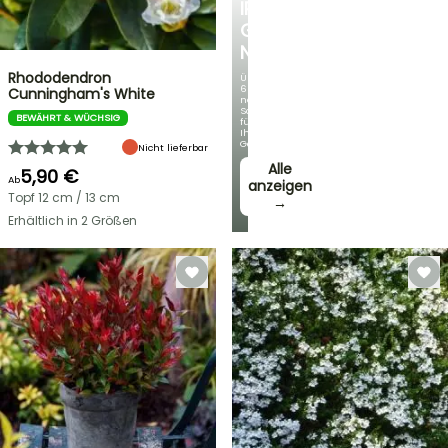
IRIS
GERMANICA
NEUHEITEN
Rhododendron
Über
60
Cunningham's White
neue
Sorten
BEWÄHRT & WÜCHSIG
für
Ihren
Garten!
Nicht lieferbar
Alle
5,90 €
Ab
anzeigen
Topf 12 cm / 13 cm
→
Erhältlich in 2 Größen