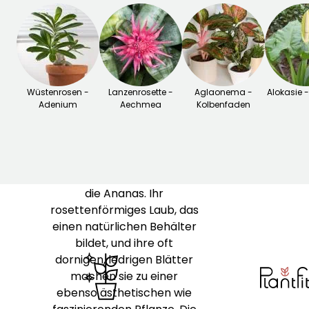
Aechmea ‘Elegant Pink’
erhellt Innenräume mit
ihren lebhaft rosa
Hochblättern, die schön
mit ihrem leuchtend
Wüstenrosen -
grünen Laub kontrastieren.
Lanzenrosette -
Aglaonema -
Alokasie - 
Adenium
Aechmea
Kolbenfaden
Aus den feuchten Wäldern
Mittel- und Südamerikas
stammend, gehört die
Aechmea zur Familie der
Bromeliengewächse, wie
die Ananas. Ihr
rosettenförmiges Laub, das
einen natürlichen Behälter
bildet, und ihre oft
dornigen, ledrigen Blätter
machen sie zu einer
ebenso ästhetischen wie