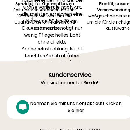
faszinierenden Pflanze. Die
Spezialist für Gartenpflanzen
Plantfit, unsere
Größe variiert je nach Art,
Seit unseren Anfängen im Jahr
Verschwendung
die meisten erreichen eine
1950 legen wir Wert auf die
Maßgeschneiderte R
Höhe von 50 bis 70 cm.
Qualität unserer Pflanzen und
um die für Sie richti
Die Aechmea benötigt nur
unseres Service.
auszuwähle
wenig Pflege: helles Licht
ohne direkte
Sonneneinstrahlung, leicht
feuchtes Substrat (aber
niemals durchtränkt) und
eine feuchte Atmosphäre.
Kundenservice
Geben Sie etwas kalkfreies
Wir sind immer für Sie da!
Wasser in das Zentrum der
Rosette, besprühen Sie
regelmäßig und vermeiden
Nehmen Sie mit uns Kontakt auf! Klicken
Sie Temperaturen unter
Sie hier
13°C.
Entdecken Sie auch unsere
Tipps unter
"Wie topft man