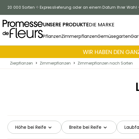
Zum Inhalt springen
20 000 Sorten
Expresslieferung oder an einem Datum Ihrer Wahl
UNSERE PRODUKTE
DIE MARKE
Pflanzen
Zimmerpflanzen
Gemüsegarten
Gar
WIR HABEN DEN GANZ
Zierpflanzen
>
Zimmerpflanzen
>
Zimmerpflanzen nach Sorten
Höhe bei Reife
Breite bei Reife
Laubf