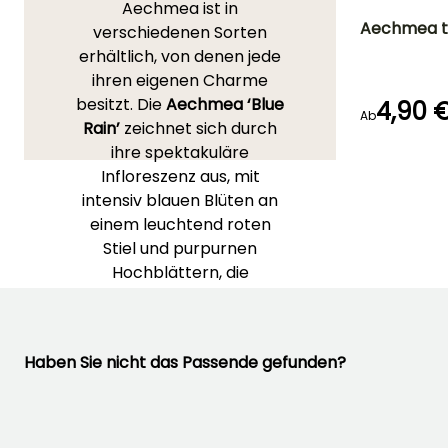
Aechmea ist in
Aechmea ta
verschiedenen Sorten
erhältlich, von denen jede
Häufigkeit der
ihren eigenen Charme
Bewässerung
Mäßig (1 Mal
besitzt. Die
Aechmea ‘Blue
4,90 
pro Woche)
Ab
Rain’
zeichnet sich durch
ihre spektakuläre
Infloreszenz aus, mit
intensiv blauen Blüten an
Besonderheiten
Grafische
einem leuchtend roten
Blätter
Stiel und purpurnen
Hochblättern, die
zusammen eine bis zu 40
cm hohe Ähre bilden.
Etwas dezenter, aber
Haben Sie nicht das Passende gefunden?
ebenso elegant, entwickelt
die
Aechmea ‘Primera’
ein
schönes silbernes,
dornenfreies Laub. Die