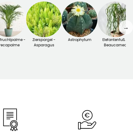
→
fruchtpalme -
Zierspargel -
Astrophytum
Elefantenfuß -
recapalme
Asparagus
Beaucarnea