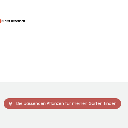
Besonderheiten
Nicht lieferbar
Grafischer Port
Die passenden Pflanzen für meinen Garten finden