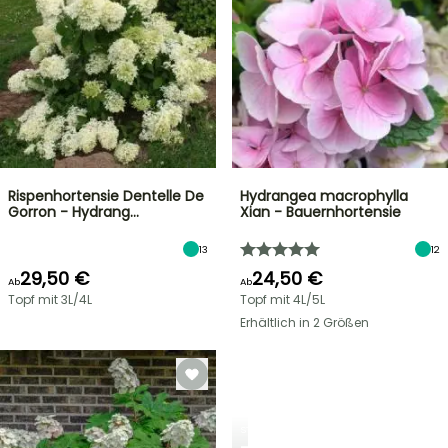
Rispenhortensie Dentelle De
Hydrangea macrophylla
Gorron - Hydrang…
Xian - Bauernhortensie
13
12
29,50 €
24,50 €
Ab
Ab
Topf mit 3L/4L
Topf mit 4L/5L
Erhältlich in 2 Größen
STRÄUCHER