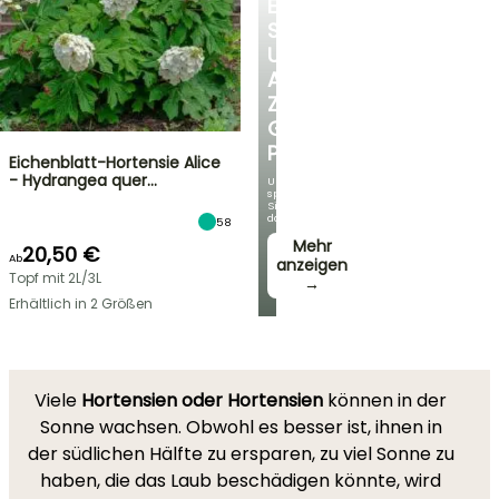
ENTDECKEN
SIE
UNSERE
AUSWAHL
ZU
GÜNSTIGEN
PREISEN
Eichenblatt-Hortensie Alice
- Hydrangea quer…
Und
sparen
Sie
dabei!
58
Mehr
20,50 €
Ab
anzeigen
Topf mit 2L/3L
→
Erhältlich in 2 Größen
Viele
Hortensien oder Hortensien
können in der
Sonne wachsen. Obwohl es besser ist, ihnen in
der südlichen Hälfte zu ersparen, zu viel Sonne zu
haben, die das Laub beschädigen könnte, wird