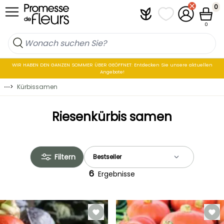
Zum Inhalt springen
0
Plantfit
Meine Favoritenli
Mein Konto
Waren
0
WIR HABEN DEN GANZEN SOMMER ÜBER GEÖFFNET: Entdecken Sie unsere aktuellen
Angebote!
⋯
>
Kürbissamen
Riesenkürbis samen
Filtern
6
Ergebnisse