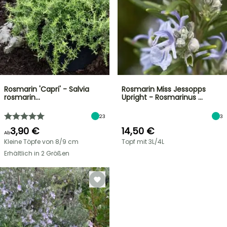
Rosmarin 'Capri' - Salvia
Rosmarin Miss Jessopps
rosmarin…
Upright - Rosmarinus …
23
3
3,90 €
14,50 €
Ab
Kleine Töpfe von 8/9 cm
Topf mit 3L/4L
Erhältlich in 2 Größen