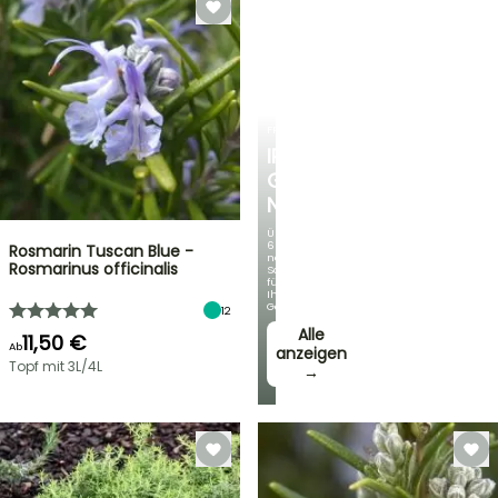
FRÜHLINGSZWIEBELN
IRIS
GERMANICA
NEUHEITEN
Über
60
Rosmarin Tuscan Blue -
neue
Rosmarinus officinalis
Sorten
für
Ihren
Garten!
12
Alle
11,50 €
Ab
anzeigen
Topf mit 3L/4L
→