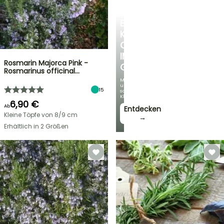
EINE
KÜHLE
OASE
IM
Rosmarin Majorca Pink -
GARTEN
Rosmarinus officinal…
Mit
unseren
15
schönsten
Kletterpflanzen!
6,90 €
Ab
Entdecken
Kleine Töpfe von 8/9 cm
→
Erhältlich in 2 Größen