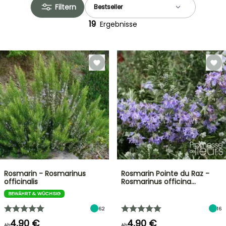
Filtern
19
Ergebnisse
Rosmarin - Rosmarinus
Rosmarin Pointe du Raz -
officinalis
Rosmarinus officina…
BEWÄHRT & WÜCHSIG
62
16
4,90 €
4,90 €
Ab
Ab