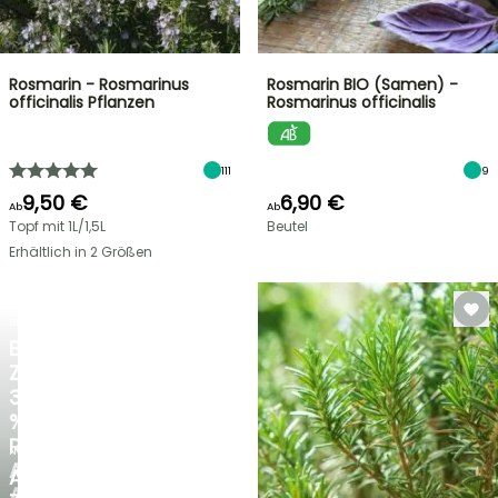
Rosmarin - Rosmarinus
Rosmarin BIO (Samen) -
officinalis Pflanzen
Rosmarinus officinalis
111
9
9,50 €
6,90 €
Ab
Ab
Topf mit 1L/1,5L
Beutel
Erhältlich in 2 Größen
BLITZANGEBOT
BIS
ZU
30
%
RABATT
NEU
AUF
AGAPANTHUS
AUSGEWÄHLTE