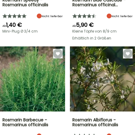
Rosmarin Speedy -
Rosmarin Blue Cascade -
Rosmarinus officinalis
Rosmarinus officinal…
Nicht lieferbar
Nicht lieferbar
1,40 €
5,90 €
Ab
Ab
Mini-Plug Ø 3/4 cm
Kleine Töpfe von 8/9 cm
Erhältlich in 2 Größen
Rosmarin Barbecue -
Rosmarin Albiflorus -
Rosmarinus officinalis
Rosmarinus officinalis