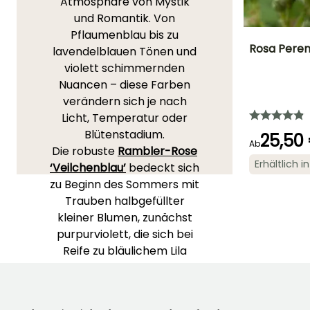
Atmosphäre von Mystik
und Romantik. Von
Pflaumenblau bis zu
Rosa Perenn
lavendelblauen Tönen und
violett schimmernden
Höhe bei Reife
Nuancen – diese Farben
2 m
verändern sich je nach
Licht, Temperatur oder
Blütenstadium.
25,50
Ab
Die robuste
Rambler-Rose
Blütezeit
Erhältlich 
‘Veilchenblau’
bedeckt sich
Juni für Oktob
zu Beginn des Sommers mit
Trauben halbgefüllter
kleiner Blumen, zunächst
purpurviolett, die sich bei
Reife zu bläulichem Lila
verfärben. Sie ist ideal, um
schnell eine Pergola oder
eine alte Mauer zu