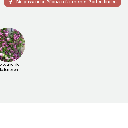
Die passenden Pflanzen für meinen Garten finden
olet und lila
letterrosen