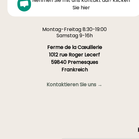
Nehmen Sie mit uns Kontakt auf! Klicken
werden nach der Blüte
Sie hier
geschnitten, während
aufsteigende Sorten durch
einen leichten Schnitt im
Montag-Freitag 8:30-19:00
Sommer angeregt werden
Samstag 9-16h
können.
Für weitere Informationen
Ferme de la Cœuillerie
lesen Sie auch unser
1012 rue Roger Lecerf
ausführliches Dossier
59840 Premesques
"Rosen: Erfolgreiche
Frankreich
Pflanzung im Topf und mit
nackten Wurzeln".
Kontaktieren Sie uns →