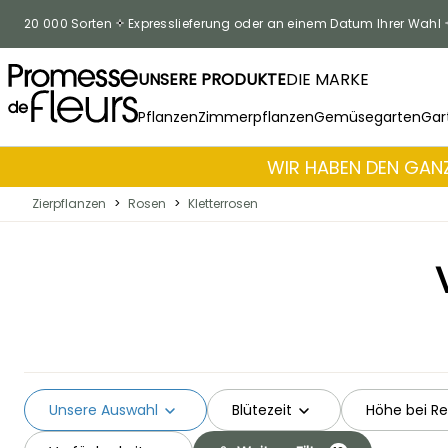
Zum Inhalt springen
20 000 Sorten
Expresslieferung oder an einem Datum Ihrer Wahl
UNSERE PRODUKTE
DIE MARKE
Pflanzen
Zimmerpflanzen
Gemüsegarten
Gar
WIR HABEN DEN GANZ
Zierpflanzen
>
Rosen
>
Kletterrosen
Unsere Auswahl
Blütezeit
Höhe bei Re