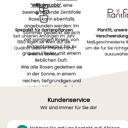
‘William Lobb’
, eine
beeindruckende Zentifolie
Rose, kann ebenfalls
angebunden werden: Im
Spezialist für Gartenpflanzen
Plantfit, unsere
Sommer bedeckt sie sich
Seit unseren Anfängen im Jahr
Verschwendung
mit samtigen Rosen, von
1950 legen wir Wert auf die
Maßgeschneiderte R
magentapurpur bis zu
Qualität unserer Pflanzen und
um die für Sie richti
grauem Flieder, mit einem
unseres Service.
auszuwähle
lieblichen Duft.
Wie alle Rosen gedeihen sie
in der Sonne, in einem
reichen, tiefgründigen und
gut durchlässigen Boden.
Binden Sie die jungen
Kundenservice
Triebe gleich nach der
Wir sind immer für Sie da!
Pflanzung an, um die Blüte
gleichmäßig zu verteilen.
Nicht aufsteigende Sorten