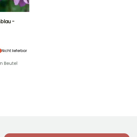
blau -
Standort
Halbschatten
Nicht lieferbar
n Beutel
Winterhärte
Bis zu -23,5°C