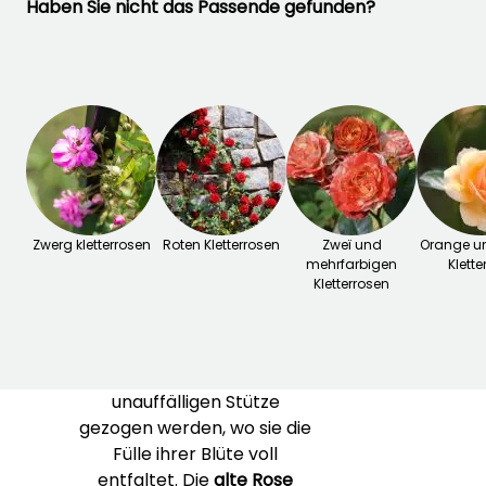
Haben Sie nicht das Passende gefunden?
bedecken.
‘Perennial Blue’
ist eine Mini-Kletterrose,
die kleine Büschel von
violettrosa Blumen
hervorbringt, die beim
Verblassen zu lavendelblau
werden. Die besonders
kräftige
Rose ‘Rose
Synactif by Shiseido’
bietet
große, stark gefüllte
Zwerg kletterrosen
Roten Kletterrosen
Zweï und
Orange u
mehrfarbigen
Klette
Blumen in einem kräftigen
Kletterrosen
violettrosa Ton mit einem
raffinierten, ausdauernden
Duft. Sie kann als kleine
Kletterrose an einer
unauffälligen Stütze
gezogen werden, wo sie die
Fülle ihrer Blüte voll
entfaltet. Die
alte Rose