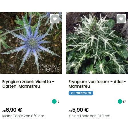
Eryngium zabelii Violetta -
Eryngium variifolium - Atlas-
Garten-Mannstreu
Mannstreu
ZU ENTDECKEN
15
67
8,90 €
5,90 €
Ab
Ab
Kleine Töpfe von 8/9 cm
Kleine Töpfe von 8/9 cm