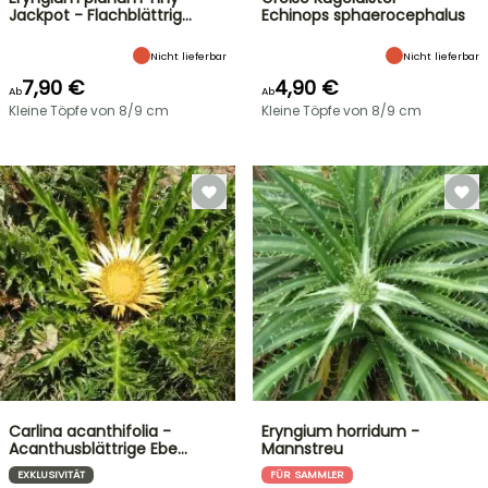
Jackpot - Flachblättrig…
Echinops sphaerocephalus
Nicht lieferbar
Nicht lieferbar
7,90 €
4,90 €
Ab
Ab
Kleine Töpfe von 8/9 cm
Kleine Töpfe von 8/9 cm
Carlina acanthifolia -
Eryngium horridum -
Acanthusblättrige Ebe…
Mannstreu
EXKLUSIVITÄT
FÜR SAMMLER