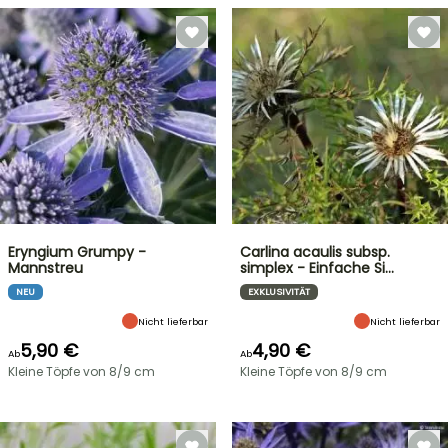
Eryngium Grumpy -
Carlina acaulis subsp.
Mannstreu
simplex - Einfache Si…
NEU
EXKLUSIVITÄT
Nicht lieferbar
Nicht lieferbar
5,90 €
4,90 €
Ab
Ab
Kleine Töpfe von 8/9 cm
Kleine Töpfe von 8/9 cm