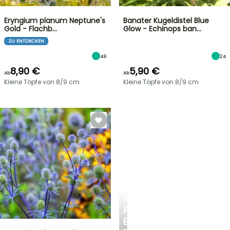
Eryngium planum Neptune's
Banater Kugeldistel Blue
Gold - Flachb…
Glow - Echinops ban…
ZU ENTDECKEN
48
24
8,90 €
5,90 €
Ab
Ab
Kleine Töpfe von 8/9 cm
Kleine Töpfe von 8/9 cm
PLANTFIT
PERSÖNLICHE
BERATUNG