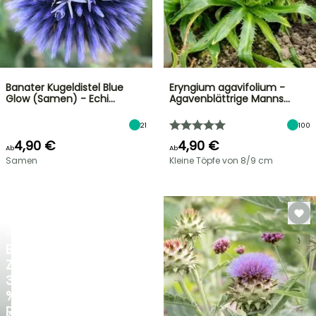
Banater Kugeldistel Blue
Eryngium agavifolium -
Glow (Samen) - Echi…
Agavenblättrige Manns…
21
100
4,90 €
4,90 €
Ab
Ab
Samen
Kleine Töpfe von 8/9 cm
BLITZANGEBOT
BIS
ZU
30
%
RABATT
NEU