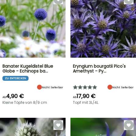
Banater Kugeldistel Blue
Eryngium bourgatii Pico's
Globe - Echinops ba…
Amethyst - Py…
ZU ENTDECKEN
Nicht lieferbar
Nicht lieferbar
4,90 €
17,90 €
Ab
Ab
Kleine Töpfe von 8/9 cm
Topf mit 3L/4L