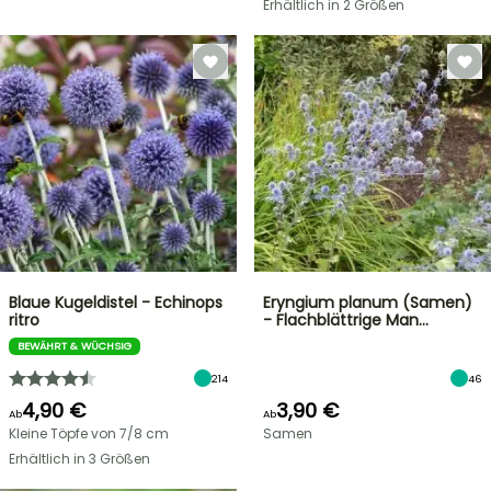
Erhältlich in 2 Größen
Blaue Kugeldistel - Echinops
Eryngium planum (Samen)
ritro
- Flachblättrige Man…
BEWÄHRT & WÜCHSIG
214
46
4,90 €
3,90 €
Ab
Ab
Kleine Töpfe von 7/8 cm
Samen
Erhältlich in 3 Größen