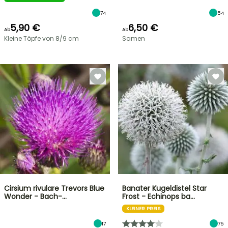
74
54
5,90 €
6,50 €
Ab
Ab
Kleine Töpfe von 8/9 cm
Samen
Cirsium rivulare Trevors Blue
Banater Kugeldistel Star
Wonder - Bach-…
Frost - Echinops ba…
KLEINER PREIS
17
75