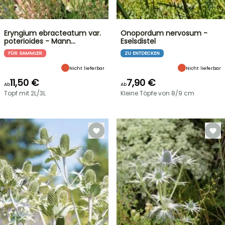
Eryngium ebracteatum var.
Onopordum nervosum -
poterioides - Mann…
Eselsdistel
FÜR SAMMLER
ZU ENTDECKEN
Nicht lieferbar
Nicht lieferbar
11,50 €
7,90 €
Ab
Ab
Topf mit 2L/3L
Kleine Töpfe von 8/9 cm