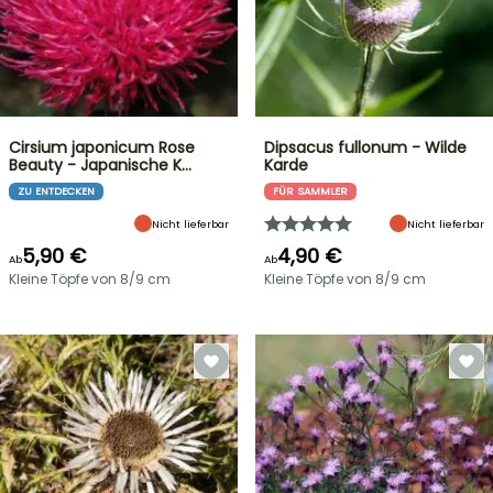
Cirsium japonicum Rose
Dipsacus fullonum - Wilde
Beauty - Japanische K…
Karde
ZU ENTDECKEN
FÜR SAMMLER
Nicht lieferbar
Nicht lieferbar
5,90 €
4,90 €
Ab
Ab
Kleine Töpfe von 8/9 cm
Kleine Töpfe von 8/9 cm