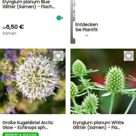
FÜR
Eryngium planum Blue
Glitter (Samen) - Flach…
IHREN
GARTEN
11
Entdecken
6,50 €
Ab
Sie Plantfit
Samen
→
Große Kugeldistel Arctic
Eryngium planum White
Glow - Echinops sph…
Glitter (Samen) - Fla…
BEWÄHRT & WÜCHSIG