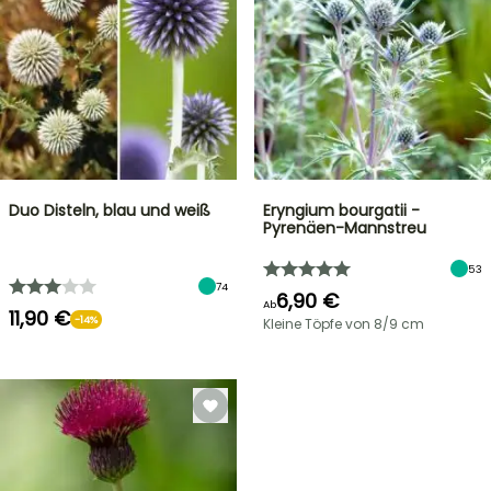
Duo Disteln, blau und weiß
Eryngium bourgatii -
Pyrenäen-Mannstreu
53
74
6,90 €
Ab
11,90 €
-14%
Kleine Töpfe von 8/9 cm