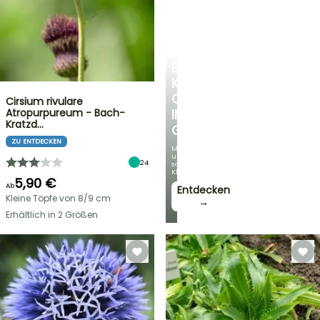
EINE
KÜHLE
OASE
Cirsium rivulare
Atropurpureum - Bach-
IM
Kratzd…
GARTEN
ZU ENTDECKEN
Mit
unseren
24
schönsten
Kletterpflanzen!
5,90 €
Ab
Entdecken
Kleine Töpfe von 8/9 cm
→
Erhältlich in 2 Größen