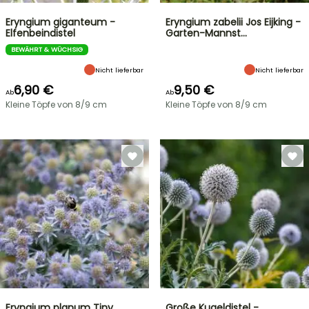
Eryngium giganteum -
Eryngium zabelii Jos Eijking -
Elfenbeindistel
Garten-Mannst…
BEWÄHRT & WÜCHSIG
Nicht lieferbar
Nicht lieferbar
6,90 €
9,50 €
Ab
Ab
Kleine Töpfe von 8/9 cm
Kleine Töpfe von 8/9 cm
Eryngium planum Tiny
Große Kugeldistel -