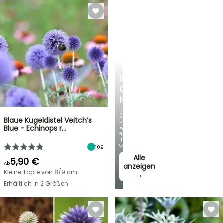
FRÜHLINGSZWIEBELN
IRIS
GERMANICA
NEUHEITEN
Über
60
Blaue Kugeldistel Veitch’s
neue
Blue - Echinops r…
Sorten
für
Ihren
Garten!
109
Alle
5,90 €
Ab
anzeigen
Kleine Töpfe von 8/9 cm
→
Erhältlich in 2 Größen