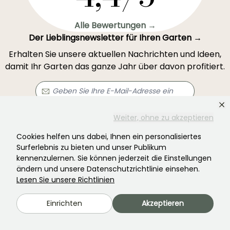
Alle Bewertungen →
Der Lieblingsnewsletter für Ihren Garten →
Erhalten Sie unsere aktuellen Nachrichten und Ideen,
damit Ihr Garten das ganze Jahr über davon profitiert.
Weiter, ohne zu akzeptieren
Registrieren Sie sich →
Cookies helfen uns dabei, Ihnen ein personalisiertes
Surferlebnis zu bieten und unser Publikum
Dieses Formular ist durch reCAPTCHA geschützt – es gelten die
kennenzulernen. Sie können jederzeit die Einstellungen
Datenschutzbestimmungen
und die
Nutzungsbedingungen
.
ändern und unsere Datenschutzrichtlinie einsehen.
Lesen Sie unsere Richtlinien
Einrichten
Akzeptieren