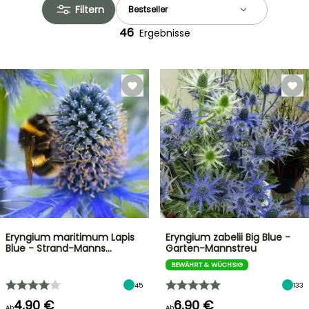
Filtern
46
Ergebnisse
Eryngium maritimum Lapis
Eryngium zabelii Big Blue -
Blue - Strand-Manns…
Garten-Mannstreu
BEWÄHRT & WÜCHSIG
45
133
4,90 €
6,90 €
Ab
Ab