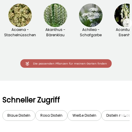
→
Acaena -
Akanthus -
Achillea -
Aconitu
Stachelnüsschen
Bärenklau
Schafgarbe
Eisenhu
Die passenden Pflanzen für meinen Garten finden
Schneller Zugriff
Blaue Disteln
Rosa Disteln
Weiße Disteln
Disteln mit d
→