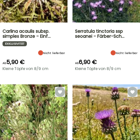
Carlina acaulis subsp.
Serratula tinctoria ssp
simplex Bronze - Einf…
seoanei - Färber-Sch…
EXKLUSIVITÄT
Nicht lieferbar
Nicht lieferbar
5,90 €
6,90 €
Ab
Ab
Kleine Töpfe von 8/9 cm
Kleine Töpfe von 8/9 cm