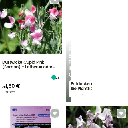
PLANTFIT
PERSÖNLICHE
BERATUNG
FÜR
Duftwicke Cupid Pink
(Samen) - Lathyrus odor…
IHREN
GARTEN
23
Entdecken
1,60 €
Ab
Sie Plantfit
Samen
→