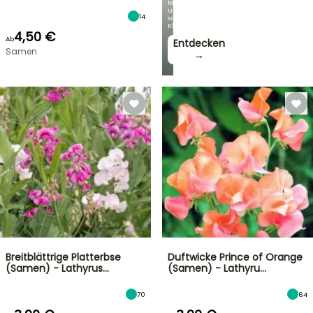
Mit
unseren
14
schönsten
Kletterpflanzen!
4,50 €
Ab
Entdecken
Samen
→
Breitblättrige Platterbse
Duftwicke Prince of Orange
(Samen) - Lathyrus…
(Samen) - Lathyru…
70
64