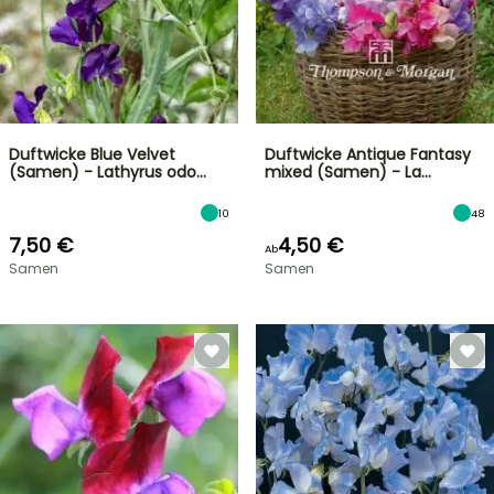
Duftwicke Blue Velvet
Duftwicke Antique Fantasy
(Samen) - Lathyrus odo…
mixed (Samen) - La…
10
48
7,50 €
4,50 €
Ab
Samen
Samen