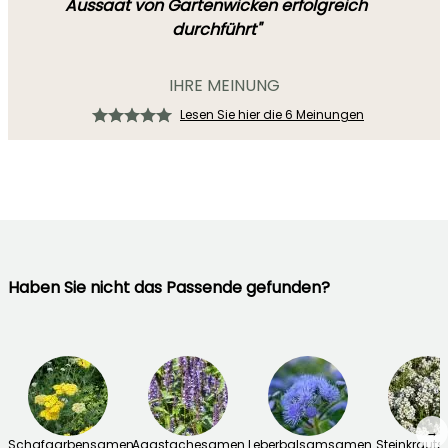
Aussaat von Gartenwicken erfolgreich
durchführt"
IHRE MEINUNG
Lesen Sie hier die 6 Meinungen
Haben Sie nicht das Passende gefunden?
→
Schafgarbensamen
Agastachesamen
Leberbalsamsamen
Steinkraut