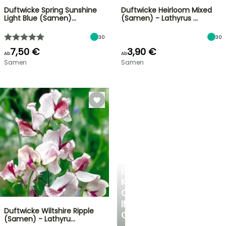
Duftwicke Spring Sunshine
Duftwicke Heirloom Mixed
Light Blue (Samen)…
(Samen) - Lathyrus …
30
30
7,50 €
3,90 €
Ab
Ab
Samen
Samen
EINE
KÜHLE
OASE
IM
Duftwicke Wiltshire Ripple
GARTEN
(Samen) - Lathyru…