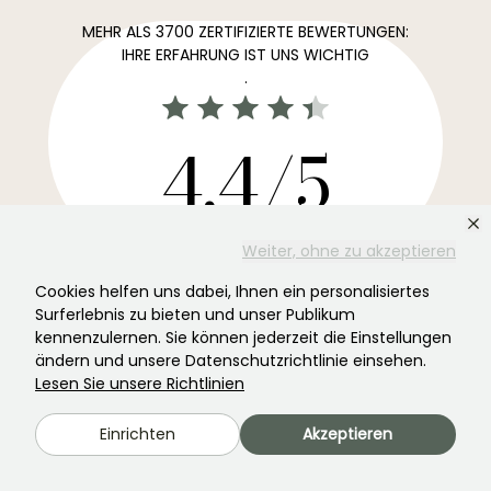
MEHR ALS 3700 ZERTIFIZIERTE BEWERTUNGEN:
IHRE ERFAHRUNG IST UNS WICHTIG
.
4,4/5
Alle Bewertungen →
Weiter, ohne zu akzeptieren
Der Lieblingsnewsletter für Ihren Garten →
Cookies helfen uns dabei, Ihnen ein personalisiertes
Erhalten Sie unsere aktuellen Nachrichten und Ideen,
Surferlebnis zu bieten und unser Publikum
damit Ihr Garten das ganze Jahr über davon profitiert.
kennenzulernen. Sie können jederzeit die Einstellungen
ändern und unsere Datenschutzrichtlinie einsehen.
Lesen Sie unsere Richtlinien
Einrichten
Akzeptieren
Registrieren Sie sich →