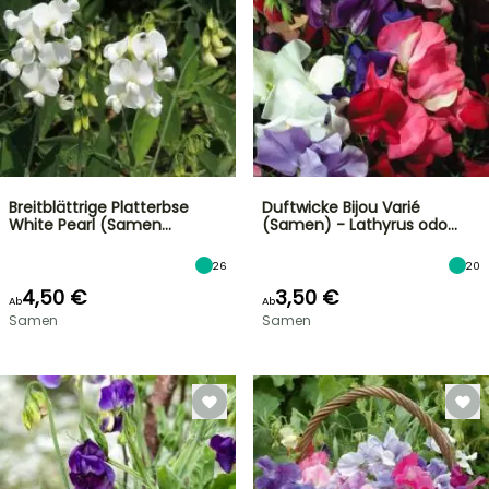
Breitblättrige Platterbse
Duftwicke Bijou Varié
White Pearl (Samen…
(Samen) - Lathyrus odo…
26
20
4,50 €
3,50 €
Ab
Ab
Samen
Samen