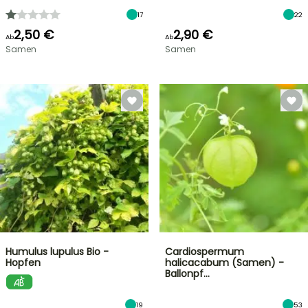
17
22
2,50 €
2,90 €
Ab
Ab
Samen
Samen
Humulus lupulus Bio -
Cardiospermum
Hopfen
halicacabum (Samen) -
Ballonpf…
19
53