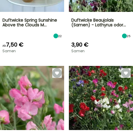
Duftwicke Spring Sunshine
Duftwicke Beaujolais
Above the Clouds M…
(Samen) - Lathyrus odor…
22
25
7,50 €
3,90 €
Ab
Samen
Samen