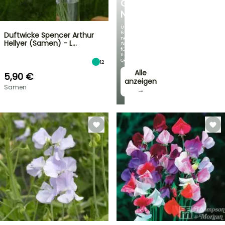
GERMANICA
NEUHEITEN
Über
60
Duftwicke Spencer Arthur
neue
Hellyer (Samen) - L…
Sorten
für
Ihren
Garten!
12
Alle
5,90 €
anzeigen
Samen
→