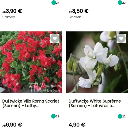
24
23
3,90 €
3,50 €
Ab
Ab
Samen
Samen
Duftwicke Villa Roma Scarlet
Duftwicke White Suprême
(Samen) - Lathy…
(Samen) - Lathyrus o…
26
22
6,90 €
4,90 €
Ab