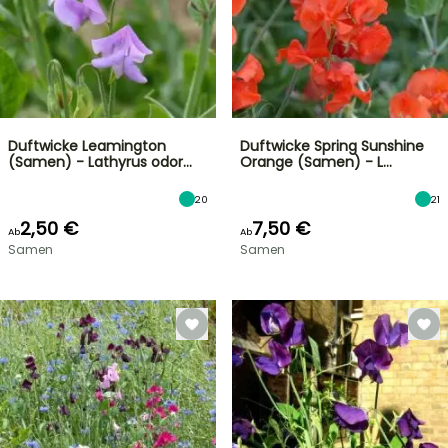
Duftwicke Leamington
Duftwicke Spring Sunshine
(Samen) - Lathyrus odor…
Orange (Samen) - L…
20
21
2,50 €
7,50 €
Ab
Ab
Samen
Samen