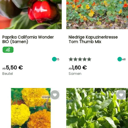
Paprika California Wonder
Niedrige Kapuzinerkresse
BIO (Samen)
Tom Thumb Mix
15
48
5,50 €
1,60 €
Ab
Ab
Beutel
Samen