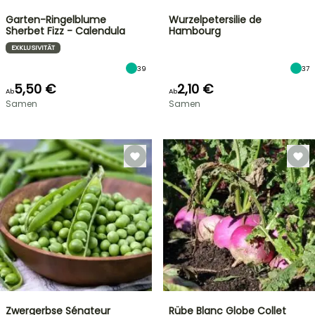
Garten-Ringelblume
Wurzelpetersilie de
Sherbet Fizz - Calendula
Hambourg
EXKLUSIVITÄT
39
37
5,50 €
2,10 €
Ab
Ab
Samen
Samen
Zwergerbse Sénateur
Rübe Blanc Globe Collet