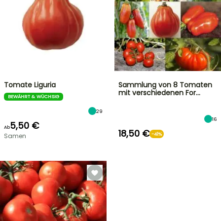
Tomate Liguria
Sammlung von 8 Tomaten
mit verschiedenen For…
BEWÄHRT & WÜCHSIG
29
16
5,50 €
Ab
18,50 €
-41%
Samen