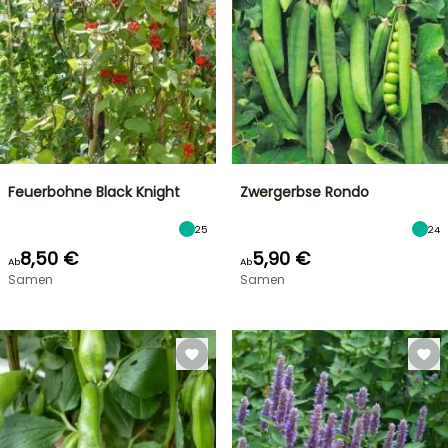
Feuerbohne Black Knight
Zwergerbse Rondo
25
24
8,50 €
5,90 €
Ab
Ab
Samen
Samen