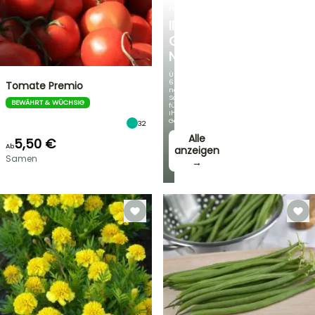
FRÜHLINGSZWIEBELN
IRIS
GERMANICA
NEUHEITEN
Über
60
Tomate Premio
neue
Sorten
BEWÄHRT & WÜCHSIG
für
Ihren
Garten!
32
Alle
5,50 €
Ab
anzeigen
Samen
→