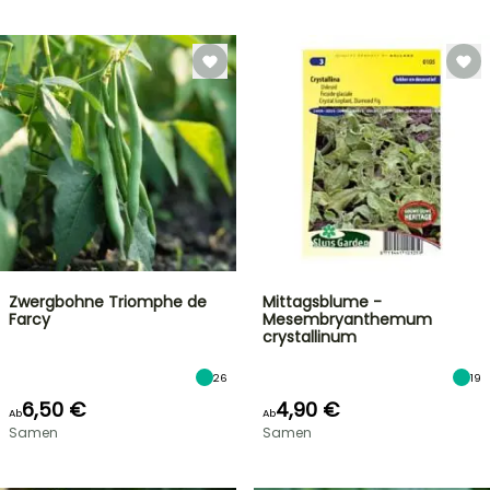
Zwergbohne Triomphe de
Mittagsblume -
Farcy
Mesembryanthemum
crystallinum
26
19
6,50 €
4,90 €
Ab
Ab
Samen
Samen