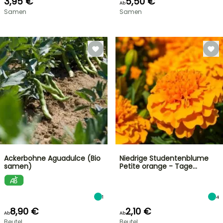
3,95 €
5,50 €
Ab
Samen
Samen
Ackerbohne Aguadulce (Bio
Niedrige Studentenblume
samen)
Petite orange - Tage…
1
4
8,90 €
2,10 €
Ab
Ab
Beutel
Beutel