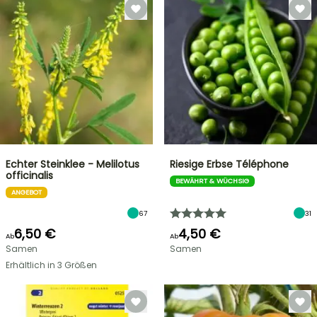
Echter Steinklee - Melilotus
Riesige Erbse Téléphone
officinalis
BEWÄHRT & WÜCHSIG
ANGEBOT
67
31
6,50 €
4,50 €
Ab
Ab
Samen
Samen
Erhältlich in 3 Größen