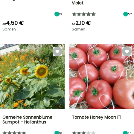
Violet
19
57
4,50 €
2,10 €
Ab
Ab
Samen
Samen
Gemeine Sonnenblume
Tomate Honey Moon F1
Sunspot - Helianthus
18
30