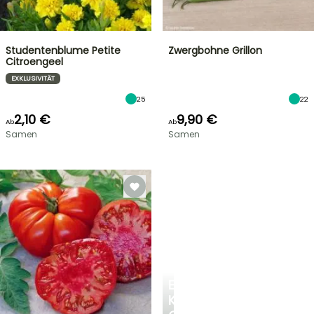
Studentenblume Petite
Zwergbohne Grillon
Citroengeel
EXKLUSIVITÄT
25
22
2,10 €
9,90 €
Ab
Ab
Samen
Samen
EINE
KÜHLE