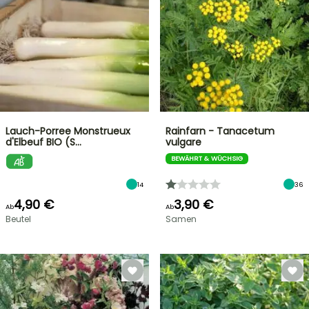
Lauch-Porree Monstrueux
Rainfarn - Tanacetum
d'Elbeuf BIO (S…
vulgare
BEWÄHRT & WÜCHSIG
14
36
4,90 €
3,90 €
Ab
Ab
Beutel
Samen