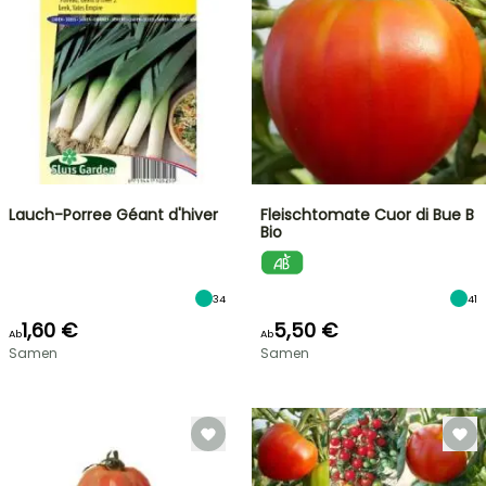
Lauch-Porree Géant d'hiver
Fleischtomate Cuor di Bue B
Bio
34
41
1,60 €
5,50 €
Ab
Ab
Samen
Samen