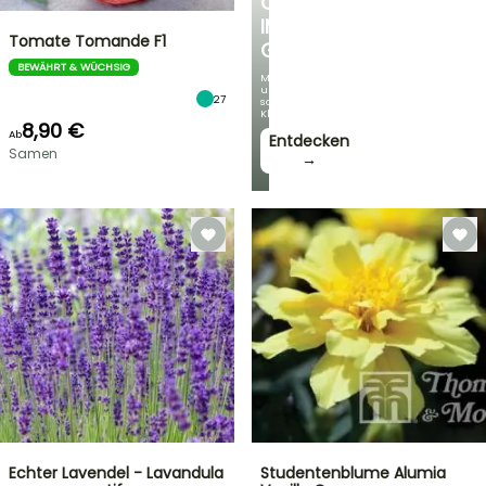
OASE
IM
Tomate Tomande F1
GARTEN
BEWÄHRT & WÜCHSIG
Mit
unseren
27
schönsten
Kletterpflanzen!
8,90 €
Ab
Entdecken
Samen
→
Echter Lavendel - Lavandula
Studentenblume Alumia