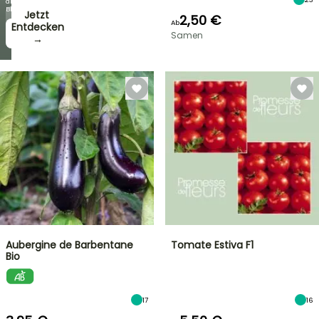
die
Blüten!
Jetzt
2,50 €
Ab
zugreifen!
Entdecken
Samen
→
→
Aubergine de Barbentane
Tomate Estiva F1
Bio
17
16