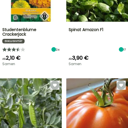
Studentenblume
Spinat Amazon F1
Crackerjack
EXKLUSIVITÄT
24
17
2,10 €
3,90 €
Ab
Ab
Samen
Samen