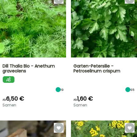
Dill Thalia Bio - Anethum
Garten-Petersilie -
graveolens
Petroselinum crispum
19
65
6,50 €
1,60 €
Ab
Ab
Samen
Samen