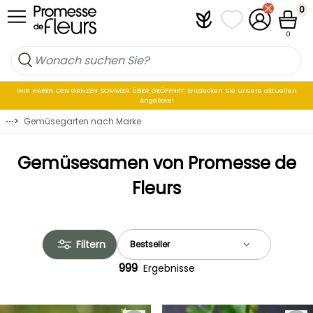
Zum Inhalt springen
0
Plantfit
Meine Favoritenli
Mein Konto
Waren
0
WIR HABEN DEN GANZEN SOMMER ÜBER GEÖFFNET: Entdecken Sie unsere aktuellen
Angebote!
⋯
>
Gemüsegarten nach Marke
Gemüsesamen von Promesse de
Fleurs
Filtern
999
Ergebnisse