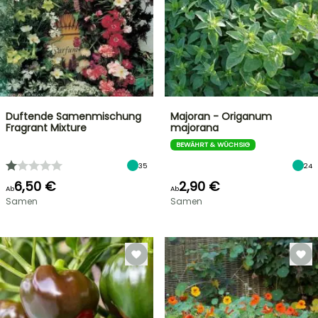
Duftende Samenmischung
Majoran - Origanum
Fragrant Mixture
majorana
BEWÄHRT & WÜCHSIG
35
24
6,50 €
2,90 €
Ab
Ab
Samen
Samen