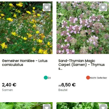
Gemeiner Hornklee - Lotus
Sand-Thymian Magic
corniculatus
Carpet (Samen) - Thymus
s…
24
Nicht lieferbar
2,40 €
6,50 €
Ab
Samen
Beutel