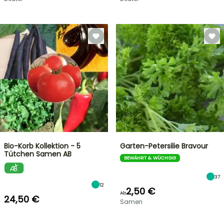
Bio-Korb Kollektion - 5
Garten-Petersilie Bravour
Tütchen Samen AB
BEWÄHRT & WÜCHSIG
37
12
2,50 €
Ab
24,50 €
Samen