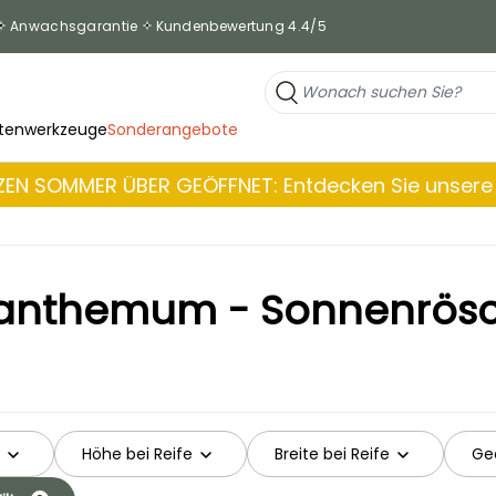
Anwachsgarantie
Kundenbewertung 4.4/5
tenwerkzeuge
Sonderangebote
EN SOMMER ÜBER GEÖFFNET: Entdecken Sie unsere 
ianthemum - Sonnenrös
Höhe bei Reife
Breite bei Reife
Gee