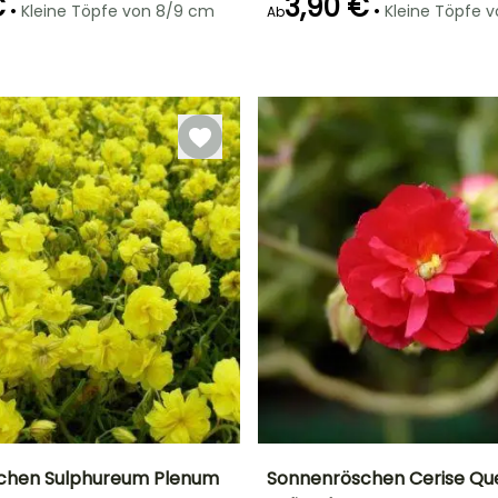
€
3,90 €
•
•
Kleine Töpfe von 8/9 cm
Kleine Töpfe 
Ab
Geeigneter
Winterhärte
Geeigneter
Blütezeit
Zeitraum für die
Zeitraum für die
Bis zu -18°C
t
Mai für Juni
Pflanzung
Pflanzung
März für Juni,
März für Mai,
September für
September für
Oktober
Oktober
chen Sulphureum Plenum
Sonnenröschen Cerise Qu