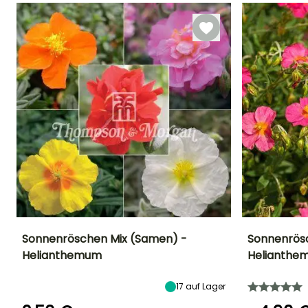
März für Juni,
September für
Oktober
Sonnenröschen Mix (Samen) -
Sonnenrös
Helianthemum
Helianthe
Höhe bei Reife
Standort
Höhe bei Reife
Blütezeit
25 cm
Sonne
20 cm
Mai für Juli
17
auf Lager