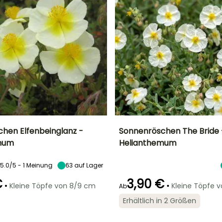
hen Elfenbeinglanz -
Sonnenröschen The Bride 
mum
Helianthemum
Breite bei Reife
Standort
Höhe bei Reife
Breite bei Reife
30 cm
Sonne
20 cm
30 cm
5.0/5 - 1 Meinung
63
auf Lager
€
3,90 €
•
•
Kleine Töpfe von 8/9 cm
Kleine Töpfe 
Ab
Erhältlich in 2 Größen
Geeigneter
Winterhärte
Geeigneter
Blütezeit
Zeitraum für die
Zeitraum für die
Bis zu -18°C
t
Mai für August
Pflanzung
Pflanzung