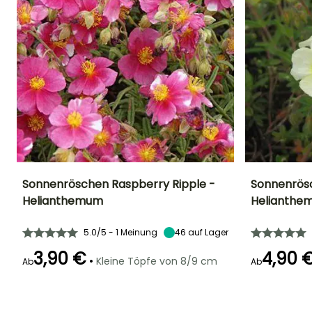
SIE LIEBEN SIE!
Lesen Sie hier die 22
Meinungen
Sonnenröschen Raspberry Ripple -
Sonnenrösc
Helianthemum
Helianthe
Höhe bei Reife
Breite bei Reife
Standort
Höhe bei Reife
20 cm
30 cm
Sonne
20 cm
5.0/5 - 1 Meinung
46
auf Lager
3,90 €
4,90 
•
Kleine Töpfe von 8/9 cm
Ab
Ab
Geeigneter
Winterhärte
Blütezeit
Blütezeit
Zeitraum für die
Bis zu -20,5°C
Mai für Juni
Mai für Augus
Pflanzung