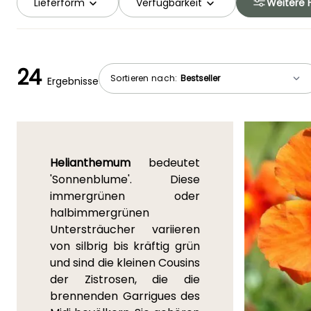
Lieferform
Verfügbarkeit
Weitere F
24
Sortieren nach:
Ergebnisse
Helianthemum
bedeutet
'Sonnenblume'. Diese
immergrünen oder
halbimmergrünen
Untersträucher variieren
von silbrig bis kräftig grün
und sind die kleinen Cousins
der Zistrosen, die die
brennenden Garrigues des