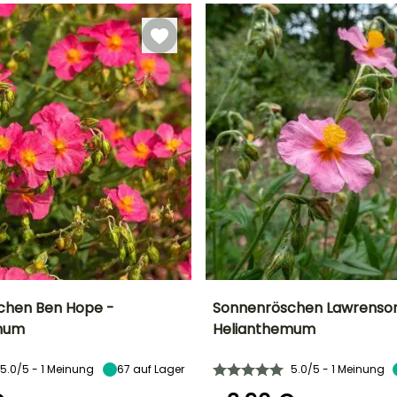
März für Juni,
März für Mai,
September für
September für
Oktober
Oktober
chen Ben Hope -
Sonnenröschen Lawrenson'
mum
Helianthemum
Breite bei Reife
Standort
Höhe bei Reife
Breite bei Reife
40 cm
Sonne
20 cm
40 cm
5.0/5 - 1 Meinung
67
auf Lager
5.0/5 - 1 Meinung