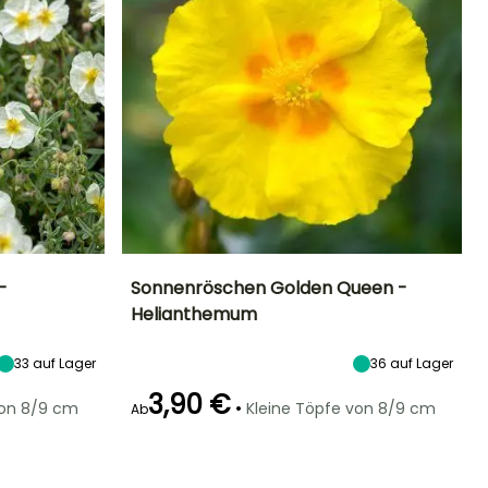
-
Sonnenröschen Golden Queen -
Helianthemum
Standort
Höhe bei Reife
Breite bei Reife
Standort
Sonne
20 cm
50 cm
Sonne
33
auf Lager
36
auf Lager
3,90 €
•
von 8/9 cm
Kleine Töpfe von 8/9 cm
Ab
Winterhärte
Geeigneter
Winterhärte
Blütezeit
Zeitraum für die
Bis zu -15°C
Bis zu -15°C
Juni für
Pflanzung
September