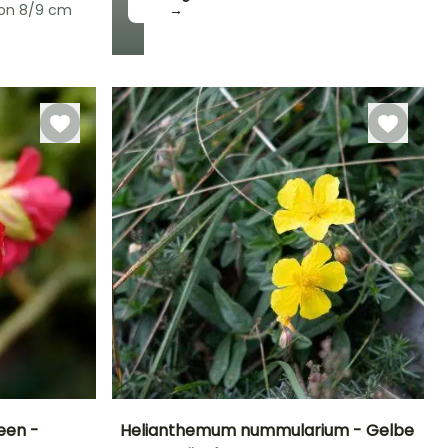
von 8/9 cm
→
Winterhärte
Bis zu -18°C
een -
Helianthemum nummularium - Gelbe