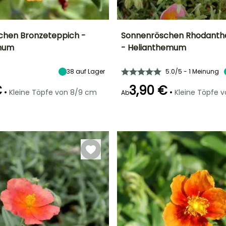
chen Bronzeteppich -
Sonnenröschen Rhodanth
mum
- Helianthemum
Breite bei Reife
Standort
Höhe bei Reife
Breite bei Reife
35 cm
Sonne
30 cm
40 cm
38
auf Lager
5.0/5 - 1 Meinung
€
3,90 €
•
•
Kleine Töpfe von 8/9 cm
Kleine Töpfe 
Ab
Geeigneter
Winterhärte
Geeigneter
Blütezeit
Zeitraum für die
Zeitraum für die
Bis zu -18°C
t
Mai für Juli
Pflanzung
Pflanzung
März für Juni
März für Juni,
September für
Oktober