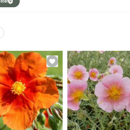
ilter
9