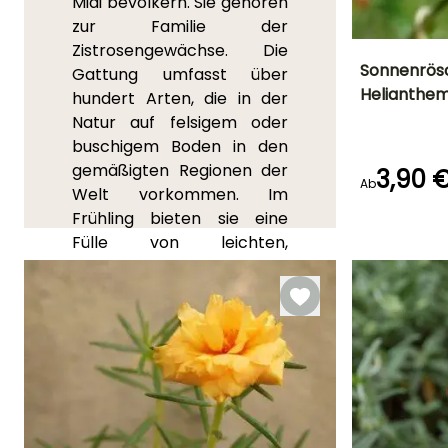
Midi bevölkern. Sie gehören
zur Familie der
Zistrosengewächse. Die
Sonnenrös
Gattung umfasst über
Helianthe
hundert Arten, die in der
Höhe bei Reife
Natur auf felsigem oder
20 cm
buschigem Boden in den
gemäßigten Regionen der
3,90 
Ab
Welt vorkommen. Im
Frühling bieten sie eine
Blütezeit
Mai für Augus
Fülle von leichten,
zerknitterten Seidenblüten,
die nur einen Tag lang
halten, aber sofort ersetzt
werden. In unseren Gärten
werden hauptsächlich
Hybriden zwischen
Helianthemum appeninum
und Helianthemum