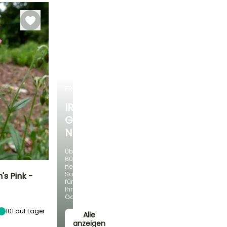
März für Juni
FRÜHLINGSZWIEBELN
IRIS
GERMANICA
NEUHEITEN
Über
60
neue
Sorten
s Pink -
für
Ihren
Standort
Garten!
Sonne
101
auf Lager
Alle
anzeigen