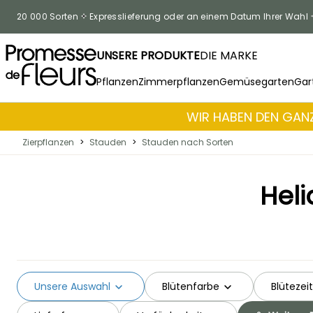
Zum Inhalt springen
20 000 Sorten
Expresslieferung oder an einem Datum Ihrer Wahl
UNSERE PRODUKTE
DIE MARKE
Pflanzen
Zimmerpflanzen
Gemüsegarten
Gar
WIR HABEN DEN GANZ
Zierpflanzen
>
Stauden
>
Stauden nach Sorten
Hel
Unsere Auswahl
Blütenfarbe
Blütezeit