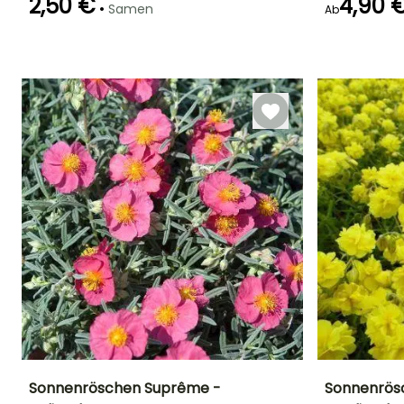
2,50 €
4,90 
•
Samen
Ab
Blütezeit
Keimzeit
Art der Aussaat
20 Tagen
Aussaat unter
Juni für Augus
Glas, Aussaat
unter Glas,
beheizt
Sonnenröschen Suprême -
Sonnenrös