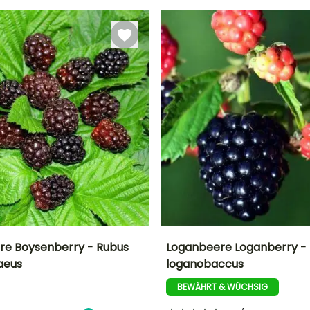
Sonne,
Se
Halbschatten
1.20 m
Sonne,
Halbschatten
re Boysenberry - Rubus
Loganbeere Loganberry - 
daeus
loganobaccus
r
Zeitraum der Ernte
Höhe bei Reife
Durchmesser der
Zeitraum der Ernte
Frucht
1.50 m
BEWÄHRT & WÜCHSIG
2 cm
Juli für August
Juli für August