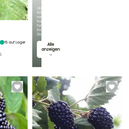
Über
60
neue
Sorten
für
Ihren
Garten!
Höhe bei Reife
15
auf Lager
Alle
2.50 m
anzeigen
2L
→
lbstbefruchtend