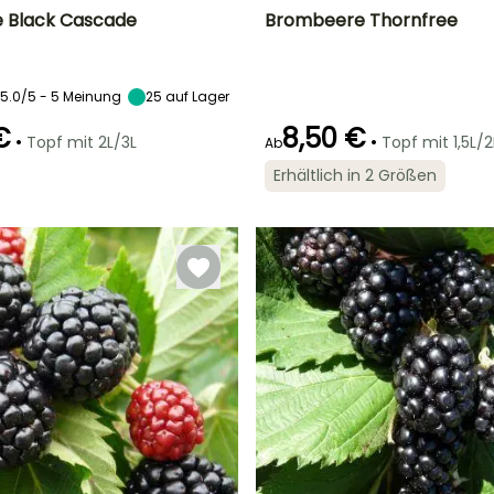
 Black Cascade
Brombeere Thornfree
r
Zeitraum der Ernte
Höhe bei Reife
Durchmesser der
Zeitraum der Ernte
Frucht
40 cm
3 cm
5.0/5 - 5 Meinung
25
auf Lager
August für
September
September
€
8,50 €
•
•
Topf mit 2L/3L
Topf mit 1,5L/2
Ab
Erhältlich in 2 Größen
Breite bei Reife
Standort
Se
Standort
80 cm
Sonne,
Selbstbefruchtend
Sonne,
Halbschatten
Halbschatten