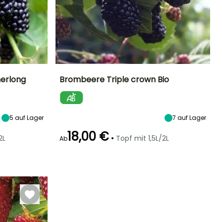
erlong
Brombeere Triple crown Bio
Höhe bei Reife
Durchmesser der
Zeitraum der Ernte
Höhe bei Reife
Frucht
3 m
2.50 m
2 cm
Juli für Oktober
5
auf Lager
7
auf Lager
18,00 €
•
2L
Topf mit 1,5L/2L
Ab
Breite bei Reife
Standort
lbstbefruchtend
Selbstbefruchtend
1 m
Sonne,
Halbschatten