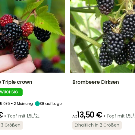
 Triple crown
Brombeere Dirksen
 WÜCHSIG
r
Zeitraum der Ernte
Höhe bei Reife
Durchmesser der
Zeitraum der Ernte
Frucht
2.50 m
2 cm
5.0/5 - 2 Meinung
Juli für Oktober
38
auf Lager
August für
Oktober
€
13,50 €
•
•
Topf mit 1,5L/2L
Topf mit 1,5L/
Ab
in 3 Größen
Erhältlich in 2 Größen
Standort
Selbstbefruchtend
Breite bei Reife
Standort