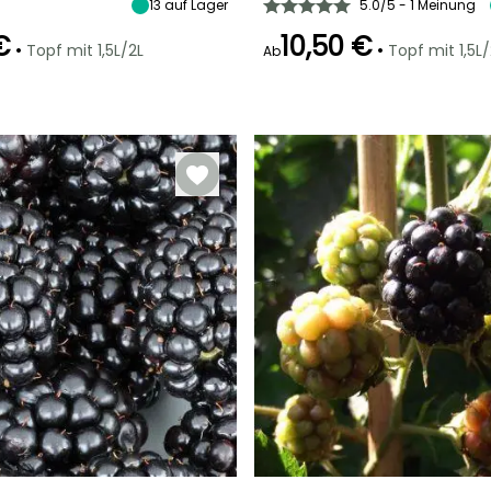
13
auf Lager
5.0/5 - 1 Meinung
€
10,50 €
•
•
Topf mit 1,5L/2L
Topf mit 1,5L/
Ab
Standort
Breite bei Reife
Standort
Selbstbefruchtend
Se
Sonne,
1 m
Sonne,
Halbschatten
Halbschatten