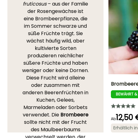
fruticosus
– aus der Familie
der Rosengewächse ist
eine Brombeerpflanze, die
im Sommer schwarze und
süße Früchte trägt. Sie
wächst häufig wild, aber
kultivierte Sorten
produzieren reichlicher
süßere Früchte und haben
weniger oder keine Dornen.
Diese Frucht wird alleine
Brombeere
oder zusammen mit
anderen Beerenfrüchten in
BEWÄHRT &
Durchmesser de
Kuchen, Gelees,
Frucht
2 cm
Marmeladen oder Sorbets
verwendet. Die
Brombeere
12,50 
Ab
sollte nicht mit der Frucht
Erhältlich 
des Maulbeerbaums
Breite bei Reife
verwechselt werden, der