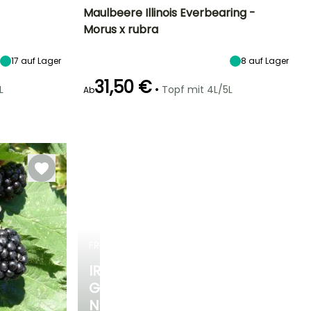
Maulbeere Illinois Everbearing -
Morus x rubra
Höhe bei Reife
Durchmesser der
Zeitraum der Ernte
Höhe bei Reife
Frucht
4 m
6 m
2 cm
17
auf Lager
8
auf Lager
Juni für Oktober
31,50 €
•
L
Topf mit 4L/5L
Ab
Breite bei Reife
Standort
lbstbefruchtend
Selbstbefruchtend
5 m
Sonne,
Halbschatten
FRÜHLINGSZWIEBELN
IRIS
GERMANICA
NEUHEITEN