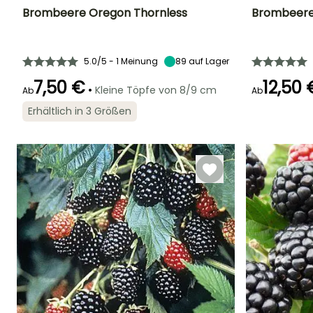
Brombeere Oregon Thornless
Brombeere
Zeitraum der Ernte
Höhe bei Reife
Breite bei Reife
Durchmesser de
Frucht
2 m
1.50 m
2 cm
5.0/5 - 1 Meinung
89
auf Lager
September für
Oktober
7,50 €
12,50 
•
Kleine Töpfe von 8/9 cm
Ab
Ab
Erhältlich in 3 Größen
Standort
Breite bei Reife
Selbstbefruchtend
Sonne,
80 cm
Halbschatten