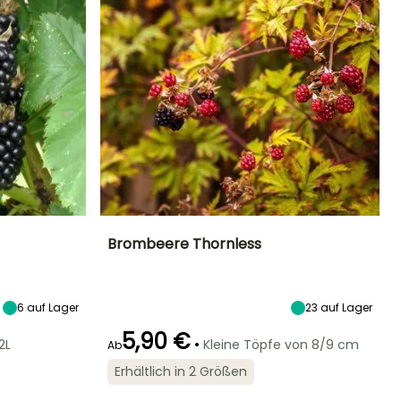
Brombeere Thornless
Höhe bei Reife
Durchmesser der
Zeitraum der Ernte
Höhe bei Reife
Frucht
2 m
2.50 m
2 cm
6
auf Lager
August für
23
auf Lager
September
5,90 €
•
2L
Kleine Töpfe von 8/9 cm
Ab
Erhältlich in 2 Größen
Breite bei Reife
Standort