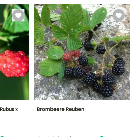
lbstbefruchtend
Selbstbefruchtend
80 cm
Sonne,
Halbschatten
Rubus x
Brombeere Reuben
Höhe bei Reife
Durchmesser der
Zeitraum der Ernte
Höhe bei Reife
Frucht
2.50 m
2.50 m
2 cm
Juli für
November