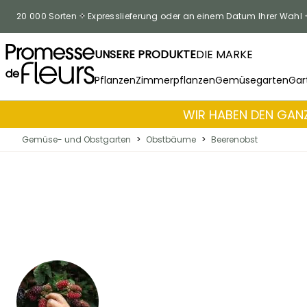
Zum Inhalt springen
20 000 Sorten
Expresslieferung oder an einem Datum Ihrer Wahl
UNSERE PRODUKTE
DIE MARKE
Pflanzen
Zimmerpflanzen
Gemüsegarten
Gar
WIR HABEN DEN GANZ
Gemüse- und Obstgarten
>
Obstbäume
>
Beerenobst