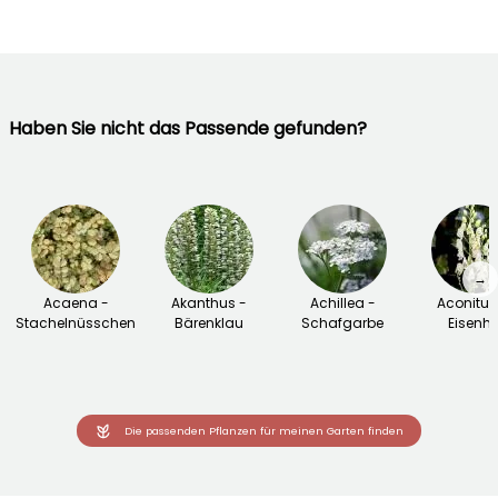
Haben Sie nicht das Passende gefunden?
→
Acaena -
Akanthus -
Achillea -
Aconitu
Stachelnüsschen
Bärenklau
Schafgarbe
Eisenhu
Die passenden Pflanzen für meinen Garten finden