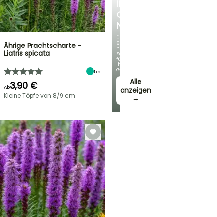
IRIS
GERMANICA
NEUHEITEN
Über
60
Ährige Prachtscharte -
neue
Liatris spicata
Sorten
für
Ihren
Garten!
55
Alle
3,90 €
Ab
anzeigen
Kleine Töpfe von 8/9 cm
→