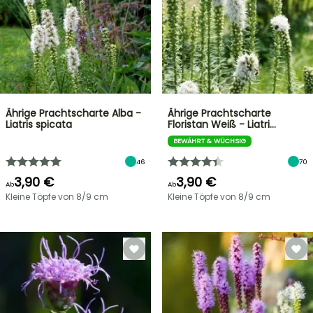
Ährige Prachtscharte Alba -
Ährige Prachtscharte
Liatris spicata
Floristan Weiß - Liatri…
BEWÄHRT & WÜCHSIG
46
70
3,90 €
3,90 €
Ab
Ab
Kleine Töpfe von 8/9 cm
Kleine Töpfe von 8/9 cm