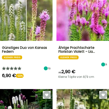
Günstiges Duo von Kansas
Ährige Prachtscharte
Federn
Floristan Violett - Lia…
KLEINER PREIS
KLEINER PREIS
71
70
2,90 €
Ab
6,90 €
-22%
Kleine Töpfe von 8/9 cm