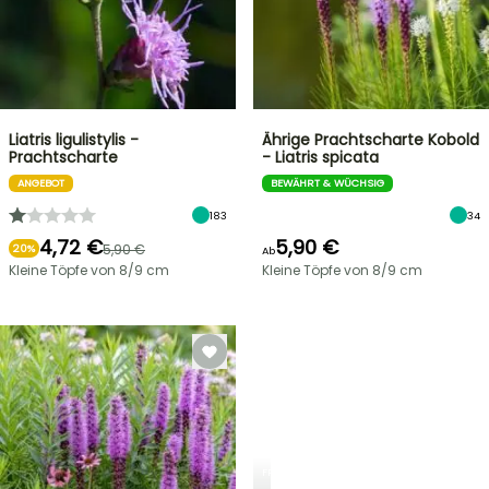
Liatris ligulistylis -
Ährige Prachtscharte Kobold
Prachtscharte
- Liatris spicata
ANGEBOT
BEWÄHRT & WÜCHSIG
183
34
4,72 €
5,90 €
5,90 €
20%
Ab
Kleine Töpfe von 8/9 cm
Kleine Töpfe von 8/9 cm
FRÜHLINGSZWIEBELN