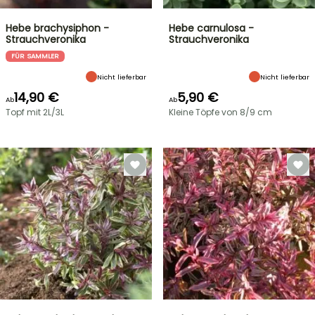
Hebe brachysiphon -
Hebe carnulosa -
Strauchveronika
Strauchveronika
FÜR SAMMLER
Nicht lieferbar
Nicht lieferbar
14,90 €
5,90 €
Ab
Ab
Topf mit 2L/3L
Kleine Töpfe von 8/9 cm