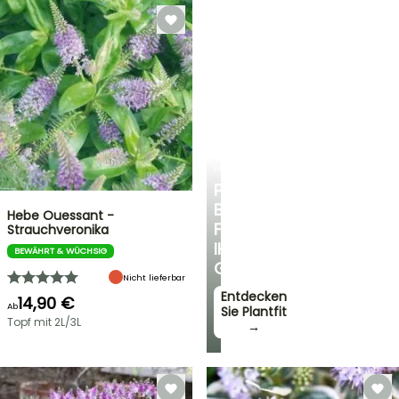
PLANTFIT
PERSÖNLICHE
BERATUNG
Hebe Ouessant -
FÜR
Strauchveronika
IHREN
BEWÄHRT & WÜCHSIG
GARTEN
Nicht lieferbar
Entdecken
14,90 €
Ab
Sie Plantfit
Topf mit 2L/3L
→