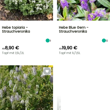
Hebe topiaria -
Hebe Blue Gem -
Strauchveronika
Strauchveronika
3
12
8,90 €
19,90 €
Ab
Ab
Topf mit 1,5L/2L
Topf mit 1L/1,5L
FRÜHLINGSZWIEBELN
IRIS
GERMANICA