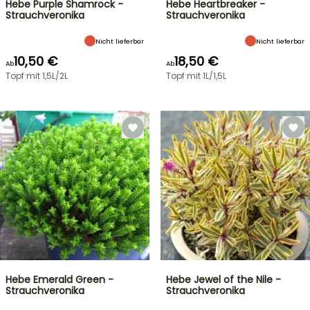
Hebe Purple Shamrock -
Hebe Heartbreaker -
Strauchveronika
Strauchveronika
Nicht lieferbar
Nicht lieferbar
10,50 €
18,50 €
Ab
Ab
Topf mit 1,5L/2L
Topf mit 1L/1,5L
Hebe Emerald Green -
Hebe Jewel of the Nile -
Strauchveronika
Strauchveronika