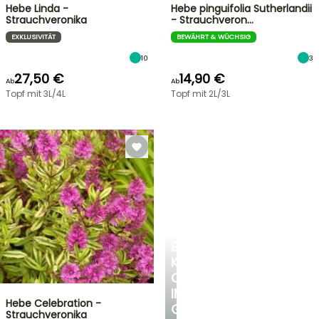
Hebe Linda -
Hebe pinguifolia Sutherlandii
Strauchveronika
- Strauchveron…
EXKLUSIVITÄT
BEWÄHRT & WÜCHSIG
10
3
27,50 €
14,90 €
Ab
Ab
Topf mit 3L/4L
Topf mit 2L/3L
EINE
KÜHLE
OASE
IM
Hebe Celebration -
GARTEN
Strauchveronika