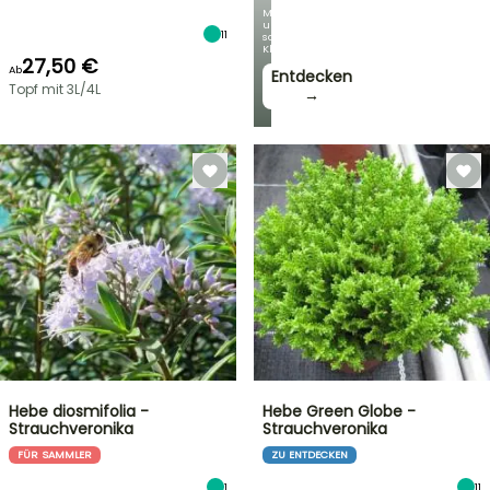
Mit
unseren
11
schönsten
Kletterpflanzen!
27,50 €
Ab
Entdecken
Topf mit 3L/4L
→
Hebe diosmifolia -
Hebe Green Globe -
Strauchveronika
Strauchveronika
FÜR SAMMLER
ZU ENTDECKEN
1
11