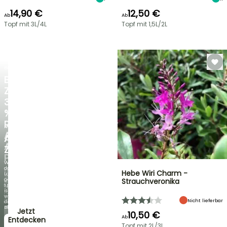
14,90 €
12,50 €
Ab
Ab
Topf mit 3L/4L
Topf mit 1,5L/2L
BLITZANGEBOT
BIS
ZU
30
%
RABATT
NEU
AUF
AGAPANTHUS
AUSGEWÄHLTE
ZAMBEZI
PFLANZEN!
Wenn
das
Entdecken
Hebe Wiri Charm -
Laub
Sie
genauso
Strauchveronika
jede
spektakulär
Woche
ist
neue
wie
Angebote
Nicht lieferbar
die
Blüten!
Jetzt
10,50 €
Ab
zugreifen!
Entdecken
Topf mit 2L/3L