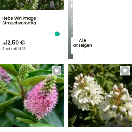
NEUHEITEN
Über
60
Hebe Wiri Image -
neue
Strauchveronika
Sorten
für
Ihren
Garten!
3
Alle
12,50 €
Ab
anzeigen
Topf mit 2L/3L
→