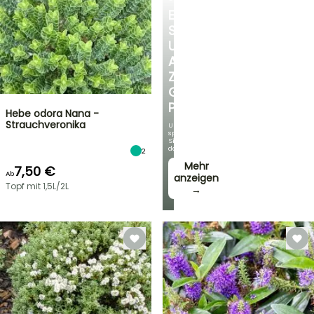
ENTDECKEN
SIE
UNSERE
AUSWAHL
ZU
GÜNSTIGEN
PREISEN
Hebe odora Nana -
Strauchveronika
Und
sparen
Sie
dabei!
2
Mehr
7,50 €
Ab
anzeigen
Topf mit 1,5L/2L
→