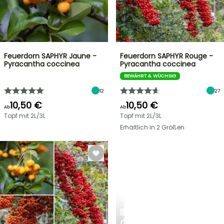
Feuerdorn SAPHYR Jaune -
Feuerdorn SAPHYR Rouge -
Pyracantha coccinea
Pyracantha coccinea
BEWÄHRT & WÜCHSIG
12
27
10,50 €
10,50 €
Ab
Ab
Topf mit 2L/3L
Topf mit 2L/3L
Erhältlich in 2 Größen
FRÜHLINGSZWIEBELN
IRIS
GERMANICA