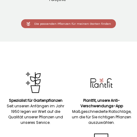
Die passenden Pflanzen für meinen Garten finden
Spezialist für Gartenpflanzen
Plantfit, unsere Anti-
Seit unseren Anfängen im Jahr
Verschwendungs-App
1950 legen wir Wert auf die
Maßgeschneiderte Ratschläge,
Qualität unserer Pflanzen und
um die für Sie richtigen Pflanzen
unseres Service.
auszuwählen.