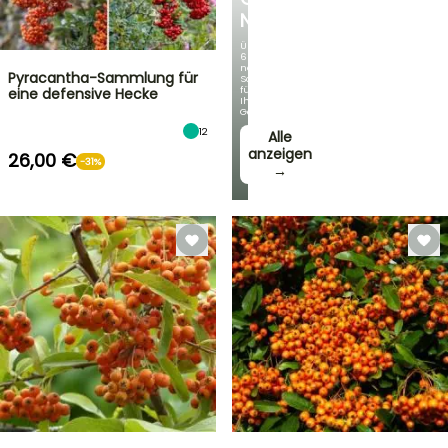
NEUHEITEN
Über
60
neue
Pyracantha-Sammlung für
Sorten
für
eine defensive Hecke
Ihren
Garten!
12
Alle
anzeigen
26,00 €
-31%
→