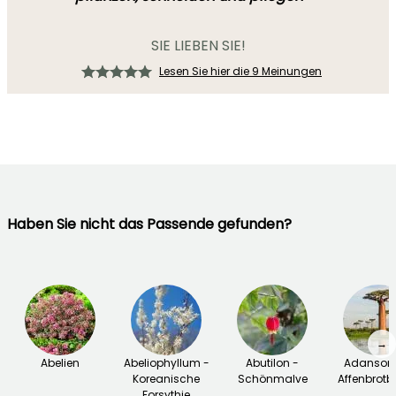
SIE LIEBEN SIE!
Lesen Sie hier die 9 Meinungen
Haben Sie nicht das Passende gefunden?
→
Abelien
Abeliophyllum -
Abutilon -
Adansoni
Koreanische
Schönmalve
Affenbrot
Forsythie