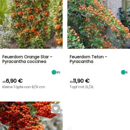
Feuerdorn Orange Star -
Feuerdorn Teton -
Pyracantha coccinea
Pyracantha
85
8
6,90 €
11,90 €
Ab
Ab
Kleine Töpfe von 8/9 cm
Topf mit 2L/3L
STRÄUCHER