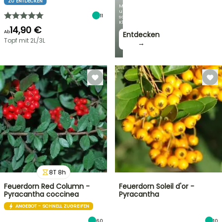
ZU ENTDECKEN
Mit
unseren
11
schönsten
Kletterpflanzen!
14,90 €
Ab
Entdecken
Topf mit 2L/3L
→
8
T
8
h
Feuerdorn Red Column -
Feuerdorn Soleil d'or -
Pyracantha coccinea
Pyracantha
ANGEBOT - SCHNELL ZUGREIFEN
60
10