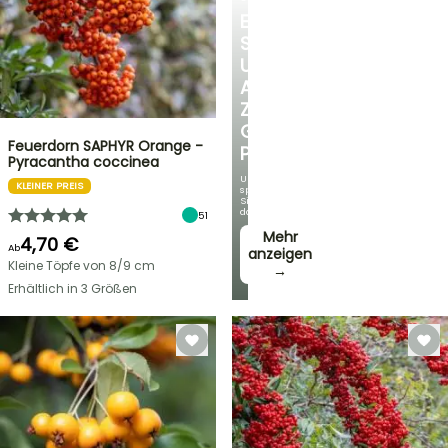
ENTDECKEN
SIE
UNSERE
AUSWAHL
ZU
GÜNSTIGEN
Feuerdorn SAPHYR Orange -
PREISEN
Pyracantha coccinea
Und
KLEINER PREIS
sparen
Sie
dabei!
51
Mehr
4,70 €
Ab
anzeigen
Kleine Töpfe von 8/9 cm
→
Erhältlich in 3 Größen