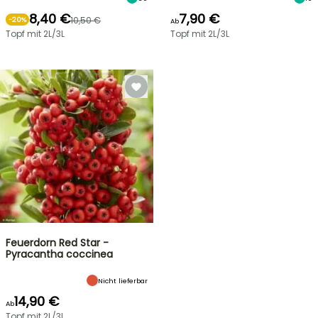
8,40 €
7,90 €
10,50 €
-
20
%
Ab
Topf mit 2L/3L
Topf mit 2L/3L
Feuerdorn Red Star -
Pyracantha coccinea
Nicht lieferbar
14,90 €
Ab
Topf mit 2L/3L