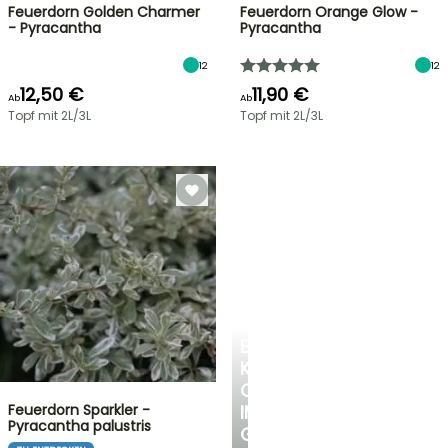
Feuerdorn Golden Charmer
Feuerdorn Orange Glow -
- Pyracantha
Pyracantha
12
12
12,50 €
11,90 €
Ab
Ab
Topf mit 2L/3L
Topf mit 2L/3L
EINE
KÜHLE
OASE
Feuerdorn Sparkler -
IM
Pyracantha palustris
GARTEN