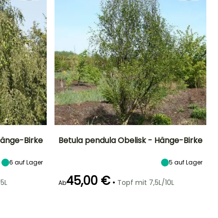
Hänge-Birke
Betula pendula Obelisk - Hänge-Birke
Standort
Höhe bei Reife
Breite bei Reife
Standort
6
auf Lager
5
auf Lager
Sonne,
15 m
5 m
Sonne,
Halbschatten
Halbschatten
45,00 €
•
/5L
Topf mit 7,5L/10L
Ab
Winterhärte
Geeigneter
Winterhärte