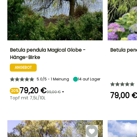
Betula pendula Magical Globe -
Betula pen
Hänge-Birke
Höhe bei Reife
Breite bei Reife
Standort
Höhe bei Reife
1 m
1 m
Sonne
3 m
ANGEBOT
5.0/5 - 1 Meinung
14
auf Lager
79,20 €
20%
•
99,00 €
79,00 
Geeigneter
Winterhärte
Blütezeit
Topf mit 7,5L/10L
Zeitraum für die
Bis zu -34,5°C
Blütezeit
März für April
Pflanzung
März für April
Januar für Mai,
September für
Dezember