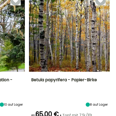
ation -
Betula papyrifera - Papier-Birke
Standort
Höhe bei Reife
Breite bei Reife
Standort
Sonne,
25 m
12 m
Sonne,
Halbschatten
Halbschatten
10
auf Lager
8
auf Lager
65,00 €
•
Topf mit 7,5L/10L
Ab