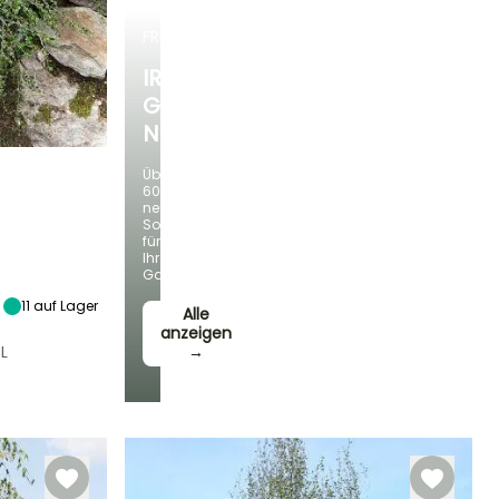
FRÜHLINGSZWIEBELN
IRIS
GERMANICA
NEUHEITEN
Über
60
neue
Sorten
Standort
für
Sonne,
Ihren
Halbschatten
Garten!
11
auf Lager
Alle
anzeigen
L
→
Winterhärte
Bis zu -45,5°C