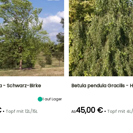
ra - Schwarz-Birke
Betula pendula Gracilis - 
Breite bei Reife
Standort
Höhe bei Reife
Breite bei Reife
1
auf Lager
10 m
Sonne,
8 m
7 m
Halbschatten
€
45,00 €
•
•
Topf mit 12L/15L
Topf mit 4L
Ab
Geeigneter
Winterhärte
Geeigneter