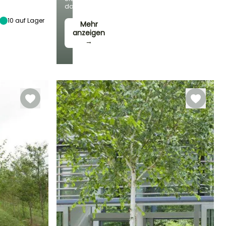
Standort
dabei!
Sonne
10
auf Lager
Mehr
anzeigen
→
Winterhärte
Bis zu -34,5°C