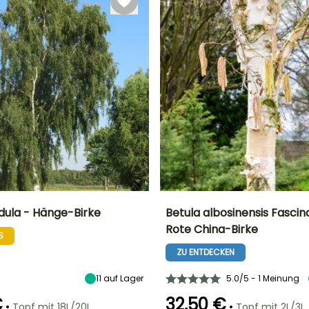
dula - Hänge-Birke
Betula albosinensis Fascin
Rote China-Birke
S
Breite bei Reife
Standort
Höhe bei Reife
Breite bei Reife
9 m
Sonne
8 m
4.50 m
ZU ENTDECKEN
11
auf Lager
5.0/5 - 1 Meinung
€
32,50 €
•
•
Topf mit 18L/20L
Topf mit 2L/3L