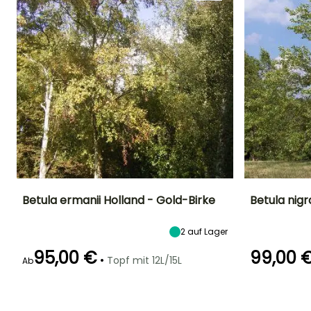
Betula ermanii Holland - Gold-Birke
Betula nig
Höhe bei Reife
Breite bei Reife
Standort
Höhe bei Reife
2
auf Lager
15 m
8 m
Sonne,
15 m
Halbschatten
95,00 €
99,00 
•
Topf mit 12L/15L
Ab
Geeigneter
Winterhärte