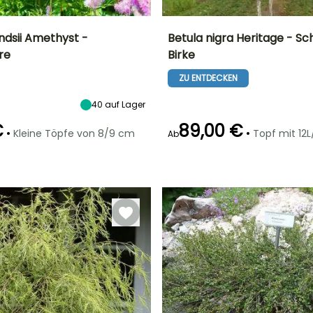
ndsii Amethyst -
Betula nigra Heritage - S
re
Birke
Breite bei Reife
Standort
Höhe bei Reife
Breite bei Reife
50 cm
Sonne,
9 m
7.50 m
ZU ENTDECKEN
Halbschatten
40
auf Lager
€
89,00 €
•
•
Kleine Töpfe von 8/9 cm
Topf mit 12L
Ab
Geeigneter
Winterhärte
Geeigneter
Blütezeit
Zeitraum für die
Zeitraum für die
Bis zu -23,5°C
April für Mai
Pflanzung
Pflanzung
Februar für April,
Januar für
September für
März, Oktober
November
für Dezember