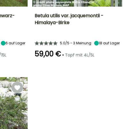
chwarz-
Betula utilis var. jacquemontii -
Himalaya-Birke
Standort
Höhe bei Reife
Breite bei Reife
Standort
Sonne,
15 m
5 m
Sonne,
Halbschatten
Halbschatten
6
auf Lager
5.0/5 - 3 Meinung
18
auf Lager
59,00 €
•
/15L
Topf mit 4L/5L
Winterhärte
Geeigneter
Winterhärte
Blütezeit
Zeitraum für die
Bis zu -34,5°C
Bis zu -34,5°C
April für Mai
Pflanzung
Januar für
März, Oktober
für Dezember