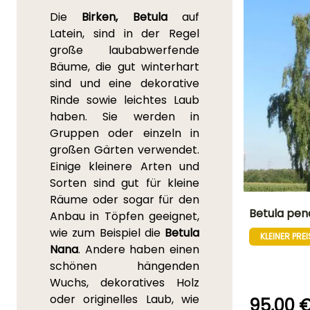
Die
Birken, Betula
auf
Latein, sind in der Regel
große laubabwerfende
Bäume, die gut winterhart
sind und eine dekorative
Rinde sowie leichtes Laub
haben. Sie werden in
Gruppen oder einzeln in
großen Gärten verwendet.
Einige kleinere Arten und
Sorten sind gut für kleine
Räume oder sogar für den
Betula pen
Anbau in Töpfen geeignet,
wie zum Beispiel die
Betula
KLEINER PREI
Höhe bei Reife
Nana
. Andere haben einen
20 m
schönen hängenden
Wuchs, dekoratives Holz
oder originelles Laub, wie
95,00 