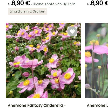
8,90 €
6,90 
•
Kleine Töpfe von 8/9 cm
Ab
Ab
Erhältlich in 2 Größen
Geeigneter
Winterhärte
Blütezeit
Blütezeit
Zeitraum für die
Bis zu -18°C
August für
August für
Pflanzung
Oktober
Oktober
Februar für April,
September für
November
Anemone Fantasy Cinderella -
Anemone Li