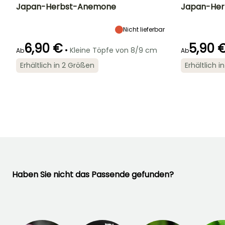
Japan-Herbst-Anemone
Japan-He
Höhe bei Reife
Breite bei Reife
Standort
Höhe bei Reife
40 cm
40 cm
Sonne,
35 cm
Nicht lieferbar
Halbschatten,
Schatten
6,90 €
5,90 
•
Kleine Töpfe von 8/9 cm
Ab
Ab
Erhältlich in 2 Größen
Erhältlich 
Geeigneter
Winterhärte
Blütezeit
Blütezeit
Zeitraum für die
Bis zu -23,5°C
September für
August für
Pflanzung
Oktober
Oktober
Februar für April,
September für
November
Haben Sie nicht das Passende gefunden?