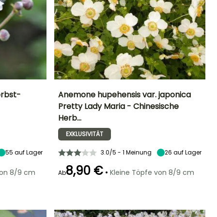
rbst-
Anemone hupehensis var. japonica
Pretty Lady Maria - Chinesische
Standort
Höhe bei Reife
Breite bei Reife
Standort
Herb…
Sonne,
50 cm
40 cm
Sonne,
Halbschatten,
Halbschatten
EXKLUSIVITÄT
Schatten
55
auf Lager
3.0/5 - 1 Meinung
26
auf Lager
8,90 €
•
von 8/9 cm
Kleine Töpfe von 8/9 cm
Ab
Geeigneter
Winterhärte
Blütezeit
Zeitraum für die
Winterhärte
Bis zu -23,5°C
August für
Pflanzung
Bis zu -23,5°C
November
Februar für April,
September für
November