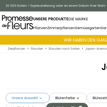
Zum Inhalt springen
20 000 Sorten
Expresslieferung oder an einem Datum Ihrer Wahl
UNSERE PRODUKTE
DIE MARKE
Pflanzen
Zimmerpflanzen
Gemüsegarten
Gar
WIR HABEN DEN GANZ
Zierpflanzen
>
Stauden
>
Stauden nach Sorten
>
Japan-Anemo
J
Unsere Auswahl
Blütenfarbe
Blütezeit