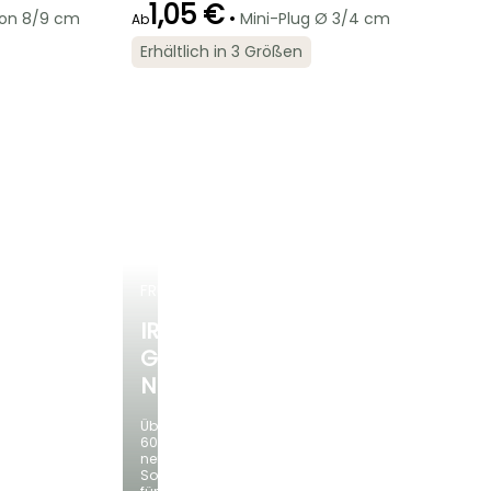
1,05 €
•
von 8/9 cm
Mini-Plug Ø 3/4 cm
Ab
Erhältlich in 3 Größen
Winterhärte
Geeigneter
Winterhärte
Blütezeit
Zeitraum für die
Bis zu -23,5°C
Bis zu -23,5°C
Juni für Oktober
Pflanzung
März für Mai,
September für
November
FRÜHLINGSZWIEBELN
IRIS
GERMANICA
NEUHEITEN
Über
60
neue
Sorten