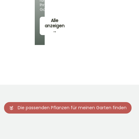
für
Ihren
Garten!
Alle
anzeigen
→
Die passenden Pflanzen für meinen Garten finden