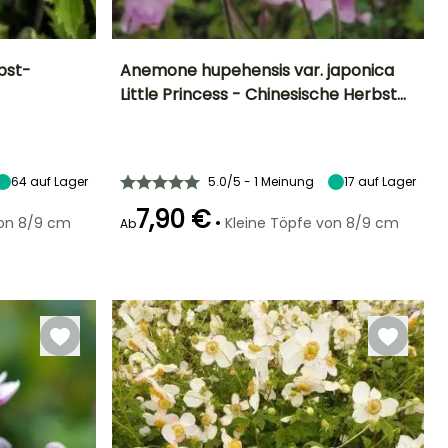
bst-
Anemone hupehensis var. japonica
Little Princess - Chinesische Herbst…
Standort
Höhe bei Reife
Breite bei Reife
Standort
Sonne,
50 cm
40 cm
Sonne,
Halbschatten,
Halbschatten,
Schatten
Schatten
64
auf Lager
5.0/5 - 1 Meinung
17
auf Lager
7,90 €
•
von 8/9 cm
Kleine Töpfe von 8/9 cm
Ab
Winterhärte
Geeigneter
Winterhärte
Blütezeit
Zeitraum für die
Bis zu -23,5°C
Bis zu -23,5°C
August für
Pflanzung
November
Februar für April,
September für
November