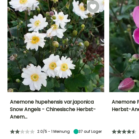
Anemone im Topf mit dem
Leitfaden
"Wie man eine
Japanische Anemone im
Topf anbaut ?".
Und um
mehr zu erfahren,
entdecken Sie unseren
Ratgeber:
"
Japanische
Anemonen: Pflanzen,
Anbau und Kombinationen
"
Anemone hupehensis var.japonica
Anemone F
Snow Angels - Chinesische Herbst-
Herbst-A
Höhe bei Reife
Breite bei Reife
Standort
Höhe bei Reife
Anem…
50 cm
45 cm
Sonne,
40 cm
Halbschatten,
Schatten
2.0/5 - 1 Meinung
37
auf Lager