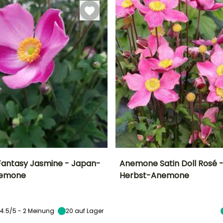
antasy Jasmine - Japan-
Anemone Satin Doll Rosé 
nemone
Herbst-Anemone
Breite bei Reife
Standort
Höhe bei Reife
Breite bei Reife
30 cm
Sonne,
35 cm
40 cm
Halbschatten,
Schatten
4.5/5 - 2 Meinung
20
auf Lager