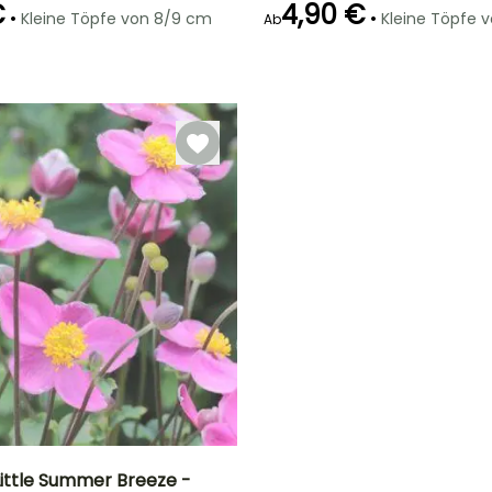
€
4,90 €
•
•
Kleine Töpfe von 8/9 cm
Kleine Töpfe 
Ab
Geeigneter
Winterhärte
Geeigneter
Blütezeit
Zeitraum für die
Zeitraum für die
Bis zu -23,5°C
August für
Pflanzung
Pflanzung
Oktober
Februar für April,
Februar für April,
September für
September für
November
November
ttle Summer Breeze -