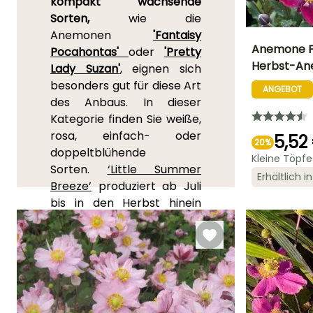
kompakt wachsende
Sorten,
wie die
Anemonen
'Fantaisy
Anemone Fa
Pocahontas'
oder
'Pretty
Herbst-A
Lady Suzan'
, eignen sich
Höhe bei Reife
besonders gut für diese Art
45 cm
ANGEBOT
des Anbaus. In dieser
Kategorie finden Sie weiße,
rosa, einfach- oder
5,52
20%
doppeltblühende
Kleine Töpf
Sorten.
‘Little Summer
Blütezeit
Erhältlich 
Breeze’
produziert ab Juli
August für
Oktober
bis in den Herbst hinein
eine Vielzahl von einfachen,
rosa und leicht
purpurfarbenen Blüten.
Die
Japanische
Anemone
‘Pretty Lady
Maria’
bleibt mit ihren etwa