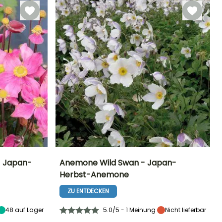
- Japan-
Anemone Wild Swan - Japan-
Herbst-Anemone
Standort
Höhe bei Reife
Breite bei Reife
Standort
Sonne,
50 cm
30 cm
Sonne,
ZU ENTDECKEN
Halbschatten,
Halbschatten,
Schatten
Schatten
48
auf Lager
5.0/5 - 1 Meinung
Nicht lieferbar