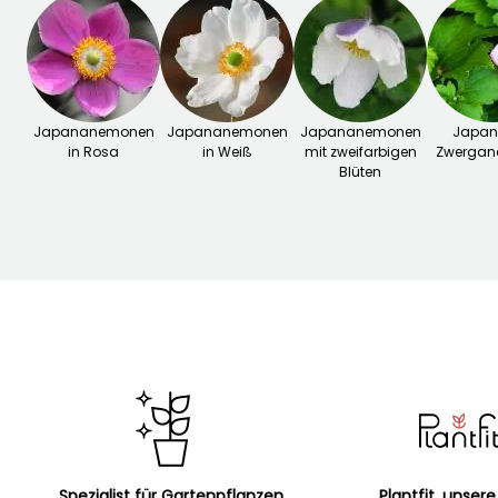
Japananemonen
Japananemonen
Japananemonen
Japan
in Rosa
in Weiß
mit zweifarbigen
Zwerga
Blüten
Spezialist für Gartenpflanzen
Plantfit, unsere