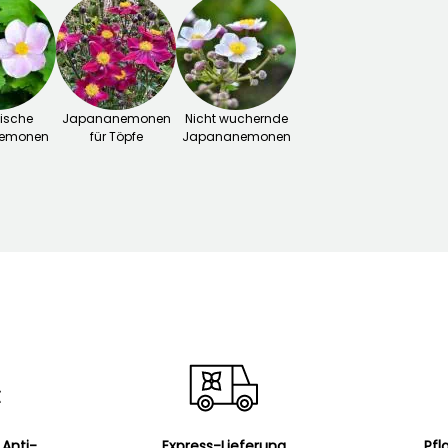
ische
Japananemonen
Nicht wuchernde
nemonen
für Töpfe
Japananemonen
 Anti-
Express-Lieferung
Pfl