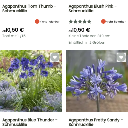
Agapanthus Tom Thumb -
Agapanthus Blush Pink -
Schmucklilie
Schmucklilie
Nicht lieferbar
Nicht lieferbar
10,50 €
10,50 €
Ab
Ab
Topf mit 1L/1,5L
Kleine Töpfe von 8/9 cm
Erhältlich in 2 Größen
Agapanthus Blue Thunder -
Agapanthus Pretty Sandy -
Schmucklilie
Schmucklilie