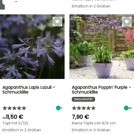
→
→
Erhältlich in 2 Größen
Agapanthus Lapis Lazuli -
Agapanthus Poppin’ Purple -
Schmucklilie
Schmucklilie
EXKLUSIVITÄT
7
81
11,50 €
7,90 €
Ab
Topf mit 1L/1,5L
Kleine Töpfe von 8/9 cm
Erhältlich in 2 Größen
Erhältlich in 3 Größen