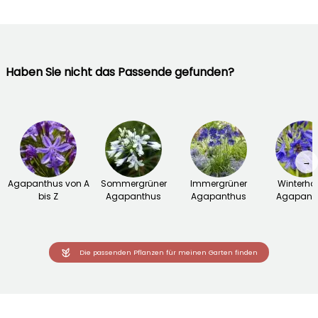
Haben Sie nicht das Passende gefunden?
→
Agapanthus von A
Sommergrüner
Immergrüner
Winterhar
bis Z
Agapanthus
Agapanthus
Agapant
Die passenden Pflanzen für meinen Garten finden