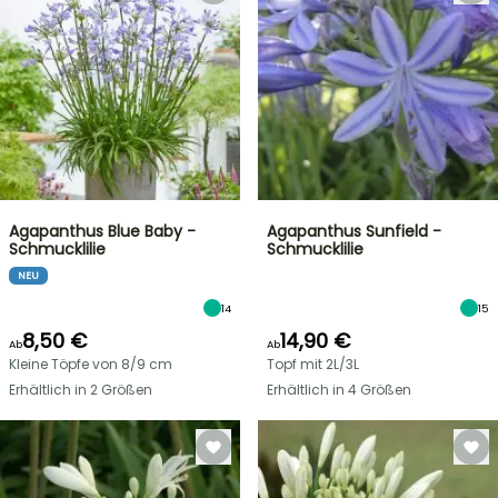
Agapanthus Blue Baby -
Agapanthus Sunfield -
Schmucklilie
Schmucklilie
NEU
14
15
8,50 €
14,90 €
Ab
Ab
Kleine Töpfe von 8/9 cm
Topf mit 2L/3L
Erhältlich in 2 Größen
Erhältlich in 4 Größen