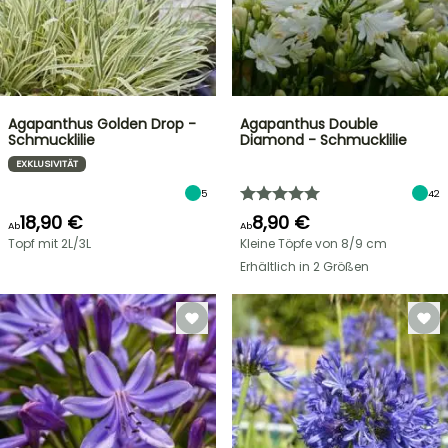
Agapanthus Golden Drop -
Agapanthus Double
Schmucklilie
Diamond - Schmucklilie
EXKLUSIVITÄT
5
42
18,90 €
8,90 €
Ab
Ab
Topf mit 2L/3L
Kleine Töpfe von 8/9 cm
Erhältlich in 2 Größen