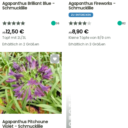
Agapanthus Brilliant Blue -
Agapanthus Fireworks -
Schmucklilie
Schmucklilie
ZU ENTDECKEN
36
82
12,50 €
8,90 €
Ab
Ab
Topf mit 2L/3L
Kleine Töpfe von 8/9 cm
Erhältlich in 2 Größen
Erhältlich in 3 Größen
EINE
KÜHLE
OASE
IM
Agapanthus Pitchoune
GARTEN
Violet - Schmucklilie