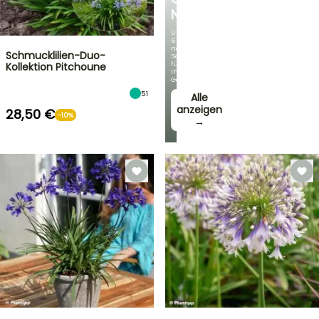
NEUHEITEN
Über
60
neue
Schmucklilien-Duo-
Sorten
für
Kollektion Pitchoune
Ihren
Garten!
51
Alle
anzeigen
28,50 €
-10%
→