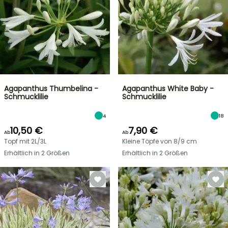
Agapanthus Thumbelina -
Agapanthus White Baby -
Schmucklilie
Schmucklilie
4
18
10,50 €
7,90 €
Ab
Ab
Topf mit 2L/3L
Kleine Töpfe von 8/9 cm
Erhältlich in 2 Größen
Erhältlich in 2 Größen