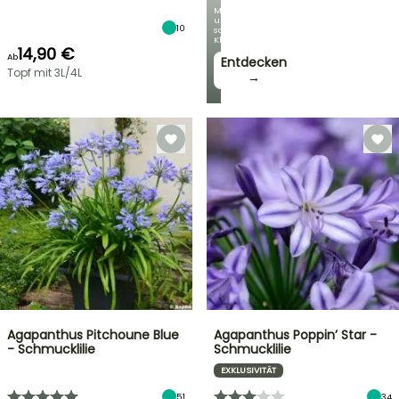
Mit
unseren
10
schönsten
Kletterpflanzen!
14,90 €
Ab
Entdecken
Topf mit 3L/4L
→
Agapanthus Pitchoune Blue
Agapanthus Poppin’ Star -
- Schmucklilie
Schmucklilie
EXKLUSIVITÄT
51
34