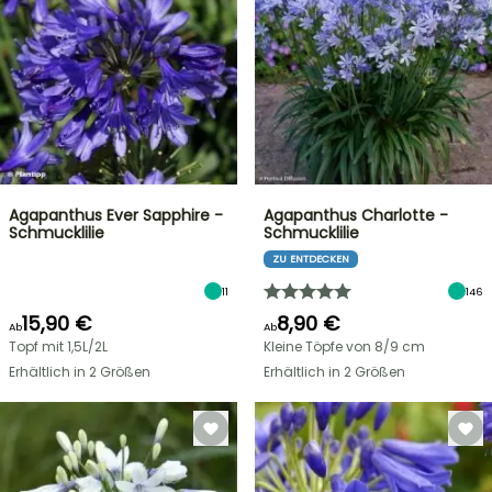
Agapanthus Ever Sapphire -
Agapanthus Charlotte -
Schmucklilie
Schmucklilie
ZU ENTDECKEN
11
146
15,90 €
8,90 €
Ab
Ab
Topf mit 1,5L/2L
Kleine Töpfe von 8/9 cm
Erhältlich in 2 Größen
Erhältlich in 2 Größen