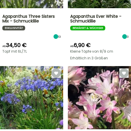
Agapanthus Three Sisters
Agapanthus Ever White -
Mix - Schmucklilie
Schmucklilie
EXKLUSIVITÄT
BEWÄHRT & WÜCHSIG
13
3
34,50 €
6,90 €
Ab
Ab
Topf mit 6L/7L
Kleine Töpfe von 8/9 cm
Erhältlich in 3 Größen