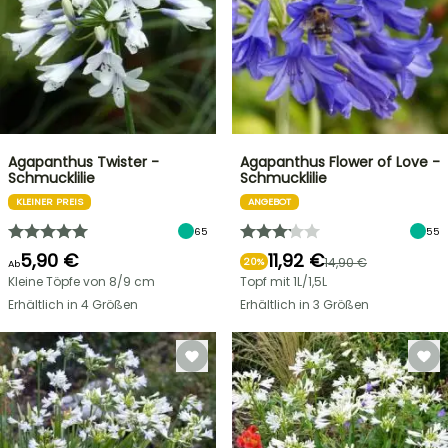
Agapanthus Twister -
Agapanthus Flower of Love -
Schmucklilie
Schmucklilie
KLEINER PREIS
ANGEBOT
65
55
5,90 €
11,92 €
14,90 €
20%
Ab
Kleine Töpfe von 8/9 cm
Topf mit 1L/1,5L
Erhältlich in 4 Größen
Erhältlich in 3 Größen