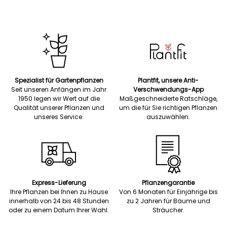
Spezialist für Gartenpflanzen
Plantfit, unsere Anti-
Seit unseren Anfängen im Jahr
Verschwendungs-App
1950 legen wir Wert auf die
Maßgeschneiderte Ratschläge,
Qualität unserer Pflanzen und
um die für Sie richtigen Pflanzen
unseres Service.
auszuwählen.
Express-Lieferung
Pflanzengarantie
Ihre Pflanzen bei Ihnen zu Hause
Von 6 Monaten für Einjährige bis
innerhalb von 24 bis 48 Stunden
zu 2 Jahren für Bäume und
oder zu einem Datum Ihrer Wahl.
Sträucher.