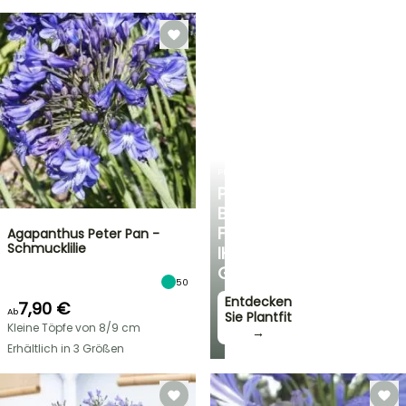
PLANTFIT
PERSÖNLICHE
BERATUNG
FÜR
Agapanthus Peter Pan -
Schmucklilie
IHREN
GARTEN
50
Entdecken
7,90 €
Ab
Sie Plantfit
Kleine Töpfe von 8/9 cm
→
Erhältlich in 3 Größen