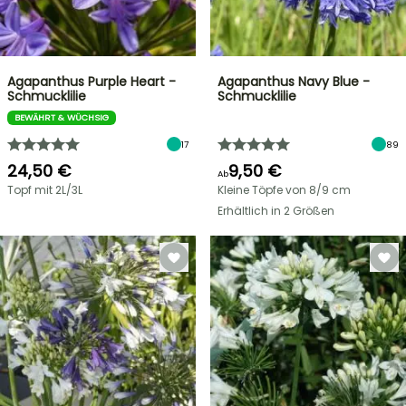
Agapanthus Purple Heart -
Agapanthus Navy Blue -
Schmucklilie
Schmucklilie
BEWÄHRT & WÜCHSIG
17
89
24,50 €
9,50 €
Ab
Topf mit 2L/3L
Kleine Töpfe von 8/9 cm
Erhältlich in 2 Größen