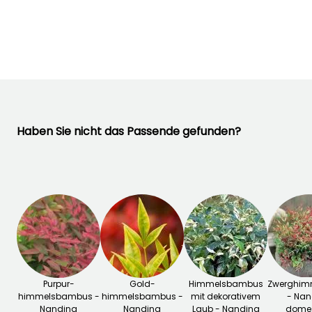
Zeitraum für die
Bis zu -20,5°C
Juni für August
Juni für Augus
Pflanzung
Februar für Mai,
September für
Dezember
Haben Sie nicht das Passende gefunden?
Purpur-
Gold-
Himmelsbambus
Zwerghim
himmelsbambus -
himmelsbambus -
mit dekorativem
- Nan
Nandina
Nandina
Laub - Nandina
domes