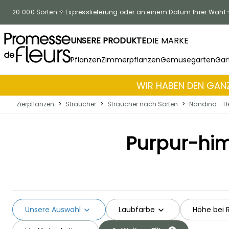
Zum Inhalt springen
20 000 Sorten
Expresslieferung oder an einem Datum Ihrer Wahl
UNSERE PRODUKTE
DIE MARKE
Pflanzen
Zimmerpflanzen
Gemüsegarten
Gar
WIR HABEN DEN GANZ
Zierpflanzen
>
Sträucher
>
Sträucher nach Sorten
>
Nandina - H
Purpur-hi
Unsere Auswahl
Laubfarbe
Höhe bei 