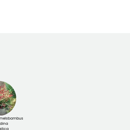
Zeitraum für die
Bis zu -20,5°C
t
Pflanzung
März für Mai,
September für
Oktober
melsbambus
dina
tica