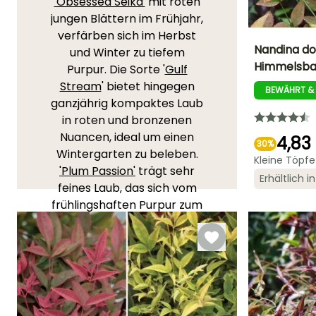
'Obsessed Seika'
mit roten
jungen Blättern im Frühjahr,
verfärben sich im Herbst
Nandina do
und Winter zu tiefem
Himmelsb
Purpur. Die Sorte '
Gulf
Höhe bei Reife
Stream
' bietet hingegen
1 m
BEWÄHRT &
ganzjährig kompaktes Laub
in roten und bronzenen
Nuancen, ideal um einen
4,83
30%
Wintergarten zu beleben.
Kleine Töpf
Blütezeit
'Plum Passion'
trägt sehr
Juni für Augus
Erhältlich 
feines Laub, das sich vom
frühlingshaften Purpur zum
sommerlichen Grün
entwickelt und im Herbst in
Rot-Purpur endet.
Erwähnenswert ist auch
der Nandina domestica
'
Firepower
', der im Winter