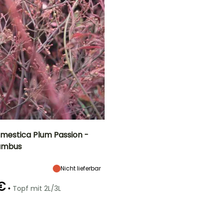
mestica Plum Passion -
ambus
Breite bei Reife
Standort
90 cm
Halbschatten,
Nicht lieferbar
Schatten
€
•
Topf mit 2L/3L
Geeigneter
Winterhärte