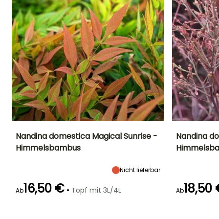
Nandina domestica Magical Sunrise -
Nandina do
Himmelsbambus
Himmelsb
Höhe bei Reife
Breite bei Reife
Standort
Höhe bei Reife
80 cm
80 cm
Halbschatten,
1.20 m
Nicht lieferbar
Schatten
16,50 €
18,50 
•
Topf mit 3L/4L
Ab
Ab
Geeigneter
Winterhärte
Blütezeit
Blütezeit