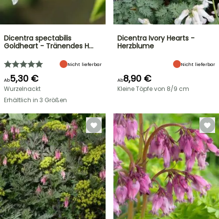
Dicentra spectabilis
Dicentra Ivory Hearts -
Goldheart - Tränendes H…
Herzblume
Nicht lieferbar
Nicht lieferbar
5,30 €
8,90 €
Ab
Ab
Wurzelnackt
Kleine Töpfe von 8/9 cm
Erhältlich in 3 Größen