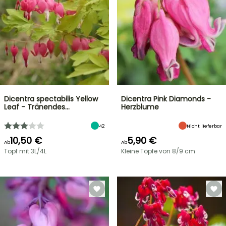
Dicentra spectabilis Yellow
Dicentra Pink Diamonds -
Leaf - Tränendes…
Herzblume
42
Nicht lieferbar
10,50 €
5,90 €
Ab
Ab
Topf mit 3L/4L
Kleine Töpfe von 8/9 cm