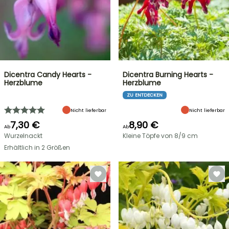
Dicentra Candy Hearts -
Dicentra Burning Hearts -
Herzblume
Herzblume
ZU ENTDECKEN
Nicht lieferbar
Nicht lieferbar
7,30 €
8,90 €
Ab
Ab
Wurzelnackt
Kleine Töpfe von 8/9 cm
Erhältlich in 2 Größen