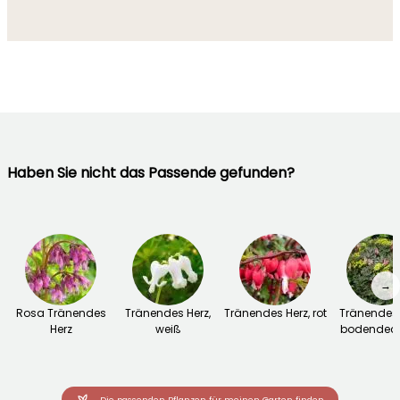
Haben Sie nicht das Passende gefunden?
→
Rosa Tränendes
Tränendes Herz,
Tränendes Herz, rot
Tränendes 
Herz
weiß
bodendec
Die passenden Pflanzen für meinen Garten finden