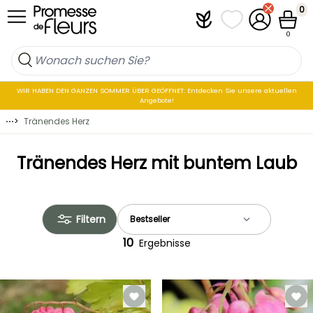
Zum Inhalt springen
0
Plantfit
Meine Favoritenli
Mein Konto
Waren
0
WIR HABEN DEN GANZEN SOMMER ÜBER GEÖFFNET: Entdecken Sie unsere aktuellen
Angebote!
⋯
>
Tränendes Herz
Tränendes Herz mit buntem Laub
Filtern
10
Ergebnisse