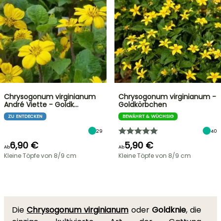
Chrysogonum virginianum
Chrysogonum virginianum -
André Viette - Goldk…
Goldkörbchen
ZU ENTDECKEN
BEWÄHRT & WÜCHSIG
29
40
6,90 €
5,90 €
Ab
Ab
Kleine Töpfe von 8/9 cm
Kleine Töpfe von 8/9 cm
Die
Chrysogonum virginianum
oder
Goldknie
, die