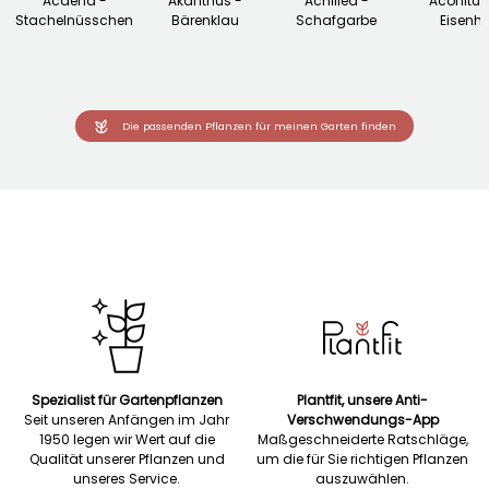
Acaena -
Akanthus -
Achillea -
Aconitu
Stachelnüsschen
Bärenklau
Schafgarbe
Eisenhu
Die passenden Pflanzen für meinen Garten finden
Spezialist für Gartenpflanzen
Plantfit, unsere Anti-
Seit unseren Anfängen im Jahr
Verschwendungs-App
1950 legen wir Wert auf die
Maßgeschneiderte Ratschläge,
Qualität unserer Pflanzen und
um die für Sie richtigen Pflanzen
unseres Service.
auszuwählen.