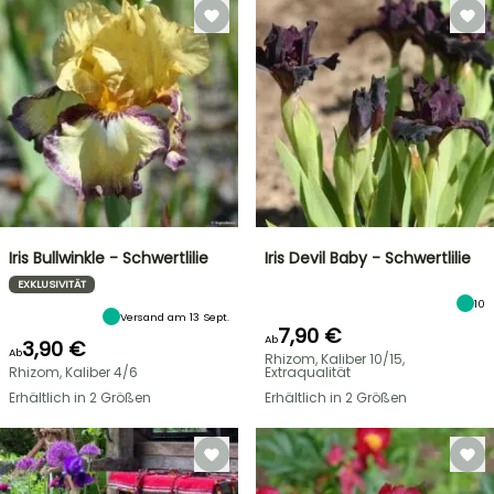
Iris Bullwinkle - Schwertlilie
Iris Devil Baby - Schwertlilie
EXKLUSIVITÄT
10
Versand am 13 Sept.
7,90 €
Ab
3,90 €
Ab
Rhizom, Kaliber 10/15,
Rhizom, Kaliber 4/6
Extraqualität
Erhältlich in 2 Größen
Erhältlich in 2 Größen