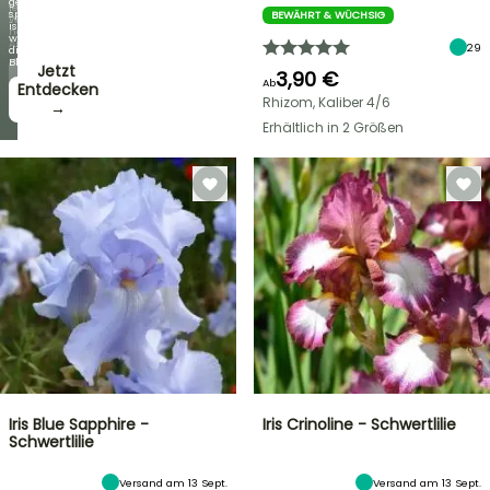
genauso
jede
spektakulär
BEWÄHRT & WÜCHSIG
Woche
ist
neue
wie
Angebote
29
die
Blüten!
Jetzt
3,90 €
Ab
zugreifen!
Entdecken
Rhizom, Kaliber 4/6
→
→
Erhältlich in 2 Größen
Iris Blue Sapphire -
Iris Crinoline - Schwertlilie
Schwertlilie
Versand am 13 Sept.
Versand am 13 Sept.