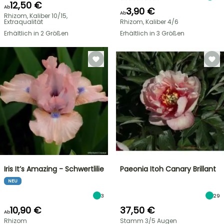
12,50 €
Ab
3,90 €
Ab
Rhizom, Kaliber 10/15,
Extraqualität
Rhizom, Kaliber 4/6
Erhältlich in 2 Größen
Erhältlich in 3 Größen
Iris It’s Amazing - Schwertlilie
Paeonia Itoh Canary Brillant
NEU
3
29
10,90 €
37,50 €
Ab
Rhizom
Stamm 3/5 Augen