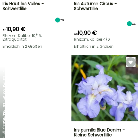
Iris Haut les Voiles -
Iris Autumn Circus -
Schwertlilie
Schwertlilie
29
44
10,90 €
Ab
10,90 €
Ab
Rhizom, Kaliber 10/15,
Extraqualität
Rhizom, Kaliber 4/6
Erhältlich in 2 Größen
Erhältlich in 2 Größen
BLITZANGEBOT
BIS
ZU
30
%
RABATT
NEU
AUF
AGAPANTHUS
AUSGEWÄHLTE
ZAMBEZI
PFLANZEN!
Wenn
Iris pumila Blue Denim -
das
Entdecken
Kleine Schwertlilie
Laub
Sie