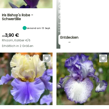
KÜHLE
OASE
IM
Iris Bishop's Robe -
GARTEN
Schwertlilie
Mit
unseren
Versand am 13 Sept.
schönsten
Kletterpflanzen!
3,90 €
Ab
Entdecken
Rhizom, Kaliber 4/6
→
Erhältlich in 2 Größen