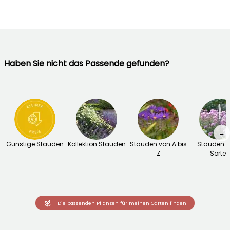
Haben Sie nicht das Passende gefunden?
→
Günstige Stauden
Kollektion Stauden
Stauden von A bis
Stauden 
Z
Sorten
Die passenden Pflanzen für meinen Garten finden