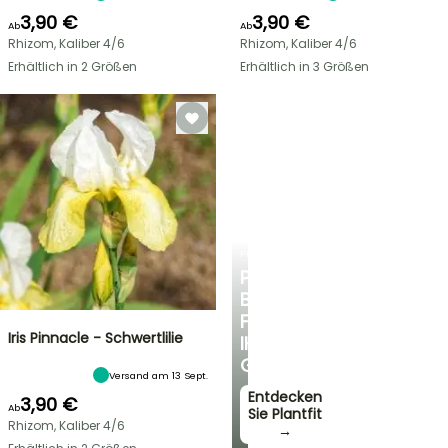
3,90 €
3,90 €
Ab
Ab
Rhizom, Kaliber 4/6
Rhizom, Kaliber 4/6
Erhältlich in 2 Größen
Erhältlich in 3 Größen
PLANTFIT
PERSÖNLICHE
BERATUNG
FÜR
Iris Pinnacle - Schwertlilie
IHREN
GARTEN
Versand am 13 Sept.
Entdecken
3,90 €
Ab
Sie Plantfit
Rhizom, Kaliber 4/6
→