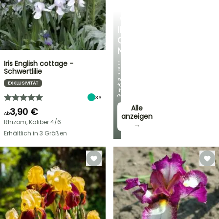
FRÜHLINGSZWIEBELN
IRIS
GERMANICA
NEUHEITEN
Iris English cottage -
Über
60
Schwertlilie
neue
Sorten
EXKLUSIVITÄT
für
Ihren
Garten!
36
Alle
3,90 €
Ab
anzeigen
Rhizom, Kaliber 4/6
→
Erhältlich in 3 Größen