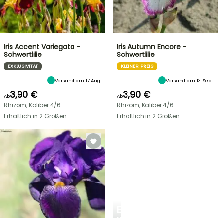
Iris Accent Variegata -
Iris Autumn Encore -
Schwertlilie
Schwertlilie
EXKLUSIVITÄT
KLEINER PREIS
Versand am 17 Aug.
Versand am 13 Sept.
3,90 €
3,90 €
Ab
Ab
Rhizom, Kaliber 4/6
Rhizom, Kaliber 4/6
Erhältlich in 2 Größen
Erhältlich in 2 Größen
EINE