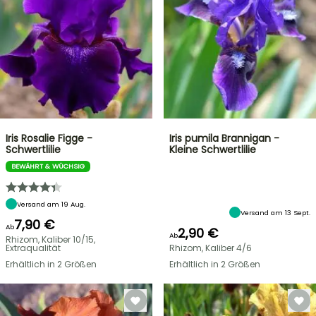
Iris Rosalie Figge -
Iris pumila Brannigan -
Schwertlilie
Kleine Schwertlilie
BEWÄHRT & WÜCHSIG
Versand am 19 Aug.
Versand am 13 Sept.
7,90 €
Ab
2,90 €
Ab
Rhizom, Kaliber 10/15,
Extraqualität
Rhizom, Kaliber 4/6
Erhältlich in 2 Größen
Erhältlich in 2 Größen