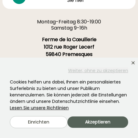
Sie hier
Montag-Freitag 8:30-19:00
Samstag 9-16h
Ferme de la Cœuillerie
1012 rue Roger Lecerf
59840 Premesques
Frankreich
Weiter, ohne zu akzeptieren
Kontaktieren Sie uns →
Cookies helfen uns dabei, Ihnen ein personalisiertes
Surferlebnis zu bieten und unser Publikum
MEHR ALS 3700 ZERTIFIZIERTE BEWERTUNGEN:
kennenzulernen. Sie können jederzeit die Einstellungen
IHRE ERFAHRUNG IST UNS WICHTIG
ändern und unsere Datenschutzrichtlinie einsehen.
.
Lesen Sie unsere Richtlinien
4,4/5
Einrichten
Akzeptieren