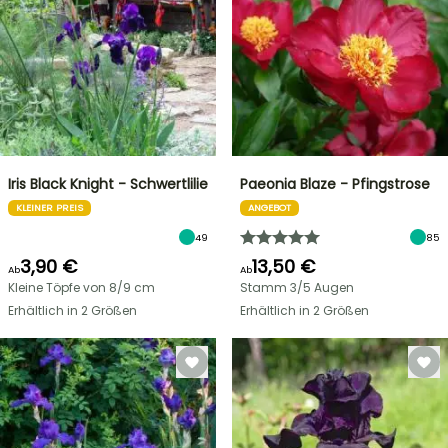
Iris Black Knight - Schwertlilie
Paeonia Blaze - Pfingstrose
KLEINER PREIS
ANGEBOT
49
85
3,90 €
13,50 €
Ab
Ab
Kleine Töpfe von 8/9 cm
Stamm 3/5 Augen
Erhältlich in 2 Größen
Erhältlich in 2 Größen