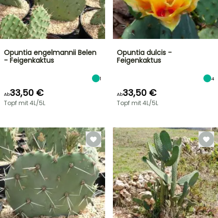
Opuntia engelmannii Belen
Opuntia dulcis -
- Feigenkaktus
Feigenkaktus
1
4
33,50 €
33,50 €
Ab
Ab
Topf mit 4L/5L
Topf mit 4L/5L