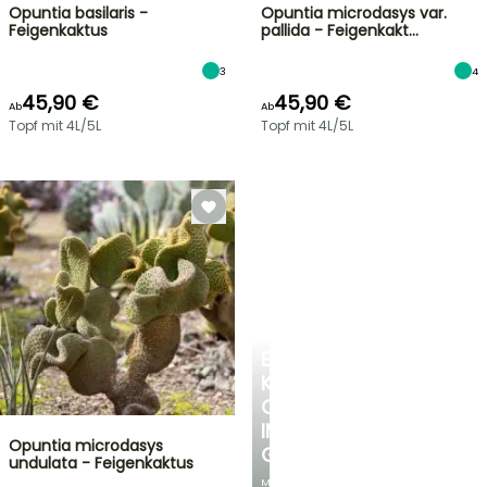
Opuntia basilaris -
Opuntia microdasys var.
Feigenkaktus
pallida - Feigenkakt…
3
4
45,90 €
45,90 €
Ab
Ab
Topf mit 4L/5L
Topf mit 4L/5L
EINE
KÜHLE
OASE
IM
Opuntia microdasys
GARTEN
undulata - Feigenkaktus
Mit