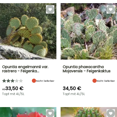
Opuntia engelmannii var.
Opuntia phaeacantha
rastrera - Feigenka…
Mojavensis - Feigenkaktus
Nicht lieferbar
Nicht lieferbar
33,50 €
34,50 €
Ab
Topf mit 4L/5L
Topf mit 4L/5L