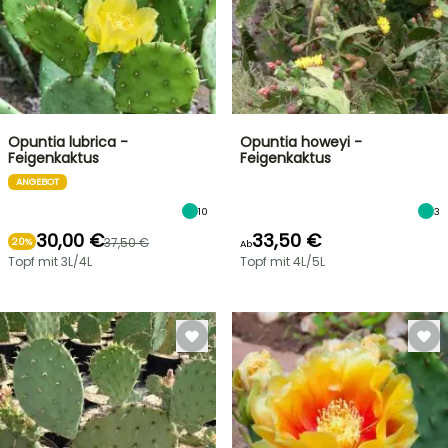
Opuntia lubrica -
Opuntia howeyi -
Feigenkaktus
Feigenkaktus
ANGEBOT
10
3
30,00 €
33,50 €
37,50 €
20%
Ab
Topf mit 3L/4L
Topf mit 4L/5L