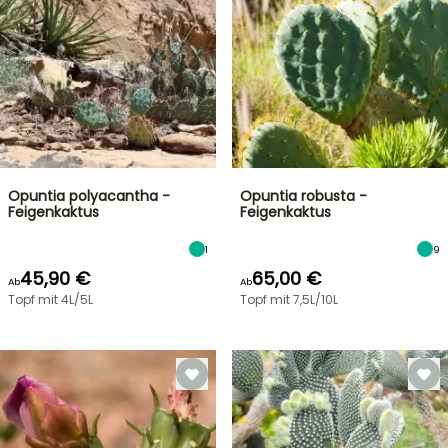
Opuntia polyacantha -
Opuntia robusta -
Feigenkaktus
Feigenkaktus
1
9
45,90 €
65,00 €
Ab
Ab
Topf mit 4L/5L
Topf mit 7,5L/10L