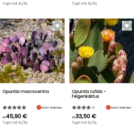
Topf mit 4L/5L
Topf mit 4L/5L
Opuntia macrocentra
Opuntia rufida -
Feigenkaktus
Nicht lieferbar
Nicht lieferbar
45,90 €
33,50 €
Ab
Ab
Topf mit 4L/5L
Topf mit 3L/4L