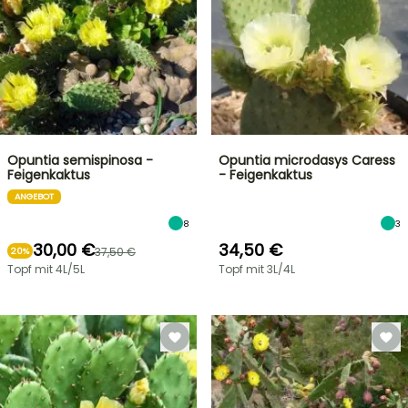
Opuntia semispinosa -
Opuntia microdasys Caress
Feigenkaktus
- Feigenkaktus
ANGEBOT
8
3
30,00 €
34,50 €
37,50 €
20%
Topf mit 4L/5L
Topf mit 3L/4L