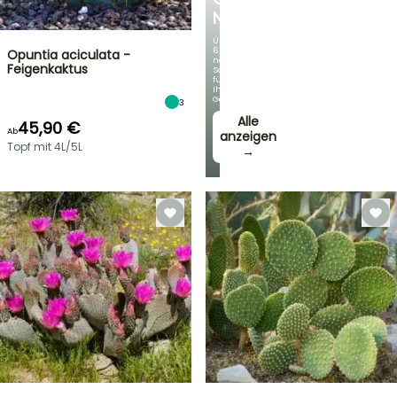
NEUHEITEN
Über
60
Opuntia aciculata -
neue
Feigenkaktus
Sorten
für
Ihren
Garten!
3
Alle
45,90 €
Ab
anzeigen
Topf mit 4L/5L
→