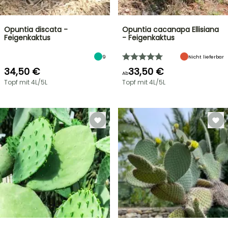
Opuntia discata -
Opuntia cacanapa Ellisiana
Feigenkaktus
- Feigenkaktus
9
Nicht lieferbar
34,50 €
33,50 €
Ab
Topf mit 4L/5L
Topf mit 4L/5L