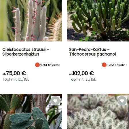
Cleistocactus strausii -
San-Pedro-Kaktus -
Silberkerzenkaktus
Trichocereus pachanoi
Nicht lieferbar
Nicht lieferbar
75,00 €
102,00 €
Ab
Ab
Topf mit 12L/15L
Topf mit 12L/15L