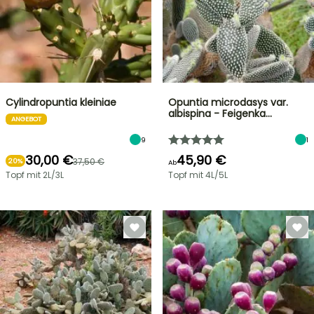
Cylindropuntia kleiniae
Opuntia microdasys var.
albispina - Feigenka…
ANGEBOT
9
1
30,00 €
45,90 €
37,50 €
20%
Ab
Topf mit 2L/3L
Topf mit 4L/5L