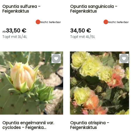
Opuntia sulfurea -
Opuntia sanguinicola -
Feigenkaktus
Feigenkaktus
Nicht lieferbar
Nicht lieferbar
33,50 €
34,50 €
Ab
Topf mit 3L/4L
Topf mit 4L/5L
Opuntia engelmannii var.
Opuntia atrispina -
cyclodes - Feigenka…
Feigenkaktus