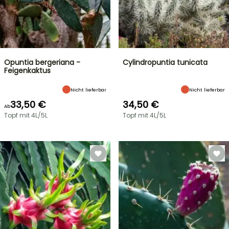
Opuntia bergeriana -
Cylindropuntia tunicata
Feigenkaktus
Nicht lieferbar
Nicht lieferbar
33,50 €
34,50 €
Ab
Topf mit 4L/5L
Topf mit 4L/5L