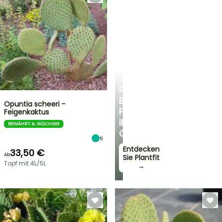
PLANTFIT
PERSÖNLICHE
BERATUNG
Opuntia scheeri -
FÜR
Feigenkaktus
IHREN
BEWÄHRT & WÜCHSIG
GARTEN
5
Entdecken
33,50 €
Ab
Sie Plantfit
Topf mit 4L/5L
→