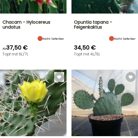
Chacam - Hylocereus
Opuntia tapana -
undatus
Feigenkaktus
Nicht lieferbar
Nicht lieferbar
37,50 €
34,50 €
Ab
Topf mit 6L/7L
Topf mit 4L/5L