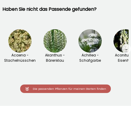
Haben Sie nicht das Passende gefunden?
→
Acaena -
Akanthus -
Achillea -
Aconitu
Stachelnüsschen
Bärenklau
Schafgarbe
Eisenhu
Die passenden Pflanzen für meinen Garten finden