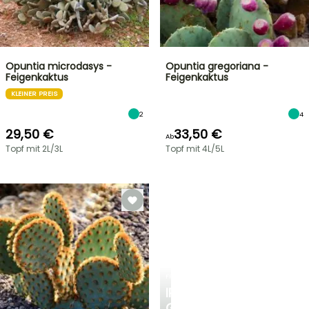
Opuntia microdasys -
Opuntia gregoriana -
Feigenkaktus
Feigenkaktus
KLEINER PREIS
2
4
29,50 €
33,50 €
Ab
Topf mit 2L/3L
Topf mit 4L/5L
FRÜHLINGSZWIEBELN
IRIS
GERMANICA