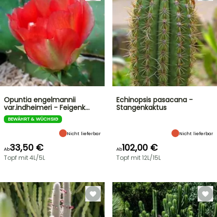
Opuntia engelmannii
Echinopsis pasacana -
var.indheimeri - Feigenk…
Stangenkaktus
BEWÄHRT & WÜCHSIG
Nicht lieferbar
Nicht lieferbar
33,50 €
102,00 €
Ab
Ab
Topf mit 4L/5L
Topf mit 12L/15L