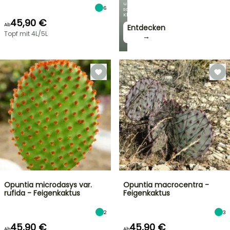
unseren
6
schönsten
Kletterpflanzen!
45,90 €
Ab
Entdecken
Topf mit 4L/5L
→
Opuntia microdasys var.
Opuntia macrocentra -
rufida - Feigenkaktus
Feigenkaktus
2
3
45,90 €
45,90 €
Ab
Ab