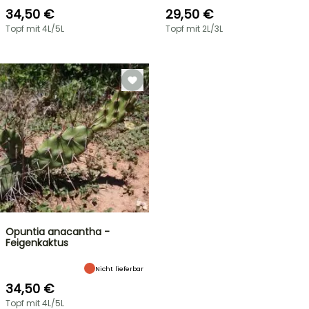
34,50 €
29,50 €
Topf mit 4L/5L
Topf mit 2L/3L
Opuntia anacantha -
Feigenkaktus
Nicht lieferbar
34,50 €
Topf mit 4L/5L