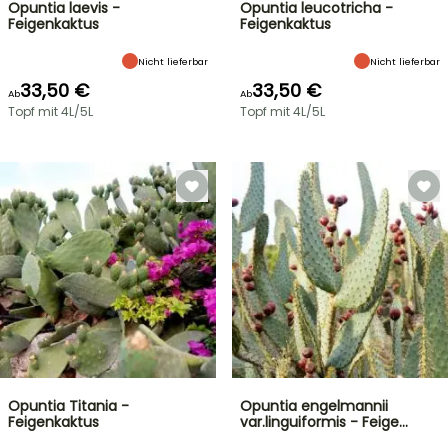
Opuntia laevis -
Opuntia leucotricha -
Feigenkaktus
Feigenkaktus
Nicht lieferbar
Nicht lieferbar
33,50 €
33,50 €
Ab
Ab
Topf mit 4L/5L
Topf mit 4L/5L
Opuntia Titania -
Opuntia engelmannii
Feigenkaktus
var.linguiformis - Feige…