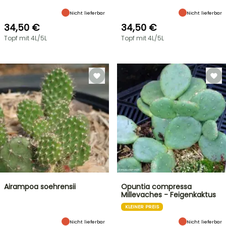
Nicht lieferbar
Nicht lieferbar
34,50 €
34,50 €
Topf mit 4L/5L
Topf mit 4L/5L
Airampoa soehrensii
Opuntia compressa
Millevaches - Feigenkaktus
KLEINER PREIS
Nicht lieferbar
Nicht lieferbar