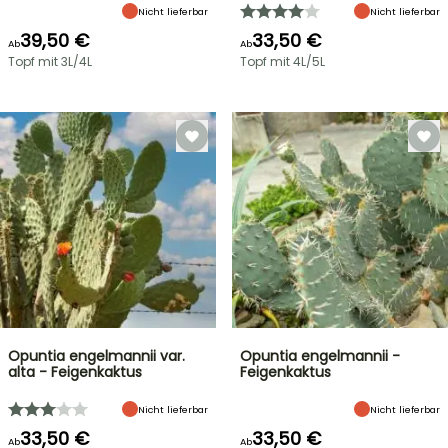
Nicht lieferbar
Nicht lieferbar
39,50 €
33,50 €
Ab
Ab
Topf mit 3L/4L
Topf mit 4L/5L
Opuntia engelmannii var.
Opuntia engelmannii -
alta - Feigenkaktus
Feigenkaktus
Nicht lieferbar
Nicht lieferbar
33,50 €
33,50 €
Ab
Ab