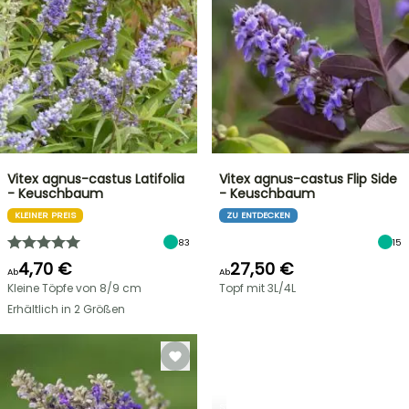
Vitex agnus-castus Latifolia
Vitex agnus-castus Flip Side
- Keuschbaum
- Keuschbaum
KLEINER PREIS
ZU ENTDECKEN
83
15
4,70 €
27,50 €
Ab
Ab
Kleine Töpfe von 8/9 cm
Topf mit 3L/4L
Erhältlich in 2 Größen
STRÄUCHER