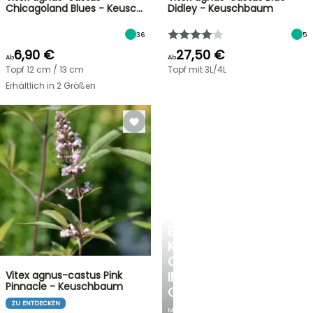
Chicagoland Blues - Keusc…
Didley - Keuschbaum
36
5
6,90 €
27,50 €
Ab
Ab
Topf 12 cm / 13 cm
Topf mit 3L/4L
Erhältlich in 2 Größen
EINE
KÜHLE
OASE
Vitex agnus-castus Pink
IM
Pinnacle - Keuschbaum
GARTEN
ZU ENTDECKEN
Mit