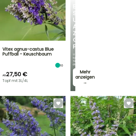
ENTDECKEN
SIE
UNSERE
AUSWAHL
ZU
GÜNSTIGEN
PREISEN
Vitex agnus-castus Blue
Puffball - Keuschbaum
Und
sparen
Sie
dabei!
10
Mehr
27,50 €
Ab
anzeigen
Topf mit 3L/4L
→