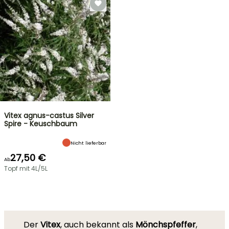
Vitex agnus-castus Silver
Spire - Keuschbaum
Nicht lieferbar
27,50 €
Ab
Topf mit 4L/5L
Der
Vitex
, auch bekannt als
Mönchspfeffer
,