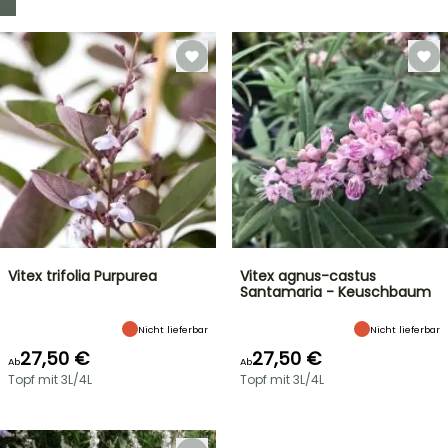
Vitex trifolia Purpurea
Vitex agnus-castus
Santamaria - Keuschbaum
Nicht lieferbar
Nicht lieferbar
27,50 €
27,50 €
Ab
Ab
Topf mit 3L/4L
Topf mit 3L/4L