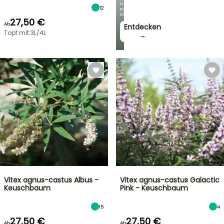
unseren
12
schönsten
Kletterpflanzen!
27,50 €
Ab
Entdecken
Topf mit 3L/4L
→
Vitex agnus-castus Albus -
Vitex agnus-castus Galactic
Keuschbaum
Pink - Keuschbaum
15
4
27,50 €
27,50 €
Ab
Ab