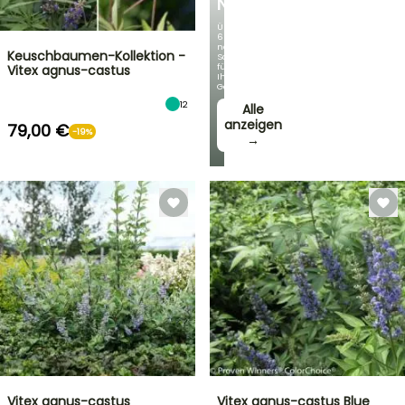
NEUHEITEN
Über
60
neue
Keuschbaumen-Kollektion -
Sorten
für
Vitex agnus-castus
Ihren
Garten!
12
Alle
anzeigen
79,00 €
-19%
→
Vitex agnus-castus
Vitex agnus-castus Blue