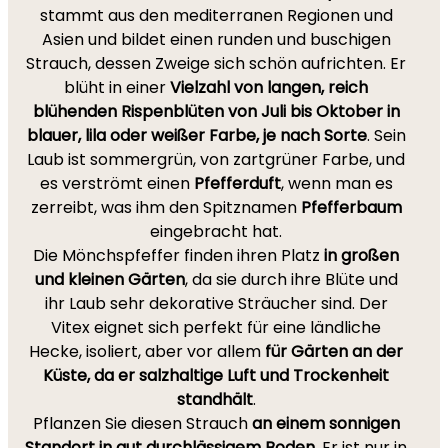
stammt aus den mediterranen Regionen und
Asien und bildet einen runden und buschigen
Strauch, dessen Zweige sich schön aufrichten. Er
blüht in einer
Vielzahl von langen, reich
blühenden Rispenblüten von Juli bis Oktober in
blauer, lila oder weißer Farbe, je nach Sorte
. Sein
Laub ist sommergrün, von zartgrüner Farbe, und
es verströmt einen
Pfefferduft
, wenn man es
zerreibt, was ihm den Spitznamen
Pfefferbaum
eingebracht hat.
Die Mönchspfeffer finden ihren Platz
in großen
und kleinen Gärten
, da sie durch ihre Blüte und
ihr Laub sehr dekorative Sträucher sind. Der
Vitex eignet sich perfekt für eine ländliche
Hecke, isoliert, aber vor allem
für Gärten an der
Küste, da er salzhaltige Luft und Trockenheit
standhält
.
Pflanzen Sie diesen Strauch
an einem sonnigen
Standort in gut durchlässigem Boden
. Er ist nur in