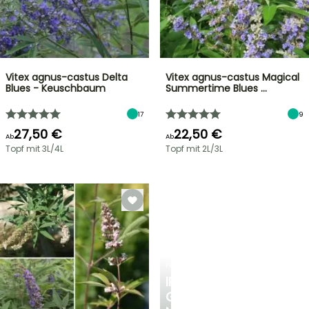
Vitex agnus-castus Delta
Vitex agnus-castus Magical
Blues - Keuschbaum
Summertime Blues …
17
9
27,50 €
22,50 €
Ab
Ab
Topf mit 3L/4L
Topf mit 2L/3L
FRÜHLINGSZWIEBELN
IRIS
GERMANICA