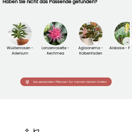
Haben Sie nicht das Passende gefunden?
→
Wüstenrosen -
Lanzenrosette -
Aglaonema -
Alokasie - Pfe
Adenium
Aechmea
Kolbenfaden
Die passenden Pflanzen für meinen Garten finden