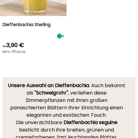
Dieffenbachia Sterling
5
3,90 €
Ab
Mini-Pflanze
Unsere Auswahl an Dieffenbachia
. Auch bekannt
als
"Schweigrohr"
, verleihen diese
Zimmerpflanzen mit ihren großen
panaschierten Blättern Ihrer Einrichtung einen
eleganten und exotischen Touch.
Die unverzichtbare
Dieffenbachia seguine
besticht durch ihre breiten, grünen und
cremefarbenen, fast leuchtenden Blätter.