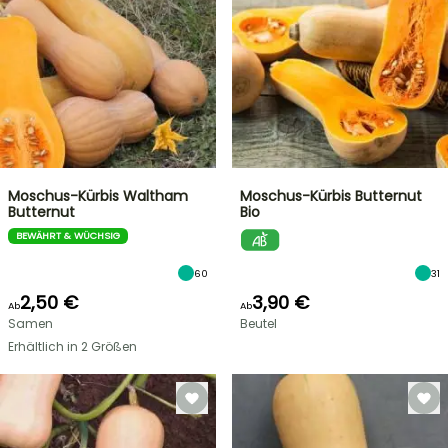
Moschus-Kürbis Waltham
Moschus-Kürbis Butternut
Butternut
Bio
BEWÄHRT & WÜCHSIG
60
31
2,50 €
3,90 €
Ab
Ab
Samen
Beutel
Erhältlich in 2 Größen