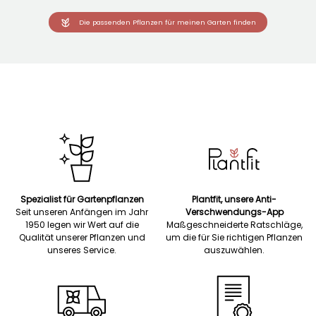
Die passenden Pflanzen für meinen Garten finden
Spezialist für Gartenpflanzen
Plantfit, unsere Anti-
Seit unseren Anfängen im Jahr
Verschwendungs-App
1950 legen wir Wert auf die
Maßgeschneiderte Ratschläge,
Qualität unserer Pflanzen und
um die für Sie richtigen Pflanzen
unseres Service.
auszuwählen.