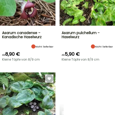
Asarum canadense -
Asarum pulchellum -
Kanadische Haselwurz
Haselwurz
Nicht lieferbar
Nicht lieferbar
8,90 €
5,90 €
Ab
Ab
Kleine Töpfe von 8/9 cm
Kleine Töpfe von 8/9 cm
FRÜHLINGSZWIEBELN
IRIS