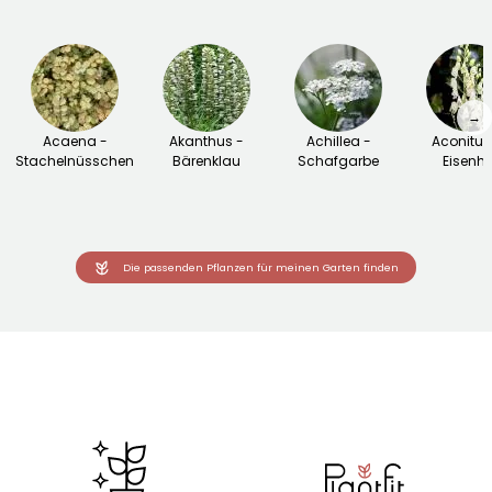
→
Acaena -
Akanthus -
Achillea -
Aconitu
Stachelnüsschen
Bärenklau
Schafgarbe
Eisenhu
Die passenden Pflanzen für meinen Garten finden