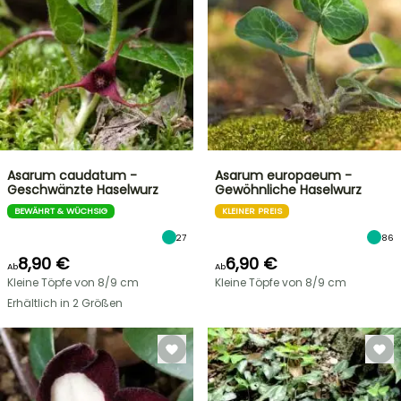
Asarum caudatum -
Asarum europaeum -
Geschwänzte Haselwurz
Gewöhnliche Haselwurz
BEWÄHRT & WÜCHSIG
KLEINER PREIS
27
86
8,90 €
6,90 €
Ab
Ab
Kleine Töpfe von 8/9 cm
Kleine Töpfe von 8/9 cm
Erhältlich in 2 Größen