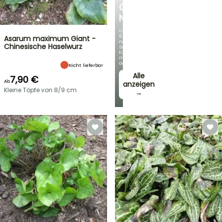
GERMANICA
NEUHEITEN
Über
60
Asarum maximum Giant -
neue
Chinesische Haselwurz
Sorten
für
Ihren
Garten!
Nicht lieferbar
Alle
7,90 €
Ab
anzeigen
Kleine Töpfe von 8/9 cm
→