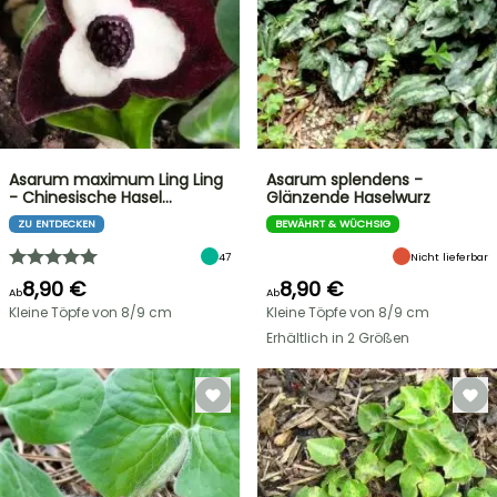
Asarum maximum Ling Ling
Asarum splendens -
- Chinesische Hasel…
Glänzende Haselwurz
ZU ENTDECKEN
BEWÄHRT & WÜCHSIG
47
Nicht lieferbar
8,90 €
8,90 €
Ab
Ab
Kleine Töpfe von 8/9 cm
Kleine Töpfe von 8/9 cm
Erhältlich in 2 Größen