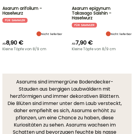
Asarum arifolium -
Asarum epigynum
Haselwurz
Takasago Saishin -
Haselwurz
FÜR SAMMLER
FÜR SAMMLER
Nicht lieferbar
Nicht lieferbar
8,90 €
7,90 €
Ab
Ab
Kleine Töpfe von 8/9 cm
Kleine Töpfe von 8/9 cm
Asarums sind immergrüne Bodendecker-
Stauden aus bergigen Laubwäldern mit
herzförmigen und immer dekorativen Blättern.
Die Blüten sind immer unter dem Laub versteckt,
daher empfiehlt es sich, Asarums erhöht zu
pflanzen, um eine Chance zu haben, diese
Kuriositäten zu sehen. Asarums wachsen im
Schatten und bevorzugen feuchte bis nasse