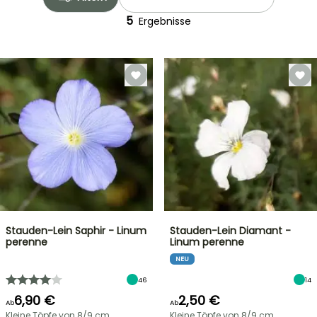
5
Ergebnisse
Stauden-Lein Saphir - Linum
Stauden-Lein Diamant -
perenne
Linum perenne
NEU
46
14
6,90 €
2,50 €
Ab
Ab
Kleine Töpfe von 8/9 cm
Kleine Töpfe von 8/9 cm