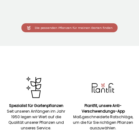
Die passenden Pflanzen für meinen Garten finden
Spezialist für Gartenpflanzen
Plantfit, unsere Anti-
Seit unseren Anfängen im Jahr
Verschwendungs-App
1950 legen wir Wert auf die
Maßgeschneiderte Ratschläge,
Qualität unserer Pflanzen und
um die für Sie richtigen Pflanzen
unseres Service.
auszuwählen.