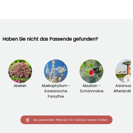
Haben Sie nicht das Passende gefunden?
→
Abelien
Abeliophyllum -
Abutilon -
Adansoni
Koreanische
Schönmalve
Affenbrot
Forsythie
Die passenden Pflanzen für meinen Garten finden