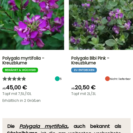
Polygala myrtifolia -
Polygala Bibi Pink -
Kreuzblume
Kreuzblume
BEWÄHRT & WÜCHSIG
ZU ENTDECKEN
5
Nicht lieferbar
45,00 €
20,50 €
Ab
Ab
Topf mit 7,5L/10L
Topf mit 2L/3L
Erhältlich in 2 Größen
Die
Polygala myrtifolia,
, auch bekannt als