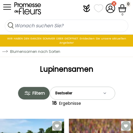
Zum Inhalt springen
0
Plantfit
Meine Favoritenli
Mein Konto
Waren
0
WIR HABEN DEN GANZEN SOMMER ÜBER GEÖFFNET: Entdecken Sie unsere aktuellen
Angebote!
⋯
>
Blumensamen nach Sorten
Lupinensamen
Filtern
18
Ergebnisse