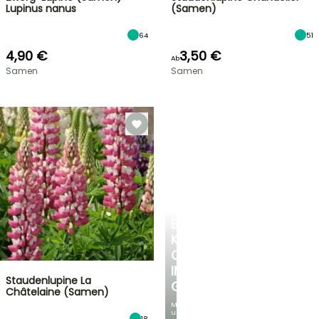
Lupinus nanus
(Samen)
64
51
4,90 €
3,50 €
Ab
Samen
Samen
EINE
KÜHLE
OASE
IM
Staudenlupine La
GARTEN
Châtelaine (Samen)
Mit
unseren
18