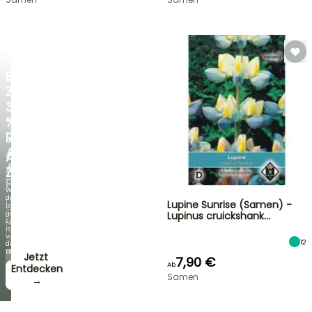
BLITZANGEBOT
BIS
ZU
30
%
RABATT
NEU
AUF
AGAPANTHUS
AUSGEWÄHLTE
ZAMBEZI
PFLANZEN!
Wenn
das
Entdecken
Lupine Sunrise (Samen) -
Laub
Sie
genauso
Lupinus cruickshank…
jede
spektakulär
Woche
ist
neue
wie
Angebote
12
die
Blüten!
Jetzt
7,90 €
Ab
zugreifen!
Entdecken
Samen
→
→