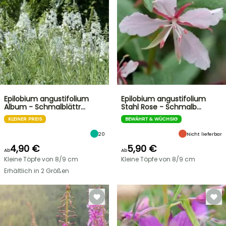
Epilobium angustifolium
Epilobium angustifolium
Album - Schmalblättr…
Stahl Rose - Schmalb…
KLEINER PREIS
BEWÄHRT & WÜCHSIG
20
Nicht lieferbar
4,90 €
5,90 €
Ab
Ab
Kleine Töpfe von 8/9 cm
Kleine Töpfe von 8/9 cm
Erhältlich in 2 Größen