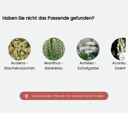
Haben Sie nicht das Passende gefunden?
→
Acaena -
Akanthus -
Achillea -
Aconitu
Stachelnüsschen
Bärenklau
Schafgarbe
Eisenhu
Die passenden Pflanzen für meinen Garten finden