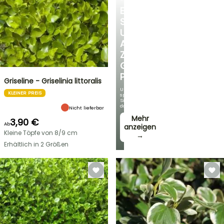
ENTDECKEN
SIE
UNSERE
AUSWAHL
ZU
GÜNSTIGEN
PREISEN
Griseline - Griselinia littoralis
Und
KLEINER PREIS
sparen
Sie
dabei!
Nicht lieferbar
Mehr
3,90 €
Ab
anzeigen
Kleine Töpfe von 8/9 cm
→
Erhältlich in 2 Größen