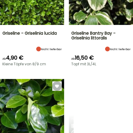
Griseline - Griselinia lucida
Griseline Bantry Bay -
Griselinia littoralis
Nicht lieferbar
Nicht lieferbar
4,90 €
16,50 €
Ab
Ab
Kleine Töpfe von 8/9 cm
Topf mit 3L/4L
FRÜHLINGSZWIEBELN
IRIS
GERMANICA