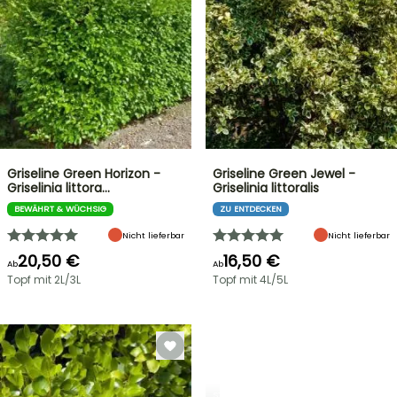
Griseline Green Horizon -
Griseline Green Jewel -
Griselinia littora…
Griselinia littoralis
BEWÄHRT & WÜCHSIG
ZU ENTDECKEN
Nicht lieferbar
Nicht lieferbar
20,50 €
16,50 €
Ab
Ab
Topf mit 2L/3L
Topf mit 4L/5L
STRÄUCHER