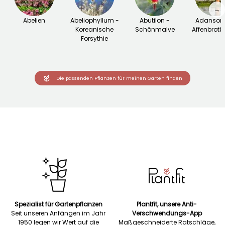
→
Abelien
Abeliophyllum -
Abutilon -
Adansoni
Koreanische
Schönmalve
Affenbrot
Forsythie
Die passenden Pflanzen für meinen Garten finden
Spezialist für Gartenpflanzen
Plantfit, unsere Anti-
Seit unseren Anfängen im Jahr
Verschwendungs-App
1950 legen wir Wert auf die
Maßgeschneiderte Ratschläge,