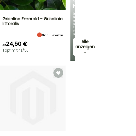
NEUHEITEN
Über
60
Griseline Emerald - Griselinia
neue
littoralis
Sorten
für
Ihren
Garten!
Nicht lieferbar
Alle
24,50 €
Ab
anzeigen
Topf mit 4L/5L
→