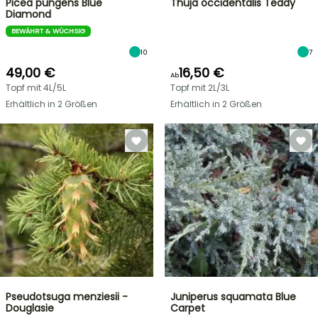
Picea pungens Blue
Thuja occidentalis Teddy
Diamond
BEWÄHRT & WÜCHSIG
10
7
49,00 €
16,50 €
Ab
Topf mit 4L/5L
Topf mit 2L/3L
Erhältlich in 2 Größen
Erhältlich in 2 Größen
Pseudotsuga menziesii -
Juniperus squamata Blue
Douglasie
Carpet