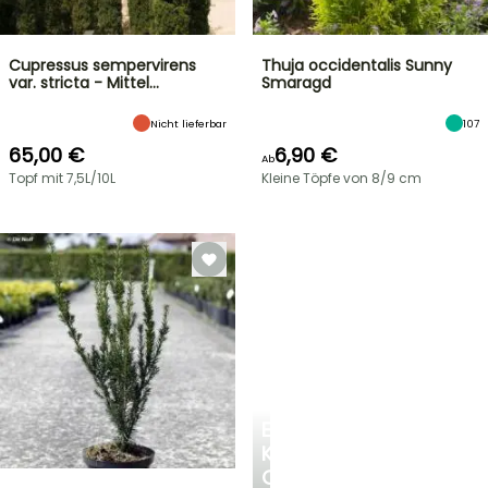
Cupressus sempervirens
Thuja occidentalis Sunny
var. stricta - Mittel…
Smaragd
Nicht lieferbar
107
65,00 €
6,90 €
Ab
Topf mit 7,5L/10L
Kleine Töpfe von 8/9 cm
EINE
KÜHLE
OASE