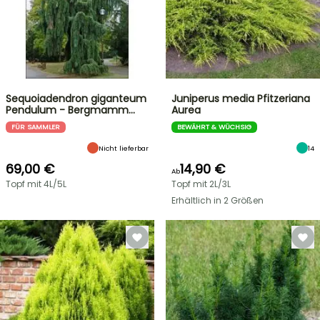
Sequoiadendron giganteum
Juniperus media Pfitzeriana
Pendulum - Bergmamm…
Aurea
FÜR SAMMLER
BEWÄHRT & WÜCHSIG
Nicht lieferbar
14
69,00 €
14,90 €
Ab
Topf mit 4L/5L
Topf mit 2L/3L
Erhältlich in 2 Größen