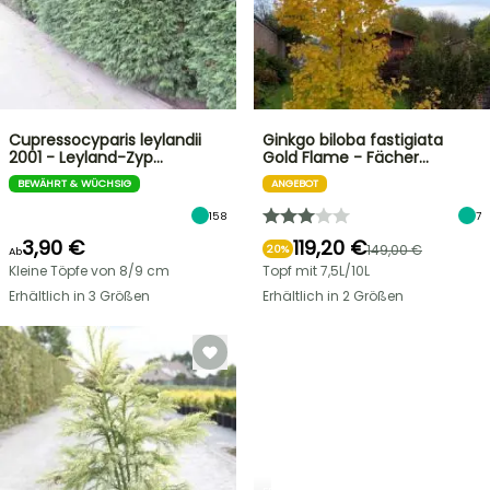
Cupressocyparis leylandii
Ginkgo biloba fastigiata
2001 - Leyland-Zyp…
Gold Flame - Fächer…
BEWÄHRT & WÜCHSIG
ANGEBOT
158
7
3,90 €
119,20 €
149,00 €
20%
Ab
Kleine Töpfe von 8/9 cm
Topf mit 7,5L/10L
Erhältlich in 3 Größen
Erhältlich in 2 Größen