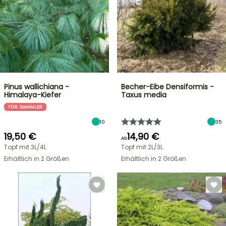
Pinus wallichiana -
Becher-Eibe Densiformis -
Himalaya-Kiefer
Taxus media
FÜR SAMMLER
10
35
19,50 €
14,90 €
Ab
Topf mit 3L/4L
Topf mit 2L/3L
Erhältlich in 2 Größen
Erhältlich in 2 Größen