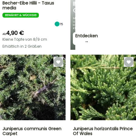
Becher-Eibe Hillii - Taxus
IM
media
GARTEN
BEWÄHRT & WÜCHSIG
Mit
unseren
75
schönsten
Kletterpflanzen!
4,90 €
Ab
Entdecken
Kleine Töpfe von 8/9 cm
→
Erhältlich in 2 Größen
Juniperus communis Green
Juniperus horizontalis Prince
Carpet
Of Wales