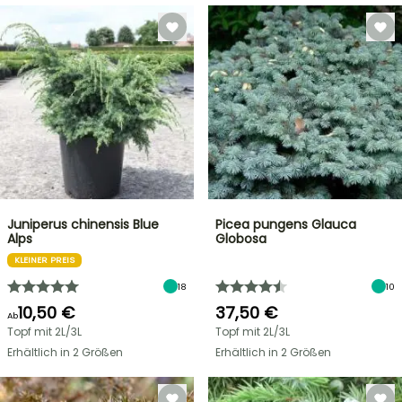
Juniperus chinensis Blue
Picea pungens Glauca
Alps
Globosa
KLEINER PREIS
18
10
10,50 €
37,50 €
Ab
Topf mit 2L/3L
Topf mit 2L/3L
Erhältlich in 2 Größen
Erhältlich in 2 Größen