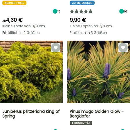
KLEINER PREIS
ZU ENTDECKEN
15
93
4,30 €
9,90 €
Ab
Kleine Töpfe von 8/9 cm
Kleine Töpfe von 7/8 cm
Erhältlich in 2 Größen
Erhältlich in 3 Größen
Juniperus pfitzeriana King of
Pinus mugo Golden Glow -
Spring
Bergkiefer
EXKLUSIVITÄT