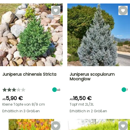
Juniperus chinensis Stricta
Juniperus scopulorum
Moonglow
43
7
5,90 €
16,50 €
Ab
Ab
Kleine Töpfe von 8/9 cm
Topf mit 2L/3L
Erhältlich in 3 Größen
Erhältlich in 2 Größen