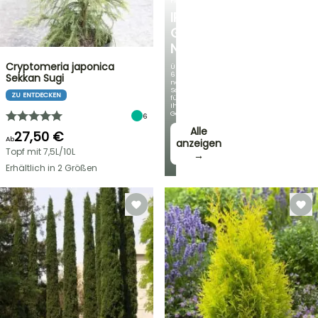
FRÜHLINGSZWIEBELN
IRIS
GERMANICA
NEUHEITEN
Cryptomeria japonica
Über
60
Sekkan Sugi
neue
Sorten
ZU ENTDECKEN
für
Ihren
Garten!
6
Alle
27,50 €
Ab
anzeigen
Topf mit 7,5L/10L
→
Erhältlich in 2 Größen