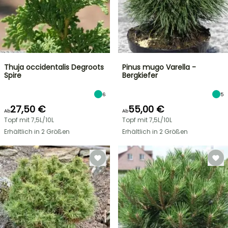
Thuja occidentalis Degroots
Pinus mugo Varella -
Spire
Bergkiefer
6
5
27,50 €
55,00 €
Ab
Ab
Topf mit 7,5L/10L
Topf mit 7,5L/10L
Erhältlich in 2 Größen
Erhältlich in 2 Größen