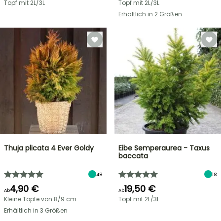
Topf mit 2L/3L
Topf mit 2L/3L
Erhältlich in 2 Größen
Thuja plicata 4 Ever Goldy
Eibe Semperaurea - Taxus
baccata
48
18
4,90 €
19,50 €
Ab
Ab
Kleine Töpfe von 8/9 cm
Topf mit 2L/3L
Erhältlich in 3 Größen