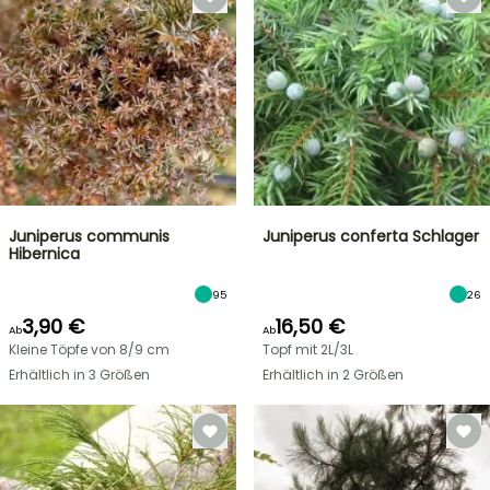
Juniperus communis
Juniperus conferta Schlager
Hibernica
95
26
3,90 €
16,50 €
Ab
Ab
Kleine Töpfe von 8/9 cm
Topf mit 2L/3L
Erhältlich in 3 Größen
Erhältlich in 2 Größen