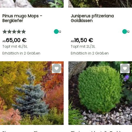
Pinus mugo Mops -
Juniperus pfitzeriana
Bergkiefer
Goldkissen
12
12
65,00 €
16,50 €
Ab
Ab
Topf mit 4L/5L
Topf mit 2L/3L
Erhältlich in 2 Größen
Erhältlich in 2 Größen