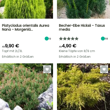
Platycladus orientalis Aurea
Becher-Eibe Hicksii - Taxus
Nana - Morgenlä…
media
19
118
9,90 €
4,90 €
Ab
Ab
Topf mit 2L/3L
Kleine Töpfe von 8/9 cm
Erhältlich in 2 Größen
Erhältlich in 2 Größen