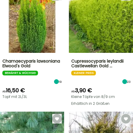
Chamaecyparis lawsoniana
Cupressocyparis leylandii
Elwood's Gold
Castlewellan Gold …
BEWÄHRT & WÜCHSIG
KLEINER PREIS
19
23
16,50 €
3,90 €
Ab
Ab
Topf mit 2L/3L
Kleine Töpfe von 8/9 cm
Erhältlich in 2 Größen