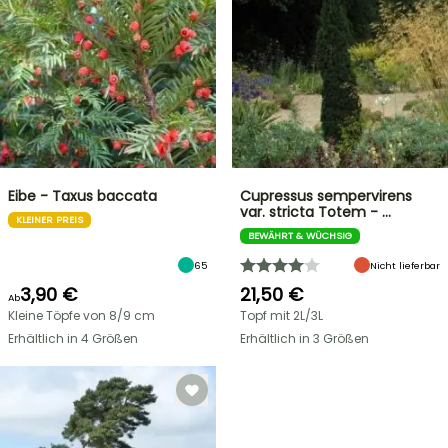
Eibe - Taxus baccata
Cupressus sempervirens
var. stricta Totem - …
KLEINER PREIS
BEWÄHRT & WÜCHSIG
65
Nicht lieferbar
3,90 €
21,50 €
Ab
Kleine Töpfe von 8/9 cm
Topf mit 2L/3L
Erhältlich in 4 Größen
Erhältlich in 3 Größen