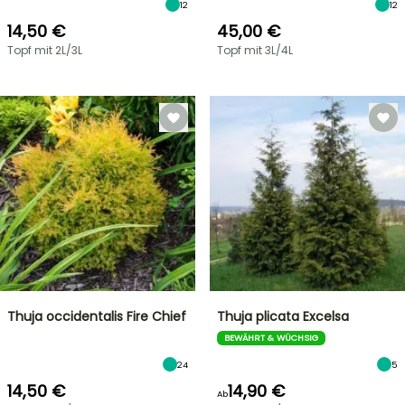
12
12
14,50 €
45,00 €
Topf mit 2L/3L
Topf mit 3L/4L
Thuja occidentalis Fire Chief
Thuja plicata Excelsa
BEWÄHRT & WÜCHSIG
24
5
14,50 €
14,90 €
Ab