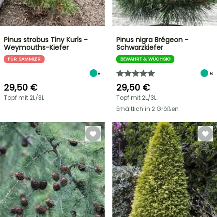
Pinus strobus Tiny Kurls -
Pinus nigra Brégeon -
Weymouths-Kiefer
Schwarzkiefer
FÜR SAMMLER
BEWÄHRT & WÜCHSIG
8
16
29,50 €
29,50 €
Topf mit 2L/3L
Topf mit 2L/3L
Erhältlich in 2 Größen