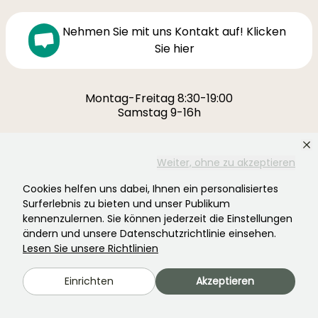
Nehmen Sie mit uns Kontakt auf! Klicken
Sie hier
Montag-Freitag 8:30-19:00
Samstag 9-16h
Ferme de la Cœuillerie
1012 rue Roger Lecerf
Weiter, ohne zu akzeptieren
59840 Premesques
Cookies helfen uns dabei, Ihnen ein personalisiertes
Frankreich
Surferlebnis zu bieten und unser Publikum
kennenzulernen. Sie können jederzeit die Einstellungen
Kontaktieren Sie uns →
ändern und unsere Datenschutzrichtlinie einsehen.
Lesen Sie unsere Richtlinien
MEHR ALS 3700 ZERTIFIZIERTE BEWERTUNGEN:
IHRE ERFAHRUNG IST UNS WICHTIG
Einrichten
Akzeptieren
.