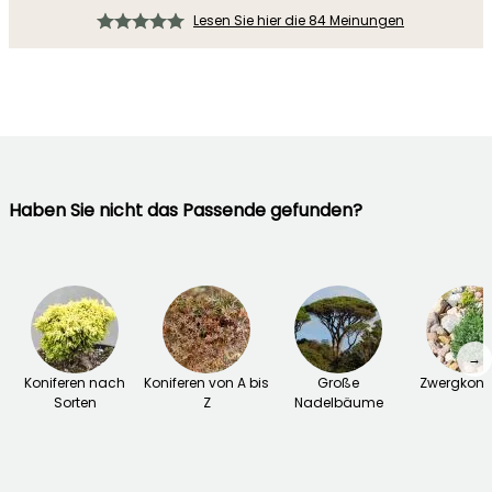
Lesen Sie hier die 84 Meinungen
Haben Sie nicht das Passende gefunden?
→
Koniferen nach
Koniferen von A bis
Große
Zwergkonif
Sorten
Z
Nadelbäume