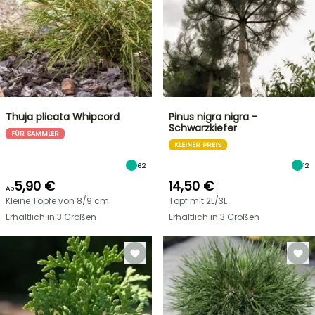
Thuja plicata Whipcord
Pinus nigra nigra -
Schwarzkiefer
FÜR SAMMLER
KLEINER PREIS
62
12
5,90 €
14,50 €
Ab
Kleine Töpfe von 8/9 cm
Topf mit 2L/3L
Erhältlich in 3 Größen
Erhältlich in 3 Größen