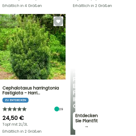
Erhältlich in 4 Größen
Erhältlich in 2 Größen
PLANTFIT
PERSÖNLICHE
BERATUNG
Cephalotaxus harringtonia
FÜR
Fastigiata - Harri…
IHREN
ZU ENTDECKEN
GARTEN
29
Entdecken
24,50 €
Sie Plantfit
Topf mit 2L/3L
→
Erhältlich in 2 Größen