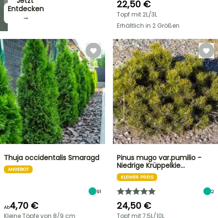
Jetzt
22,50 €
zugreifen!
Entdecken
Topf mit 2L/3L
→
→
Erhältlich in 2 Größen
Thuja occidentalis Smaragd
Pinus mugo var.pumilio -
Niedrige Krüppelkie…
ANGEBOT
KLEINER PREIS
91
2
4,70 €
24,50 €
Ab
Kleine Töpfe von 8/9 cm
Topf mit 7,5L/10L