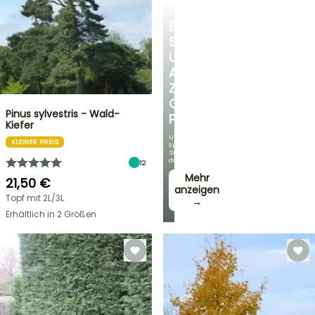
STRÄUCHER
ENTDECKEN
SIE
UNSERE
AUSWAHL
ZU
GÜNSTIGEN
Pinus sylvestris - Wald-
PREISEN
Kiefer
Und
KLEINER PREIS
sparen
Sie
dabei!
12
Mehr
21,50 €
anzeigen
Topf mit 2L/3L
→
Erhältlich in 2 Größen