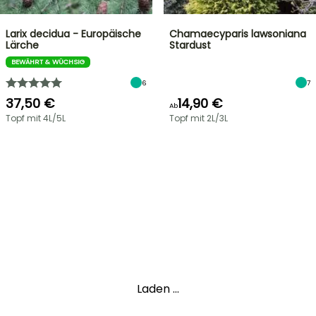
Larix decidua - Europäische
Chamaecyparis lawsoniana
Lärche
Stardust
BEWÄHRT & WÜCHSIG
6
7
37,50 €
14,90 €
Ab
Topf mit 4L/5L
Topf mit 2L/3L
Laden ...