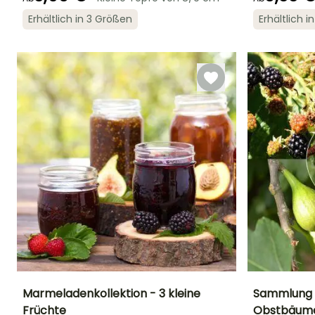
Geeigneter
Winterhärte
Blütezeit
Blütezeit
Zeitraum für die
Bis zu -12°C
Erhältlich in 3 Größen
Erhältlich 
Juli für
Oktober für
Pflanzung
September
November
März für Mai
Marmeladenkollektion - 3 kleine
Sammlung C
Früchte
Obstbäume