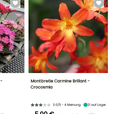
 -
Montbretie Carmine Brillant -
Crocosmia
Standort
Höhe bei Reife
Breite bei Reife
Standort
Sonne
70 cm
30 cm
Sonne
3.0/5 - 4 Meinung
21
auf Lager