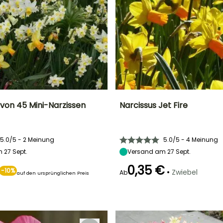
on 45 Mini-Narzissen
Narcissus Jet Fire
Breite bei Reife
Standort
Höhe bei Reife
Breite bei Reife
10 cm
Sonne,
25 cm
10 cm
5.0/5 - 2 Meinung
5.0/5 - 4 Meinung
Halbschatten
 27 Sept.
Versand am 27 Sept.
0,35 €
-10%
•
Zwiebel
Ab
auf den ursprünglichen Preis
Geeigneter
Winterhärte
Geeigneter
Blütezeit
Zeitraum für die
Zeitraum für die
Bis zu -23,5°C
März
Pflanzung
Pflanzung
September für
September für
November
November