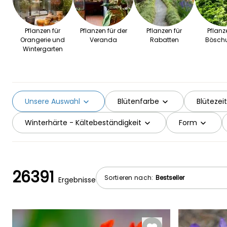
Pflanzen für
Pflanzen für der
Pflanzen für
Pflanz
Orangerie und
Veranda
Rabatten
Bösch
Wintergarten
Unsere Auswahl
Blütenfarbe
Blütezeit
Winterhärte - Kältebeständigkeit
Form
26391
Sortieren nach:
Ergebnisse