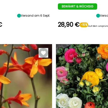
te
Standort
Durchmesser der
Zeitraum der Ernte
Frucht
Sonne
BEWÄHRT & WÜCHSIG
3 cm
er
Mai für Oktober
Versand am 6 Sept.
Vers
€
28,90 €
-15%
auf den ursprün
Breite bei Reife
Standort
Se
30 cm
Sonne,
Halbschatten