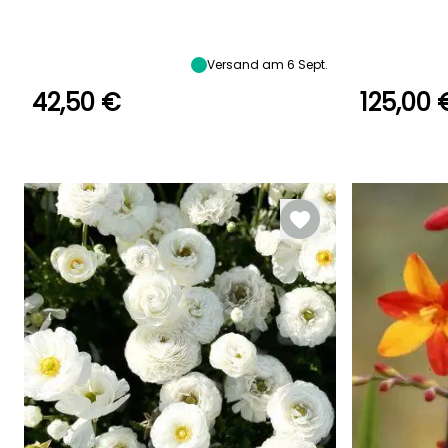
Zeitraum der Ernte
Standort
Zeitraum der Ern
Sonne,
Halbschatten
Juni für Oktober
Juni für Oktob
Versand am 6 Sept.
42,50 €
125,00 