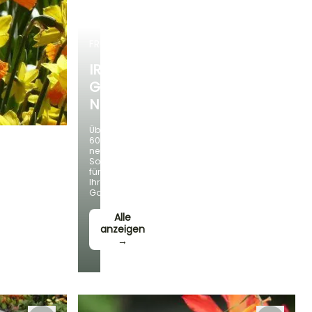
FRÜHLINGSZWIEBELN
IRIS
GERMANICA
NEUHEITEN
Über
60
neue
Sorten
für
Standort
Ihren
Sonne,
Garten!
Halbschatten
Alle
anzeigen
→
Winterhärte
Bis zu -23,5°C