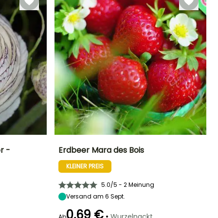
r -
Erdbeer Mara des Bois
KLEINER PREIS
Standort
Zeitraum der Ernte
Höhe bei Reife
Breite bei Reife
Sonne,
25 cm
30 cm
Halbschatten
Juni für Oktober
5.0/5 - 2 Meinung
Versand am 6 Sept.
0,69 €
•
Wurzelnackt
Ab