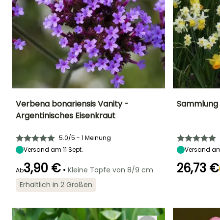
Verbena bonariensis Vanity -
Sammlung v
Argentinisches Eisenkraut
Höhe bei Reife
Breite bei Reife
Standort
Höhe bei Reife
75 cm
45 cm
Sonne
20 cm
5.0/5 - 1 Meinung
Versand am 11 Sept.
Versand am
3,90 €
26,73 €
•
Kleine Töpfe von 8/9 cm
Ab
Geeigneter
Winterhärte
Blütezeit
Zeitraum für die
Bis zu -9,5°C
Blütezeit
Erhältlich in 2 Größen
Juni für Oktober
Pflanzung
März für April
März für Mai,
September für
Oktober