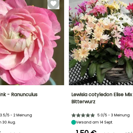
ink - Ranunculus
Lewisia cotyledon Elise Mix
Bitterwurz
Breite bei Reife
Standort
Höhe bei Reife
Breite bei Reife
20 cm
Sonne,
25 cm
25 cm
3.5/5 - 2 Meinung
5.0/5 - 3 Meinung
Halbschatten
 30 Aug.
Versand am 14 Sept.