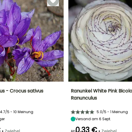
us - Crocus sativus
Ranunkel White Pink Bicolo
Ranunculus
Breite bei Reife
Standort
Höhe bei Reife
Breite bei Reife
10 cm
Sonne
35 cm
20 cm
4.7/5 - 10 Meinung
5.0/5 - 1 Meinung
ger
Versand am 6 Sept.
€
0,33 €
•
•
Zwiebel
Zwiebel
Ab