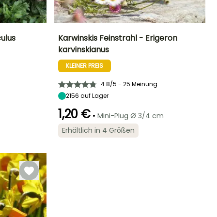
ulus
Karwinskis Feinstrahl - Erigeron
karvinskianus
Standort
Höhe bei Reife
Breite bei Reife
Standort
Sonne,
20 cm
50 cm
Sonne,
KLEINER PREIS
Halbschatten
Halbschatten
4.8/5 - 25 Meinung
2156
auf Lager
1,20 €
•
Mini-Plug Ø 3/4 cm
Winterhärte
Geeigneter
Winterhärte
Blütezeit
Zeitraum für die
Bis zu -6,5°C
Bis zu -15°C
Mai für Oktober
Pflanzung
Erhältlich in 4 Größen
März für Mai