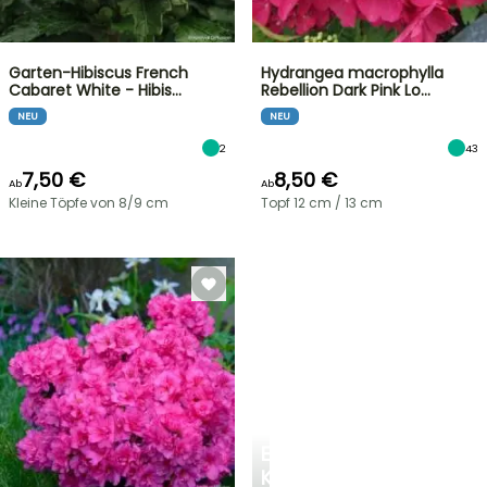
Garten-Hibiscus French
Hydrangea macrophylla
Cabaret White - Hibis…
Rebellion Dark Pink Lo…
NEU
NEU
2
43
7,50 €
8,50 €
Ab
Ab
Kleine Töpfe von 8/9 cm
Topf 12 cm / 13 cm
EINE
KÜHLE