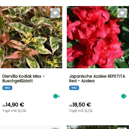
Diervilla Kodiak Mixx -
Japanische Azalee REPETITA
Buschgeißblatt
Red - Azalea
NEU
NEU
6
1
14,90 €
18,50 €
Ab
Ab
Topf mit 3L/4L
Topf mit 2L/3L