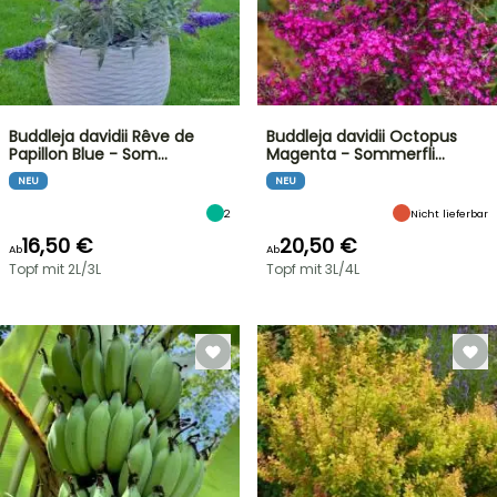
Buddleja davidii Rêve de
Buddleja davidii Octopus
Papillon Blue - Som…
Magenta - Sommerfli…
NEU
NEU
2
Nicht lieferbar
16,50 €
20,50 €
Ab
Ab
Topf mit 2L/3L
Topf mit 3L/4L