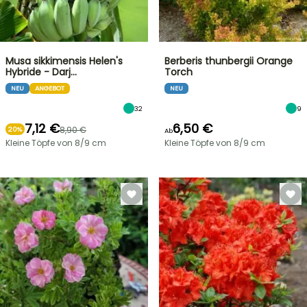
Musa sikkimensis Helen's
Berberis thunbergii Orange
Hybride - Darj…
Torch
NEU
ANGEBOT
NEU
32
9
7,12 €
6,50 €
8,90 €
20%
Ab
Kleine Töpfe von 8/9 cm
Kleine Töpfe von 8/9 cm