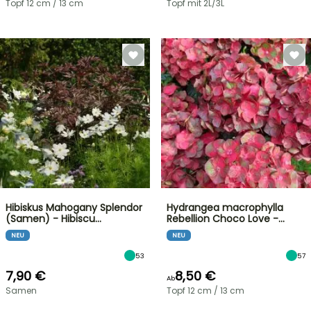
Topf 12 cm / 13 cm
Topf mit 2L/3L
Hibiskus Mahogany Splendor
Hydrangea macrophylla
(Samen) - Hibiscu…
Rebellion Choco Love -…
NEU
NEU
53
57
7,90 €
8,50 €
Ab
Samen
Topf 12 cm / 13 cm