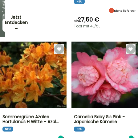
spektakulär
NEU
Woche
ist
neue
wie
Angebote
Nicht lieferbar
die
Blüten!
Jetzt
27,50 €
Ab
zugreifen!
Entdecken
Topf mit 4L/5L
→
→
Sommergrüne Azalee
Camellia Baby Sis Pink -
Hortulanus H Witte - Azal…
Japanische Kamelie
NEU
NEU