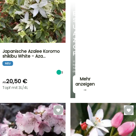
STRÄUCHER
ENTDECKEN
SIE
UNSERE
AUSWAHL
ZU
GÜNSTIGEN
Japanische Azalee Koromo
PREISEN
shikibu White - Aza…
Und
NEU
sparen
Sie
dabei!
3
Mehr
20,50 €
Ab
anzeigen
Topf mit 3L/4L
→