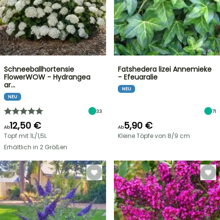
Schneeballhortensie
Fatshedera lizei Annemieke
FlowerWOW - Hydrangea
- Efeuaralie
ar…
NEU
NEU
33
71
12,50 €
5,90 €
Ab
Ab
Topf mit 1L/1,5L
Kleine Töpfe von 8/9 cm
Erhältlich in 2 Größen