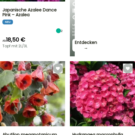
OASE
Japanische Azalee Dance
IM
Pink – Azalea
GARTEN
NEU
Mit
unseren
2
schönsten
Kletterpflanzen!
18,50 €
Ab
Entdecken
Topf mit 2L/3L
→
Abutilon megapotanicum
Hydrangea macrophylla