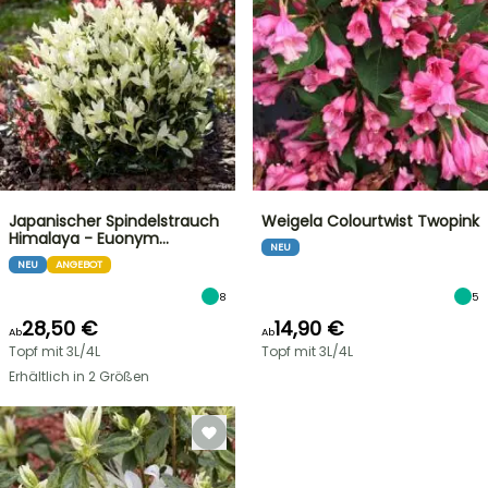
Japanischer Spindelstrauch
Weigela Colourtwist Twopink
Himalaya - Euonym…
NEU
NEU
ANGEBOT
8
5
28,50 €
14,90 €
Ab
Ab
Topf mit 3L/4L
Topf mit 3L/4L
Erhältlich in 2 Größen