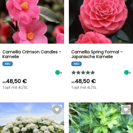
Camellia Crimson Candles -
Camellia Spring Formal -
Kamelie
Japanische Kamelie
NEU
NEU
4
4
48,50 €
48,50 €
Ab
Ab
Topf mit 4L/5L
Topf mit 4L/5L