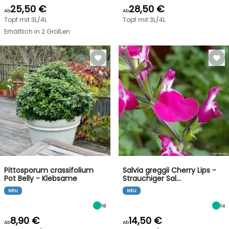
25,50 €
28,50 €
Ab
Ab
Topf mit 3L/4L
Topf mit 3L/4L
Erhältlich in 2 Größen
Pittosporum crassifolium
Salvia greggii Cherry Lips -
Pot Belly - Klebsame
Strauchiger Sal…
NEU
NEU
18
14
8,90 €
14,50 €
Ab
Ab