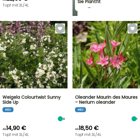
Sie Plantfit
Topf mit 3L/4L
→
Weigela Colourtwist Sunny
Oleander Maurin des Maures
Side Up
– Nerium oleander
NEU
NEU
8
1
14,90 €
18,50 €
Ab
Ab
Topf mit 3L/4L
Topf mit 3L/4L