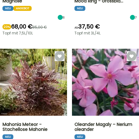
Magnolie
Mood Ring - Grossblä…
NEU
ANGEBOT
NEU
11
7
68,00 €
37,50 €
85,00 €
20%
Ab
Topf mit 7,5L/10L
Topf mit 3L/4L
Mahonia Meteor -
Oleander Magaly – Nerium
Stachellose Mahonie
oleander
NEU
NEU