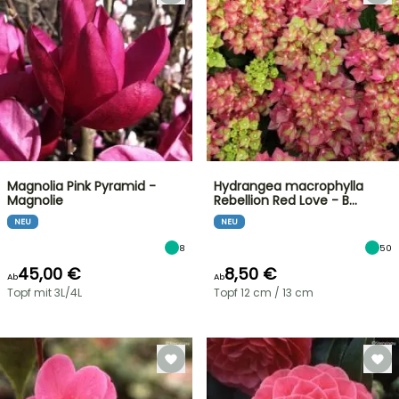
Magnolia Pink Pyramid -
Hydrangea macrophylla
Magnolie
Rebellion Red Love - B…
NEU
NEU
8
50
45,00 €
8,50 €
Ab
Ab
Topf mit 3L/4L
Topf 12 cm / 13 cm