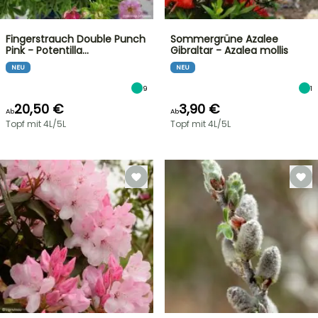
Fingerstrauch Double Punch
Sommergrüne Azalee
Pink - Potentilla…
Gibraltar - Azalea mollis
NEU
NEU
9
1
20,50 €
3,90 €
Ab
Ab
Topf mit 4L/5L
Topf mit 4L/5L