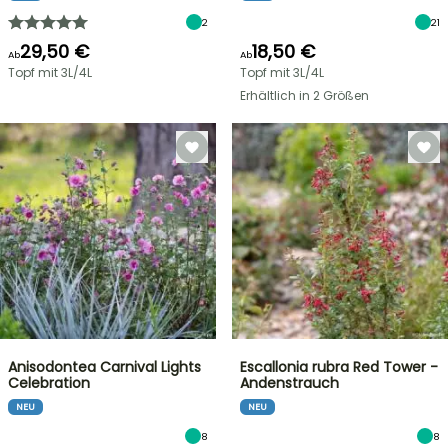
2
21
29,50 €
18,50 €
Ab
Ab
Topf mit 3L/4L
Topf mit 3L/4L
Erhältlich in 2 Größen
Anisodontea Carnival Lights
Escallonia rubra Red Tower -
Celebration
Andenstrauch
NEU
NEU
8
8