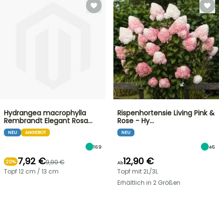
Hydrangea macrophylla
Rispenhortensie Living Pink &
Rembrandt Elegant Rosa…
Rose - Hy…
NEU
ANGEBOT
NEU
169
46
7,92 €
12,90 €
9,90 €
20%
Ab
Topf 12 cm / 13 cm
Topf mit 2L/3L
Erhältlich in 2 Größen