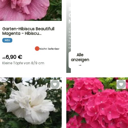
FRÜHLINGSZWIEBELN
IRIS
GERMANICA
NEUHEITEN
Garten-Hibiscus Beautifull
Über
60
Magenta - Hibiscu…
neue
Sorten
NEU
für
Ihren
Garten!
Nicht lieferbar
Alle
6,90 €
Ab
anzeigen
Kleine Töpfe von 8/9 cm
→