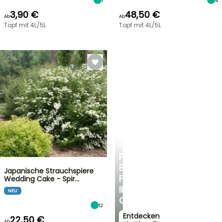
1
4
3,90 €
48,50 €
Ab
Ab
Topf mit 4L/5L
Topf mit 4L/5L
PLANTFIT
PERSÖNLICHE
BERATUNG
Japanische Strauchspiere
FÜR
Wedding Cake - Spir…
IHREN
NEU
GARTEN
12
Entdecken
22,50 €
Ab