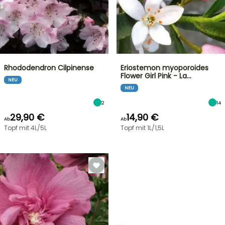
Rhododendron Cilpinense
Eriostemon myoporoides
Flower Girl Pink - La…
NEU
NEU
2
14
29,90 €
14,90 €
Ab
Ab
Topf mit 4L/5L
Topf mit 1L/1,5L