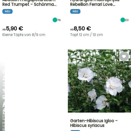
Red Trumpet - Schönma…
Rebellion Ferrari Love…
NEU
NEU
76
23
5,90 €
8,50 €
Ab
Ab
Kleine Töpfe von 8/9 cm
Topf 12 cm / 13 cm
BLITZANGEBOT
BIS
ZU
30
%
RABATT
NEU
AUF
AGAPANTHUS
AUSGEWÄHLTE
ZAMBEZI
PFLANZEN!
Wenn
Garten-Hibiscus Igloo -
das
Entdecken
Hibiscus syriacus
Laub
Sie
genauso
jede