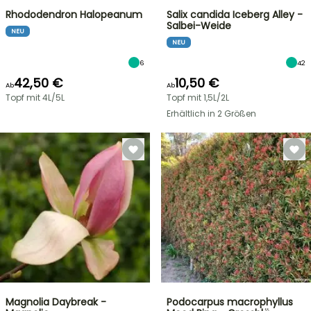
Rhododendron Halopeanum
Salix candida Iceberg Alley -
Salbei-Weide
NEU
NEU
6
42
42,50 €
10,50 €
Ab
Ab
Topf mit 4L/5L
Topf mit 1,5L/2L
Erhältlich in 2 Größen
Magnolia Daybreak -
Podocarpus macrophyllus