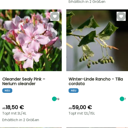
Erhältlich in 2 Größen
Oleander Sealy Pink –
Winter-Linde Rancho - Tilia
Nerium oleander
cordata
NEU
NEU
19
7
18,50 €
59,00 €
Ab
Ab
Topf mit 3L/4L
Topf mit 12L/15L
Erhältlich in 2 Größen