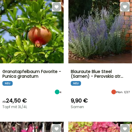
Granatapfelbaum Favorite -
Blauraute Blue Steel
Punica granatum
(Samen) - Perovskia atr…
NEU
NEU
4
Plan. 1/27
24,50 €
9,90 €
Ab
Topf mit 3L/4L
Samen