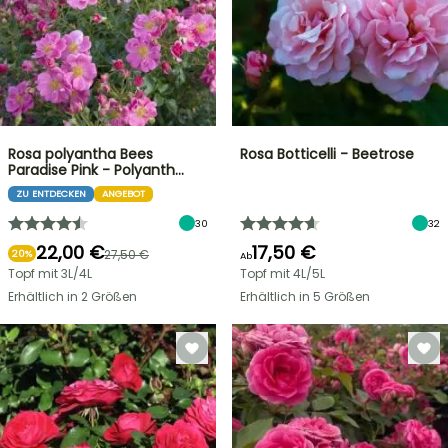
Rosa polyantha Bees
Rosa Botticelli - Beetrose
Paradise Pink - Polyanth…
ZU ENTDECKEN
ANGEBOT
30
32
22,00 €
17,50 €
27,50 €
20%
Ab
Topf mit 3L/4L
Topf mit 4L/5L
Erhältlich in 2 Größen
Erhältlich in 5 Größen