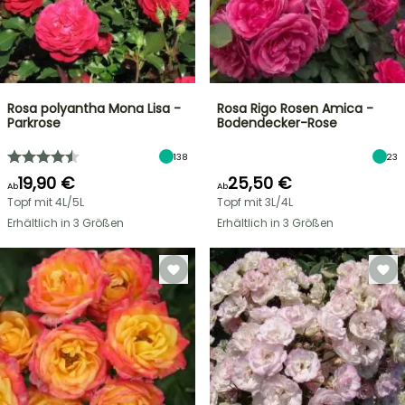
Rosa polyantha Mona Lisa -
Rosa Rigo Rosen Amica -
Parkrose
Bodendecker-Rose
138
23
19,90 €
25,50 €
Ab
Ab
Topf mit 4L/5L
Topf mit 3L/4L
Erhältlich in 3 Größen
Erhältlich in 3 Größen