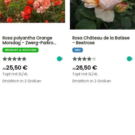
Rosa polyantha Orange
Rosa Château de la Batisse
Morsdag - Zwerg-Parkro…
- Beetrose
BEWÄHRT & WÜCHSIG
NEU
1
1
25,50 €
26,50 €
Ab
Ab
Topf mit 3L/4L
Topf mit 3L/4L
Erhältlich in 2 Größen
Erhältlich in 2 Größen