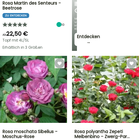
Rosa Martin des Senteurs -
IM
Beetrose
GARTEN
ZU ENTDECKEN
Mit
unseren
10
schönsten
Kletterpflanzen!
22,50 €
Ab
Entdecken
Topf mit 4L/5L
→
Erhältlich in 3 Größen
Rosa moschata Sibelius -
Rosa polyantha Zepeti
Moschus-Rose
Meibenbino - Zwerg-Par…