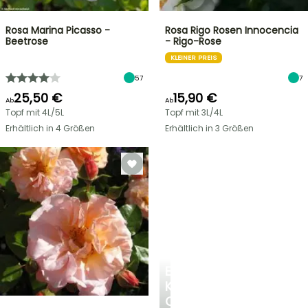
Rosa Marina Picasso -
Rosa Rigo Rosen Innocencia
Beetrose
- Rigo-Rose
KLEINER PREIS
57
7
25,50 €
15,90 €
Ab
Ab
Topf mit 4L/5L
Topf mit 3L/4L
Erhältlich in 4 Größen
Erhältlich in 3 Größen
EINE
KÜHLE
OASE