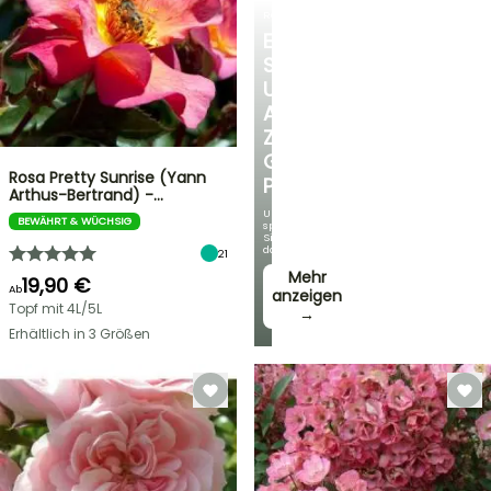
ROSEN
ENTDECKEN
SIE
UNSERE
AUSWAHL
ZU
GÜNSTIGEN
Rosa Pretty Sunrise (Yann
PREISEN
Arthus-Bertrand) -…
Und
BEWÄHRT & WÜCHSIG
sparen
Sie
dabei!
21
Mehr
19,90 €
Ab
anzeigen
Topf mit 4L/5L
→
Erhältlich in 3 Größen