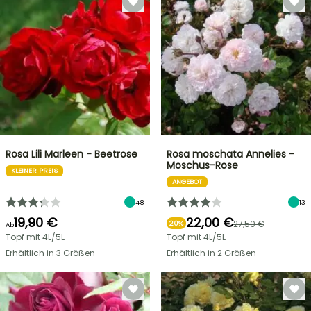
Rosa Lili Marleen - Beetrose
Rosa moschata Annelies -
Moschus-Rose
KLEINER PREIS
ANGEBOT
48
13
19,90 €
22,00 €
27,50 €
20%
Ab
Topf mit 4L/5L
Topf mit 4L/5L
Erhältlich in 3 Größen
Erhältlich in 2 Größen