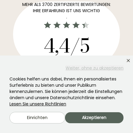
MEHR ALS 3700 ZERTIFIZIERTE BEWERTUNGEN:
IHRE ERFAHRUNG IST UNS WICHTIG
.
4,4/5
Alle Bewertungen →
Weiter, ohne zu akzeptieren
Der Lieblingsnewsletter für Ihren Garten →
Cookies helfen uns dabei, Ihnen ein personalisiertes
Erhalten Sie unsere aktuellen Nachrichten und Ideen,
Surferlebnis zu bieten und unser Publikum
damit Ihr Garten das ganze Jahr über davon profitiert.
kennenzulernen. Sie können jederzeit die Einstellungen
ändern und unsere Datenschutzrichtlinie einsehen.
Lesen Sie unsere Richtlinien
Einrichten
Akzeptieren
Registrieren Sie sich →