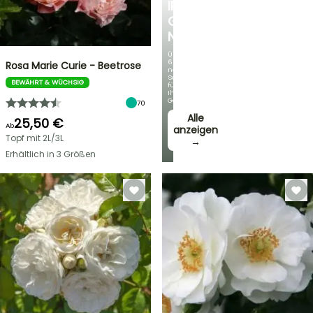
IRIS
GERMANICA
NEUHEITEN
Über
60
Rosa Marie Curie - Beetrose
neue
Sorten
BEWÄHRT & WÜCHSIG
für
Ihren
Garten!
70
Alle
25,50 €
Ab
anzeigen
Topf mit 2L/3L
→
Erhältlich in 3 Größen