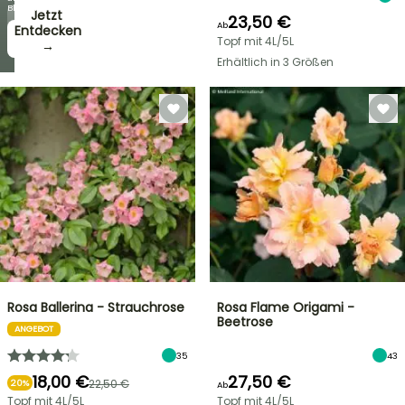
Blüten!
Jetzt
23,50 €
Ab
zugreifen!
Entdecken
Topf mit 4L/5L
→
→
Erhältlich in 3 Größen
Rosa Ballerina - Strauchrose
Rosa Flame Origami -
Beetrose
ANGEBOT
35
43
18,00 €
27,50 €
22,50 €
20%
Ab
Topf mit 4L/5L
Topf mit 4L/5L