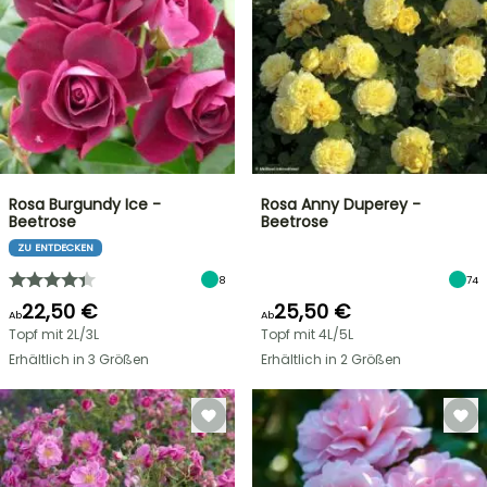
Rosa Burgundy Ice -
Rosa Anny Duperey -
Beetrose
Beetrose
ZU ENTDECKEN
8
74
22,50 €
25,50 €
Ab
Ab
Topf mit 2L/3L
Topf mit 4L/5L
Erhältlich in 3 Größen
Erhältlich in 2 Größen