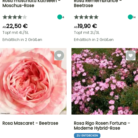
Rosa moschata Kathleen -
Rosa Remembrance -
Moschus-Rose
Beetrose
4
14
22,50 €
19,90 €
Ab
Ab
Topf mit 4L/5L
Topf mit 2L/3L
Erhältlich in 2 Größen
Erhältlich in 2 Größen
Rosa Mascaret - Beetrose
Rosa Rigo Rosen Fortuna -
Moderne Hybrid-Rose
ZU ENTDECKEN