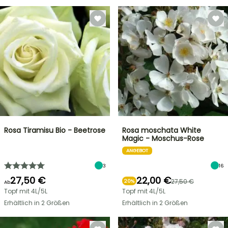
Rosa Tiramisu Bio - Beetrose
Rosa moschata White
Magic - Moschus-Rose
ANGEBOT
3
16
27,50 €
22,00 €
27,50 €
20%
Ab
Topf mit 4L/5L
Topf mit 4L/5L
Erhältlich in 2 Größen
Erhältlich in 2 Größen