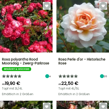
Rosa polyantha Rood
Rosa Perle d'or - Historische
Moorsdag - Zwerg-Parkrose
Rose
BEWÄHRT & WÜCHSIG
4
20
19,90 €
22,50 €
Ab
Ab
Topf mit 3L/4L
Topf mit 4L/5L
Erhältlich in 2 Größen
Erhältlich in 2 Größen