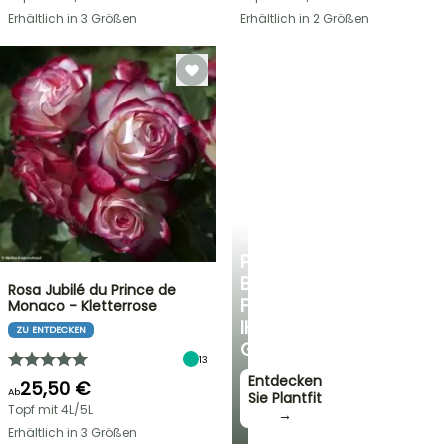
Erhältlich in 3 Größen
Erhältlich in 2 Größen
PLANTFIT
PERSÖNLICHE
BERATUNG
Rosa Jubilé du Prince de
FÜR
Monaco - Kletterrose
IHREN
ZU ENTDECKEN
GARTEN
13
Entdecken
25,50 €
Ab
Sie Plantfit
Topf mit 4L/5L
→
Erhältlich in 3 Größen