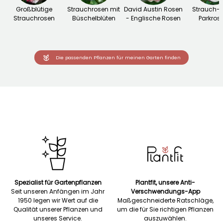
Großblütige
Strauchrosen mit
David Austin Rosen
Strauch-
Strauchrosen
Büschelblüten
- Englische Rosen
Parkros
Die passenden Pflanzen für meinen Garten finden
Spezialist für Gartenpflanzen
Plantfit, unsere Anti-
Seit unseren Anfängen im Jahr
Verschwendungs-App
1950 legen wir Wert auf die
Maßgeschneiderte Ratschläge,
Qualität unserer Pflanzen und
um die für Sie richtigen Pflanzen
unseres Service.
auszuwählen.