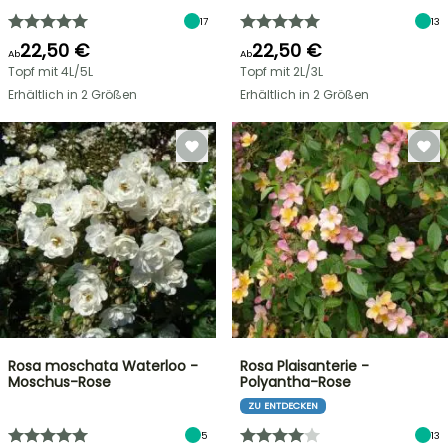
17
13
22,50 €
22,50 €
Ab
Ab
Topf mit 4L/5L
Topf mit 2L/3L
Erhältlich in 2 Größen
Erhältlich in 2 Größen
Rosa moschata Waterloo -
Rosa Plaisanterie -
Moschus-Rose
Polyantha-Rose
ZU ENTDECKEN
5
13