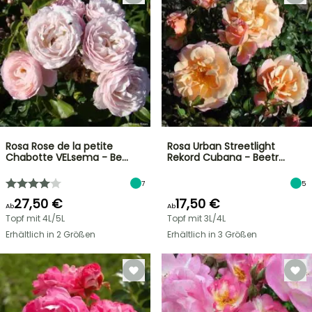
Rosa Rose de la petite
Rosa Urban Streetlight
Chabotte VELsema - Be…
Rekord Cubana - Beetr…
7
5
27,50 €
17,50 €
Ab
Ab
Topf mit 4L/5L
Topf mit 3L/4L
Erhältlich in 2 Größen
Erhältlich in 3 Größen