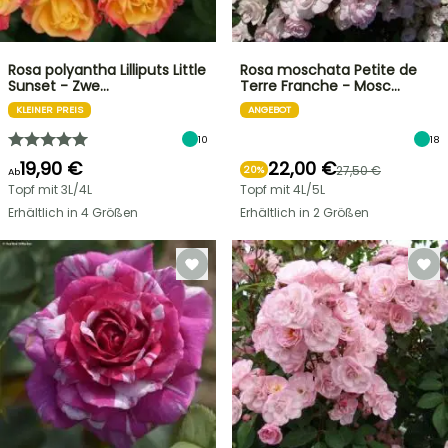
Rosa polyantha Lilliputs Little
Rosa moschata Petite de
Sunset - Zwe…
Terre Franche - Mosc…
KLEINER PREIS
ANGEBOT
10
18
19,90 €
22,00 €
27,50 €
20%
Ab
Topf mit 3L/4L
Topf mit 4L/5L
Erhältlich in 4 Größen
Erhältlich in 2 Größen