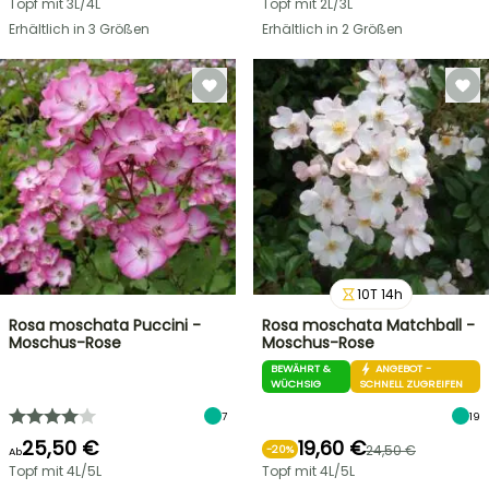
Topf mit 3L/4L
Topf mit 2L/3L
Erhältlich in 3 Größen
Erhältlich in 2 Größen
10
T
14
h
Rosa moschata Puccini -
Rosa moschata Matchball -
Moschus-Rose
Moschus-Rose
BEWÄHRT &
ANGEBOT -
WÜCHSIG
SCHNELL ZUGREIFEN
7
19
25,50 €
19,60 €
24,50 €
-
20
%
Ab
Topf mit 4L/5L
Topf mit 4L/5L