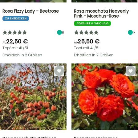
Rosa Fizzy Lady - Beetrose
Rosa moschata Heavenly
Pink - Moschus-Rose
ZU ENTDECKEN
BEWÄHRT & WÜCHSIG
8
14
22,50 €
25,50 €
Ab
Ab
Topf mit 4L/5L
Topf mit 4L/5L
Erhältlich in 2 Größen
Erhältlich in 2 Größen