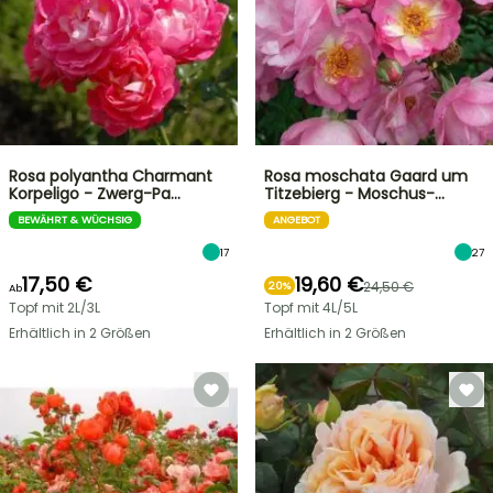
Rosa polyantha Charmant
Rosa moschata Gaard um
Korpeligo - Zwerg-Pa…
Titzebierg - Moschus-…
BEWÄHRT & WÜCHSIG
ANGEBOT
17
27
17,50 €
19,60 €
24,50 €
20%
Ab
Topf mit 2L/3L
Topf mit 4L/5L
Erhältlich in 2 Größen
Erhältlich in 2 Größen