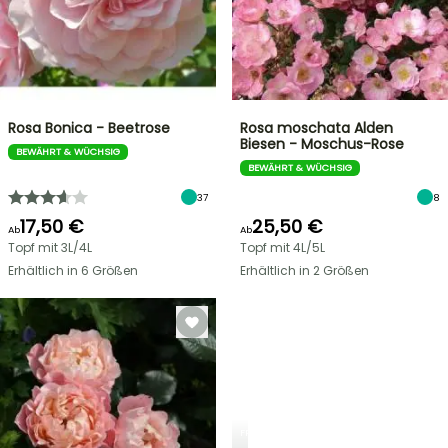
Rosa Bonica - Beetrose
Rosa moschata Alden
Biesen - Moschus-Rose
BEWÄHRT & WÜCHSIG
BEWÄHRT & WÜCHSIG
37
8
17,50 €
25,50 €
Ab
Ab
Topf mit 3L/4L
Topf mit 4L/5L
Erhältlich in 6 Größen
Erhältlich in 2 Größen
FRÜHLINGSZWIEBELN