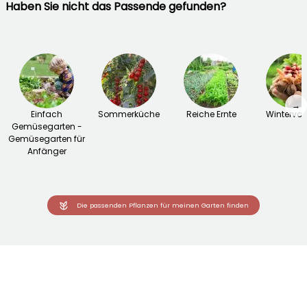
Haben Sie nicht das Passende gefunden?
→
Einfach
Sommerküche
Reiche Ernte
Wintervor
Gemüsegarten -
Gemüsegarten für
Anfänger
Die passenden Pflanzen für meinen Garten finden