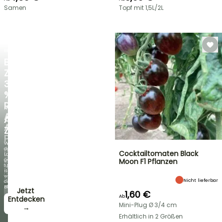
Samen
Topf mit 1,5L/2L
BLITZANGEBOT
BIS
ZU
30
%
RABATT
NEU
AUF
AGAPANTHUS
AUSGEWÄHLTE
ZAMBEZI
PFLANZEN!
Wenn
das
Entdecken
Cocktailtomaten Black
Laub
Sie
genauso
Moon F1 Pflanzen
jede
spektakulär
Woche
ist
neue
wie
Angebote
Nicht lieferbar
die
Blüten!
Jetzt
1,60 €
Ab
zugreifen!
Entdecken
Mini-Plug Ø 3/4 cm
→
→
Erhältlich in 2 Größen