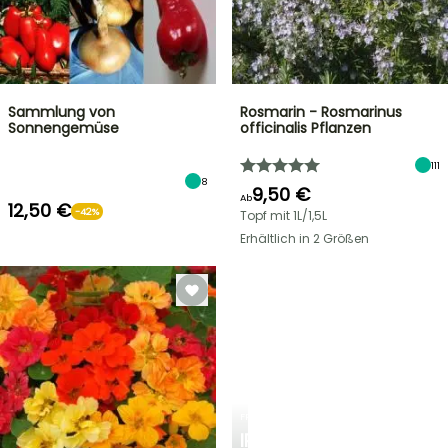
Sammlung von
Rosmarin - Rosmarinus
Sonnengemüse
officinalis Pflanzen
111
8
9,50 €
Ab
12,50 €
-42%
Topf mit 1L/1,5L
Erhältlich in 2 Größen
FRÜHLINGSZWIEBELN
IRIS