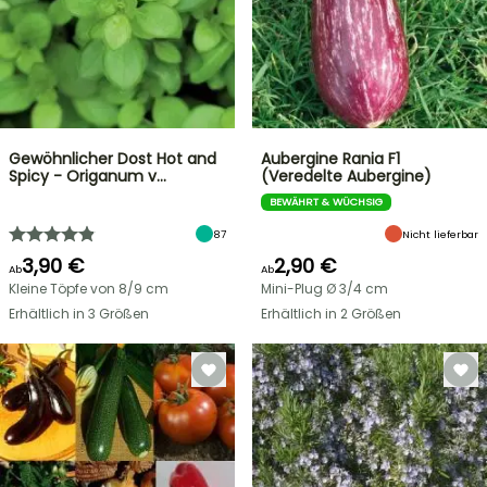
Gewöhnlicher Dost Hot and
Aubergine Rania F1
Spicy - Origanum v…
(Veredelte Aubergine)
BEWÄHRT & WÜCHSIG
87
Nicht lieferbar
3,90 €
2,90 €
Ab
Ab
Kleine Töpfe von 8/9 cm
Mini-Plug Ø 3/4 cm
Erhältlich in 3 Größen
Erhältlich in 2 Größen