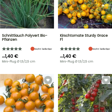
Schnittlauch Polyvert Bio-
Kirschtomate Sturdy Grace
Pflanzen
F1
Nicht lieferbar
Nicht lieferbar
1,40 €
1,40 €
Ab
Ab
Mini-Plug Ø 1,5/2,5 cm
Mini-Plug Ø 1,5/2,5 cm