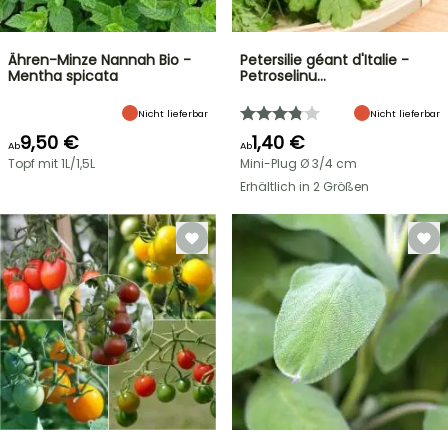
Ähren-Minze Nannah Bio -
Petersilie géant d'Italie -
Mentha spicata
Petroselinu…
Nicht lieferbar
Nicht lieferbar
9,50 €
1,40 €
Ab
Ab
Topf mit 1L/1,5L
Mini-Plug Ø 3/4 cm
Erhältlich in 2 Größen