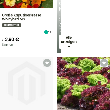
GERMANICA
NEUHEITEN
Große Kapuzinerkresse
Über
60
Whirlybird Mix
neue
Sorten
EXKLUSIVITÄT
für
Ihren
Garten!
32
Alle
3,90 €
Ab
anzeigen
Samen
→