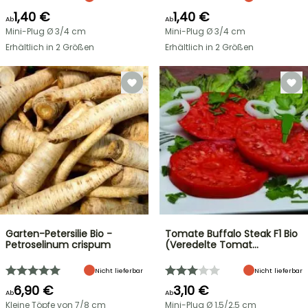
1,40 €
1,40 €
Ab
Ab
Mini-Plug Ø 3/4 cm
Mini-Plug Ø 3/4 cm
Erhältlich in 2 Größen
Erhältlich in 2 Größen
Garten-Petersilie Bio -
Tomate Buffalo Steak F1 Bio
Petroselinum crispum
(Veredelte Tomat…
Nicht lieferbar
Nicht lieferbar
6,90 €
3,10 €
Ab
Ab
Kleine Töpfe von 7/8 cm
Mini-Plug Ø 1,5/2,5 cm