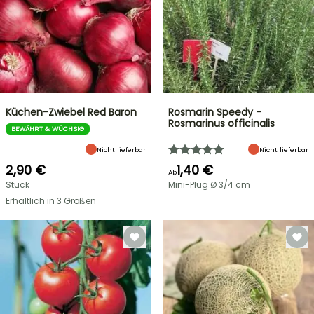
Küchen-Zwiebel Red Baron
Rosmarin Speedy -
Rosmarinus officinalis
BEWÄHRT & WÜCHSIG
Nicht lieferbar
Nicht lieferbar
2,90 €
1,40 €
Ab
Stück
Mini-Plug Ø 3/4 cm
Erhältlich in 3 Größen