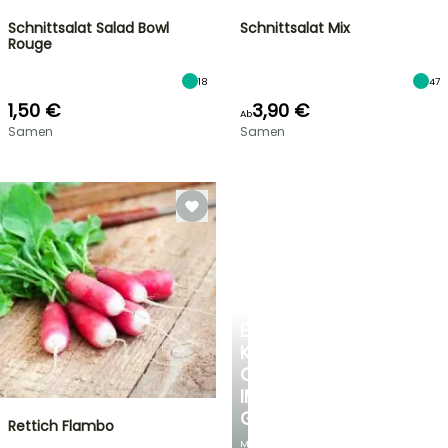
Schnittsalat Salad Bowl
Schnittsalat Mix
Rouge
18
47
1,50 €
3,90 €
Ab
Samen
Samen
EINE
KÜHLE
OASE
IM
GARTEN
Rettich Flambo
Mit