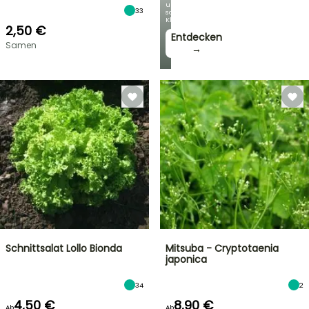
unseren
33
schönsten
Kletterpflanzen!
2,50 €
Entdecken
Samen
→
Schnittsalat Lollo Bionda
Mitsuba - Cryptotaenia
japonica
34
2
4,50 €
8,90 €
Ab
Ab