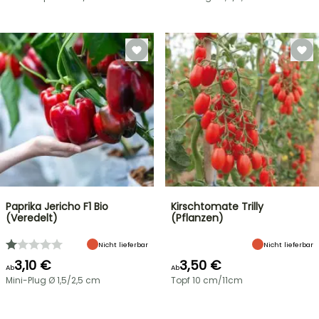
Paprika Jericho F1 Bio
Kirschtomate Trilly
(Veredelt)
(Pflanzen)
Nicht lieferbar
Nicht lieferbar
3,10 €
3,50 €
Ab
Ab
Mini-Plug Ø 1,5/2,5 cm
Topf 10 cm/11cm