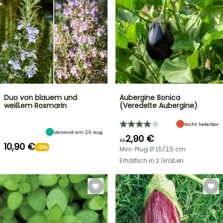
Duo von blauem und
Aubergine Bonica
weißem Rosmarin
(Veredelte Aubergine)
Nicht lieferbar
Versand am 20 Aug.
2,90 €
Ab
10,90 €
-21%
Mini-Plug Ø 1,5/2,5 cm
Erhältlich in 2 Größen