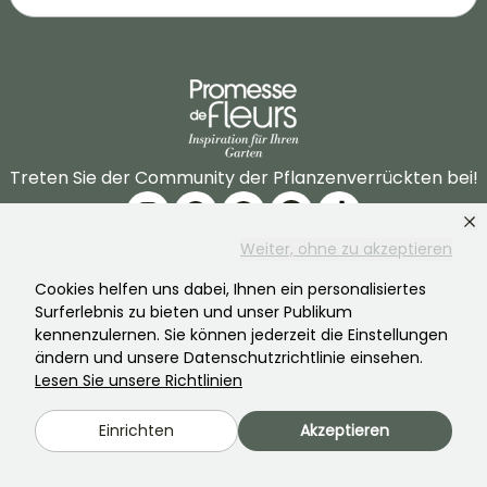
Treten Sie der Community der Pflanzenverrückten bei!
Weiter, ohne zu akzeptieren
Cookies helfen uns dabei, Ihnen ein personalisiertes
Surferlebnis zu bieten und unser Publikum
kennenzulernen. Sie können jederzeit die Einstellungen
PROMESSE DE FLEURS
DIENSTLEISTUNGEN
ändern und unsere Datenschutzrichtlinie einsehen.
Lesen Sie unsere Richtlinien
Die Marke
Vorbereitung Ihrer
Bestellungen
Unsere Geschichte
Einrichten
Akzeptieren
Lieferbedingungen und
Unsere Pflanzen
Konditionen