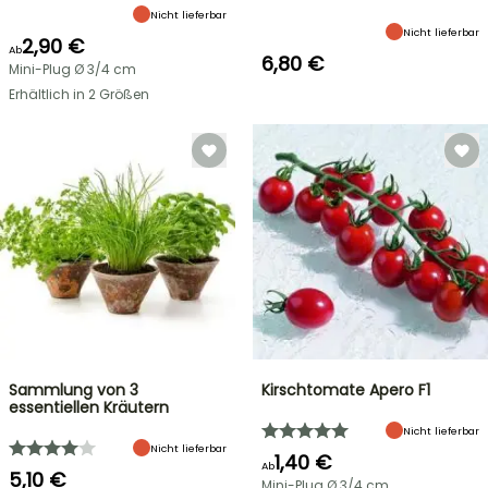
Nicht lieferbar
Nicht lieferbar
2,90 €
Ab
6,80 €
Mini-Plug Ø 3/4 cm
Erhältlich in 2 Größen
Sammlung von 3
Kirschtomate Apero F1
essentiellen Kräutern
Nicht lieferbar
Nicht lieferbar
1,40 €
Ab
5,10 €
Mini-Plug Ø 3/4 cm