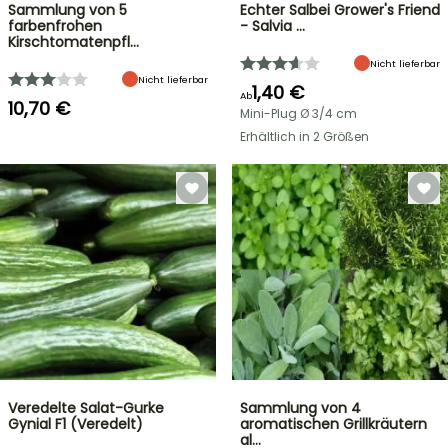
Sammlung von 5
Echter Salbei Grower's Friend
farbenfrohen
- Salvia …
Kirschtomatenpfl…
Nicht lieferbar
Nicht lieferbar
1,40 €
Ab
10,70 €
Mini-Plug Ø 3/4 cm
Erhältlich in 2 Größen
Veredelte Salat-Gurke
Sammlung von 4
Gynial F1 (Veredelt)
aromatischen Grillkräutern
al…